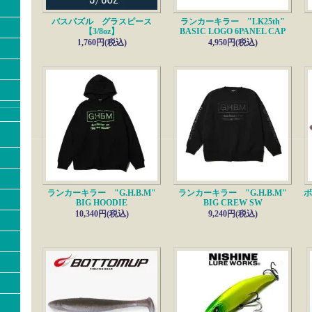
■ボトムアップ
入荷!!
バスパズル グラスピース
ランカーキラー "LK25th"
ベイビーブル 3/16oz (BabyBeeble)
【3/8oz】
BASIC LOGO 6PANEL CAP
6/4---------------------------------
1,760円(税込)
4,950円(税込)
■アパレル・ランカーキラー×ABU
新入荷!!
ドライロングスリーブTシャツ
5/31---------------------------------
■エンジン
新入荷!!
ライクツーES
ライクツーファイブES
5/24---------------------------------
■エドモン
新入荷!!
弾Deep【KPピンクシャッド】
5/22---------------------------------
■雑誌
最新号入荷!!
バサー【7月号】
ランカーキラー "G.H.B.M"
ランカーキラー "G.H.B.M"
ボ
5/17---------------------------------
BIG HOODIE
BIG CREW SW
■ゲーリーヤマモト
新入荷!
10,340円(税込)
9,240円(税込)
3.5インチヌキバグ
4インチ ファットヤマセンコー
5/14---------------------------------
■ノリーズ
入荷!!
タフバグ65
5/11---------------------------------
■ツッガーフロッグ
再入荷!
ツッガーフロッグPP