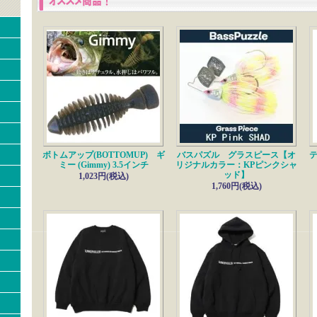
3/11---------------------------------
■ その他・ティムコ
再入荷!!
ティムコ 熊スプレー 熊一目散
3/4---------------------------------
■ エバーグリーン
再入荷!!
ジャックハンマー 3/8oz・1/2oz CG限定カラー
2/24---------------------------------
■フレッドアーボガスト
新入荷!!
ジッターバグ【G600】
■ヘドン
新色入荷!!
ダイイングフラッター
2/21---------------------------------
ボトムアップ(BOTTOMUP) ギ
バスパズル グラスピース【オ
テ
■雑誌
最新号入荷!!
ミー (Gimmy) 3.5インチ
リジナルカラー：KPピンクシャ
バサー【4月号】
ッド】
1,023円(税込)
1/31---------------------------------
1,760円(税込)
■シックスセンス
新入荷!!
スプラッシュバック70
1/7---------------------------------
■ABU純正パーツ
新入荷!!
ABUワークス Zenon Mg 32mm Spool（ゼノン エムジー 32ミリ スプール）
ABUワークス ZENON Mg BF Spool（ゼノン用 エムジー ビーエフ スプール）
12/24---------------------------------
■雑誌
最新号入荷!!
バサー【2月号】
12/5---------------------------------