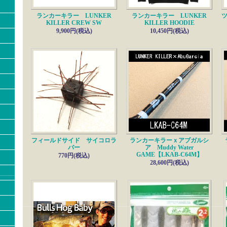
■ノリーズ
入荷!!
ワーミングクランクショットディープ
ランカーキラー LUNKER
ランカーキラー LUNKER
ツ
クリスタルS 【3/8oz】
KILLER CREW SW
KILLER HOODIE
9,900円(税込)
10,450円(税込)
クリスタルS 【1/2oz】
10/29---------------------------------
■TEX
新入荷!!
COOBY Jr MR（クーバイJr MR）
COOBY Jr（クーバイJr）
COOBY（クーバイ）
GLINT2.0（グリント2.0）
■椿研究所
入荷!!
ターポリンメジャーシット メモリアップ
10/27---------------------------------
■ランカーキラー
新入荷!!
LUNKER KILLER HOODIE
フィールドサイド サイコロラ
ランカーキラーｘアブガルシ
LUNKER KILLER CREW SW
バー
ア Muddy Water
10/23---------------------------------
GAME【LKAB-C64M】
770円(税込)
■雑誌
最新号入荷!!
28,600円(税込)
バサー【12月号】
10/14---------------------------------
■ その他・ティムコ
再入荷!!
ティムコ 熊スプレー 熊一目散
10/1---------------------------------
■ハイドアップ
入荷!!
FOOSHA（フーシャ）