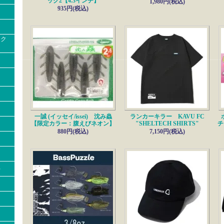
ック2【4.3インチ】
1,980円(税込)
7/4---------------------------------
935円(税込)
■エバーグリーン
新入荷!!
オッタクローラー
■O.S.P
新入荷!!
ック
ロマンス
6/29---------------------------------
■アルフハイト
新入荷!!
リット3.5インチ
6/28---------------------------------
■書籍
新入荷!!
世界一のクランクベイトができるまで
6/27---------------------------------
■ノリーズ
再入荷!!
一誠 (イッセイ/issei) 沈み蟲
ランカーキラー KAVU FC
【限定カラー：腹えびネオン】
"SHELTECH SHIRTS"
チビ
ジョイントフカベイト
880円(税込)
7,150円(税込)
6/24---------------------------------
■雑誌
最新号入荷!!
バサー【8月号】
■一誠
新入荷!!
）
G.C.ワカペン 90
6/11---------------------------------
■エンジン
新入荷!!
■ロッド・スミス
新入荷!!
スーパーストライク FO-60 リザーバースティック Ashinoko Limited シングル
スーパーストライク FO-60 リザーバースティック Ashinoko Limited グリップ無
6/7---------------------------------