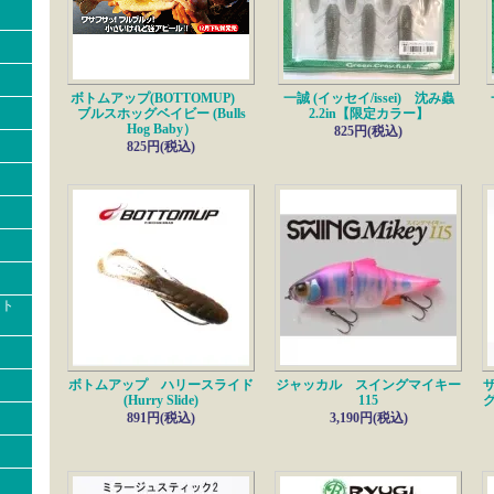
9/8---------------------------------
■ツッガーフロッグ
入荷!!
ツッガーフロッグPP
ツッガーフロッグ【エリートブレード】
■メガバス
新入荷!!
ボトムアップ(BOTTOMUP)
一誠 (イッセイ/issei) 沈み蟲
HAZE-ST【3.4inch】
ブルスホッグベイビー (Bulls
2.2in【限定カラー】
Hog Baby）
9/6---------------------------------
825円(税込)
825円(税込)
■バークレイ
新入荷!!
フリットサイド
ダイム
8/30---------------------------------
■ボックス・レイドジャパン
新入荷!!
RJウエポンハンガー4500
RJタクティカルボックス
8/28---------------------------------
クト
■弁天フィッシング
入荷!
カバーシュリンプ【5インチ】
8/27---------------------------------
■ツッガーフロッグ
入荷!!
ボトムアップ ハリースライド
ジャッカル スイングマイキー
ツッガーフロッグPP
(Hurry Slide)
115
ツッガーフロッグ【エリートブレード】
891円(税込)
3,190円(税込)
■フィッシングメジャー
再入荷!!
椿研究所 ターポリンメジャーシット メモリアップ
8/23---------------------------------
■雑誌
最新号入荷!!