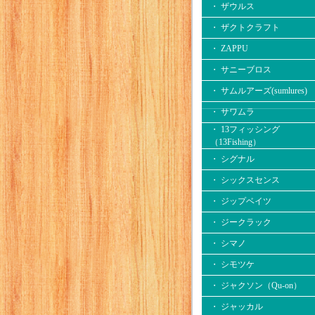
・ ザウルス
・ ザクトクラフト
・ ZAPPU
・ サニーブロス
・ サムルアーズ(sumlures)
・ サワムラ
・ 13フィッシング
（13Fishing）
・ シグナル
・ シックスセンス
・ ジップベイツ
・ ジークラック
・ シマノ
・ シモツケ
・ ジャクソン（Qu-on）
・ ジャッカル