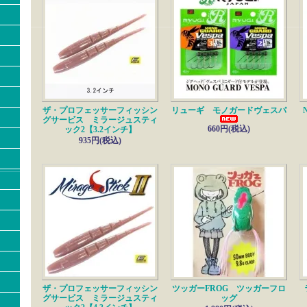
バサー【10月号】
8/19---------------------------------
■ヘドン
新入荷!!
ベビートーピード【チャックヘドンヴィンテージコレクション】
8/13---------------------------------
■ノリーズ
新色入荷!!
エフエスケープフラッグツイン 【F-エスケープフラッグツイン】
8/12---------------------------------
■ハンクル
新入荷!!
ザ・プロフェッサーフィッシン
リューギ モノガードヴェスパ
N
K-1ミノー110SF
グサービス ミラージュスティ
660円(税込)
ック2【3.2インチ】
8/5---------------------------------
935円(税込)
■アパレル・コットンコーデル
予約受付中!!
コーデルロングTシャツ
8/1---------------------------------
■痴虫
再入荷!!
プラカブメス
7/31---------------------------------
■痴虫
新入荷!!
プラカブメス
7/30---------------------------------
■書籍・つり人社
新入荷!!
バサー（Basser つり人社) ザ ヘドンスプーク コレクションズガイド1
7/24---------------------------------
ザ・プロフェッサーフィッシン
ツッガーFROG ツッガーフロ
■雑誌
最新号入荷!!
グサービス ミラージュスティ
ッグ
バサー【9月号】