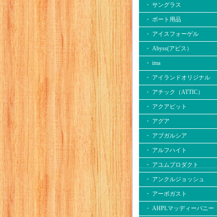
・ サングラス
・ ボート用品
・ アイスフォーゲル
・ Abyss(アビス）
・ ima
・ アイランドオリジナル
・ アチック（ATTIC）
・ アクアビット
・ アグア
・ アブガルシア
・ アルフハイト
・ アユムプロダクト
・ アンクルジョッシュ
・ アーボガスト
・ AHPLマッディーバニー