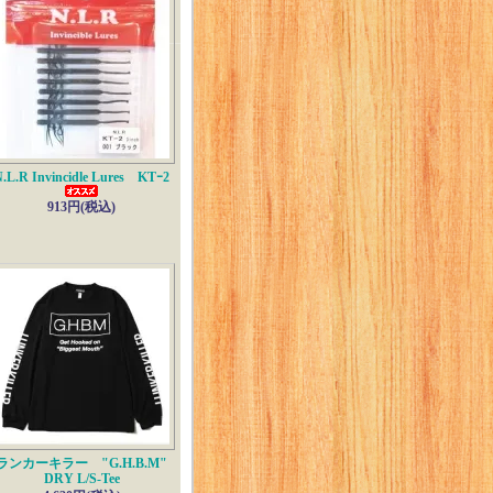
.L.R Invincidle Lures KTｰ2
913円(税込)
ランカーキラー "G.H.B.M"
DRY L/S-Tee