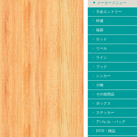
▼ メーカーメニュー
・ 大会エントリー
・ 特価
・ 福袋
・ ロッド
・ リール
・ ライン
・ フック
・ シンカー
・ 小物
・ その他用品
・ ボックス
・ ステッカー
・ アパレル・バッグ
・ DVD・雑誌