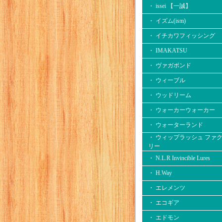
・ issei 【一誠】
・ イズム(ism)
・ イチカワフィッシング
・ IMAKATSU
・ ヴァガボンド
・ ウィーブル
・ ウッドリーム
・ ウォーカーウォーカー
・ ウォーターランド
・ ウィップラッシュ ファ
リー
・ N.L.R Invincible Lures
・ H.Way
・ エレメンツ
・ エコギア
・ エドモン