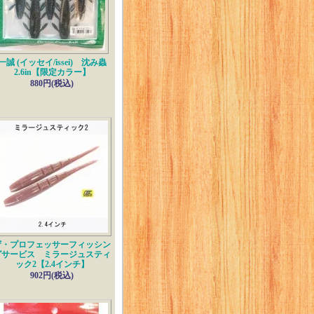
一誠 (イッセイ/issei) 沈み蟲
2.6in【限定カラー】
880円(税込)
ザ・プロフェッサーフィッシン
グサービス ミラージュスティ
ック2【2.4インチ】
902円(税込)