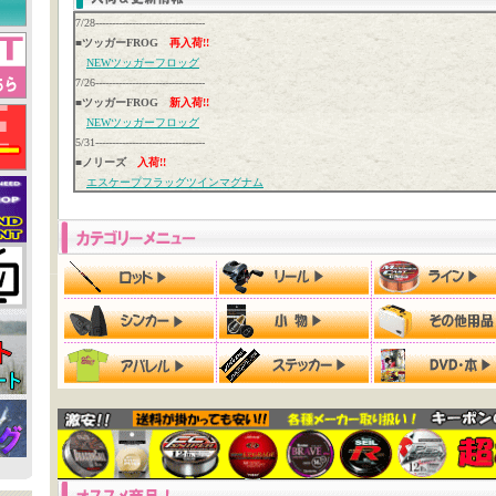
7/28---------------------------------
■ツッガーFROG
再入荷!!
NEWツッガーフロッグ
7/26---------------------------------
■ツッガーFROG
新入荷!!
NEWツッガーフロッグ
5/31---------------------------------
■ノリーズ
入荷!!
エスケープフラッグツインマグナム
TACジグ
5/20---------------------------------
■ABU純正パーツ
新入荷!!
ABUワークス Zenon Mg 32mm Spool（ゼノン エムジー 32ミリ スプール）
ABUワークス ZENON Mg BF Spool（ゼノン用 エムジー ビーエフ スプール）
5/15---------------------------------
■AJクラフト
再入荷!!
トリガーカバー コテカ
3/25---------------------------------
■雑誌
最新号入荷!!
バサー【5月号】
3/21---------------------------------
■TEX（テックス）
入荷!!
COOBY Jr（クーバイJr）
COOBY Jr MR（クーバイJr MR）