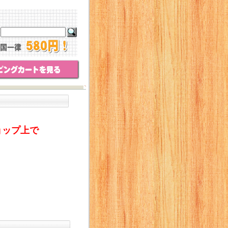
ョップ上で
。