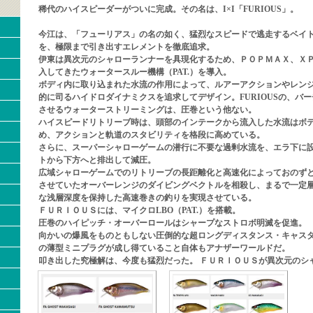
稀代のハイスピーダーがついに完成。その名は、I×I「FURIOUS」。
今江は、「フューリアス」の名の如く、猛烈なスピードで逃走するベイ
を、極限まで引き出すエレメントを徹底追求。
伊東は異次元のシャローランナーを具現化するため、ＰＯＰＭＡＸ、Ｘ
入してきたウォータースルー機構（PAT.）を導入。
ボディ内に取り込まれた水流の作用によって、ルアーアクションやレン
的に司るハイドロダイナミクスを追求してデザイン。FURIOUSの、バ
させるウォーターストリーミングは、圧巻という他ない。
ハイスピードリトリーブ時は、頭部のインテークから流入した水流はボ
め、アクションと軌道のスタビリティを格段に高めている。
さらに、スーパーシャローゲームの潜行に不要な過剰水流を、エラ下に
トから下方へと排出して減圧。
広域シャローゲームでのリトリーブの長距離化と高速化によっておのず
させていたオーバーレンジのダイビングベクトルを相殺し、まるで一定
な浅層深度を保持した高速巻きの釣りを実現させている。
ＦＵＲＩＯＵＳには、マイクロLBO（PAT.）を搭載。
圧巻のハイピッチ・オーバーロールはシャープなストロボ明滅を促進。
向かいの爆風をものともしない圧倒的な超ロングディスタンス・キャス
の薄型ミニプラグが成し得ていること自体もアナザーワールドだ。
叩き出した究極解は、今度も猛烈だった。 ＦＵＲＩＯＵＳが異次元のシ