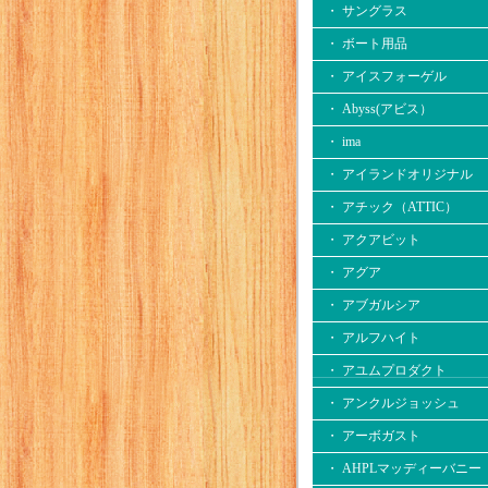
・ サングラス
・ ボート用品
・ アイスフォーゲル
・ Abyss(アビス）
・ ima
・ アイランドオリジナル
・ アチック（ATTIC）
・ アクアビット
・ アグア
・ アブガルシア
・ アルフハイト
・ アユムプロダクト
・ アンクルジョッシュ
・ アーボガスト
・ AHPLマッディーバニー