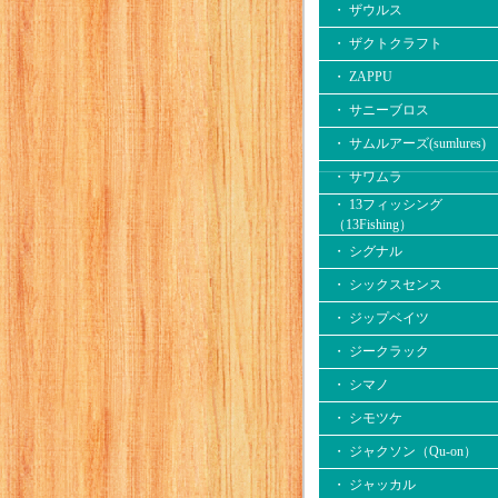
・ ザウルス
・ ザクトクラフト
・ ZAPPU
・ サニーブロス
・ サムルアーズ(sumlures)
・ サワムラ
・ 13フィッシング
（13Fishing）
・ シグナル
・ シックスセンス
・ ジップベイツ
・ ジークラック
・ シマノ
・ シモツケ
・ ジャクソン（Qu-on）
・ ジャッカル