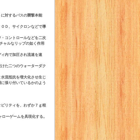
トに対するバスの襲撃本能
ＰＯＤ、サイクロンなどで導
ジ・コントロールなどを二次
ーチャルなリップの如く作用
ディ内で加圧され流速を速
設けた二つのウォーターダク
と水流抵抗を増大化させ生じ
層に張り付いているかのよう
タビリティを、わずか７ｇ程
ャローゲームを具現化する。