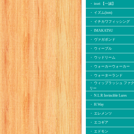
・ issei 【一誠】
・ イズム(ism)
・ イチカワフィッシング
・ IMAKATSU
・ ヴァガボンド
・ ウィーブル
・ ウッドリーム
・ ウォーカーウォーカー
・ ウォーターランド
・ ウィップラッシュ ファ
リー
・ N.L.R Invincible Lures
・ H.Way
・ エレメンツ
・ エコギア
・ エドモン