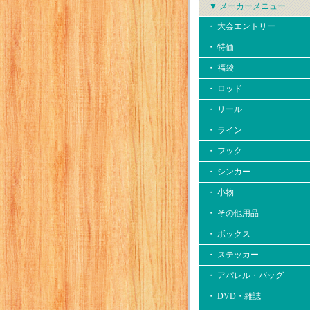
▼ メーカーメニュー
・ 大会エントリー
・ 特価
・ 福袋
・ ロッド
・ リール
・ ライン
・ フック
・ シンカー
・ 小物
・ その他用品
・ ボックス
・ ステッカー
・ アパレル・バッグ
・ DVD・雑誌