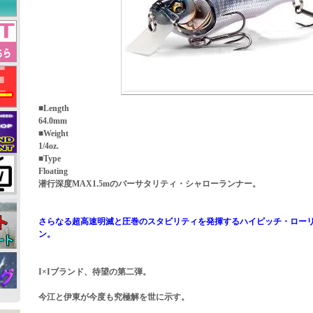
■Length
64.0mm
■Weight
1/4oz.
■Type
Floating
潜行深度MAX1.5mのバーサタリティ・シャローランナー。
さらなる超高速明滅と圧巻のスタビリティを発揮するハイピッチ・ロー
ン。
I×Iブランド、待望の第二弾。
今江と伊東が今度も究極解を世に示す。