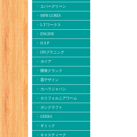
・ エバーグリーン
・ MPB LURES
・ L.T.ワークス
・ ENGINE
・ O.S.P
・ ONプラニング
・ ガイア
・ 開発クランク
・ 霞デザイン
・ カハラジャパン
・ カリフォルニアワーム
・ ガンクラフト
・ GEEKS
・ ギミック
・ キャスティーク