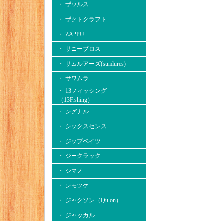
・ ザウルス
・ ザクトクラフト
・ ZAPPU
・ サニーブロス
・ サムルアーズ(sumlures)
・ サワムラ
・ 13フィッシング
（13Fishing）
・ シグナル
・ シックスセンス
・ ジップベイツ
・ ジークラック
・ シマノ
・ シモツケ
・ ジャクソン（Qu-on）
・ ジャッカル