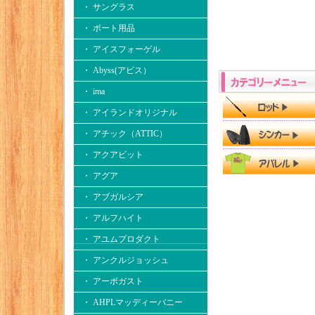
・ サングラス
・ ボート用品
・ アイスフォーゲル
・ Abyss(アビス）
・ ima
・ アイランドオリジナル
・ アチック（ATTIC）
・ アクアビット
・ アグア
・ アブガルシア
・ アルフハイト
・ アユムプロダクト
・ アンクルジョッシュ
・ アーボガスト
・ AHPLマッディーバニー