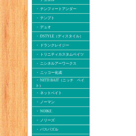
・ テンフィートアンダー
・ テンプト
・ デュオ
・ DSTYLE（ディスタイル）
・ ドランクレイジー
・ トリニティカスタムベイツ
・ ニシネルアーワークス
・ ニッコー化成
・ NITTI BAIT（ニッチ ベイ
ト）
・ ネットベイト
・ ノーマン
・ NOIKE
・ ノリーズ
・ バスパズル