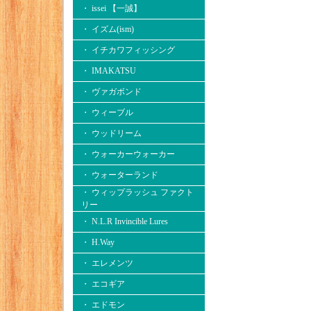
・ issei 【一誠】
・ イズム(ism)
・ イチカワフィッシング
・ IMAKATSU
・ ヴァガボンド
・ ウィーブル
・ ウッドリーム
・ ウォーカーウォーカー
・ ウォーターランド
・ ウィップラッシュ ファクト
リー
・ N.L.R Invincible Lures
・ H.Way
・ エレメンツ
・ エコギア
・ エドモン