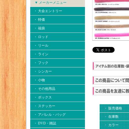
▼ メーカーメニュー
・ 大会エントリー
・ 特価
・ 福袋
・ ロッド
・ リール
・ ライン
・ フック
・ シンカー
・ 小物
・ その他用品
・ ボックス
・ ステッカー
・ 販売価格
・ アパレル・バッグ
・ 在庫数
・ DVD・雑誌
・ カラー