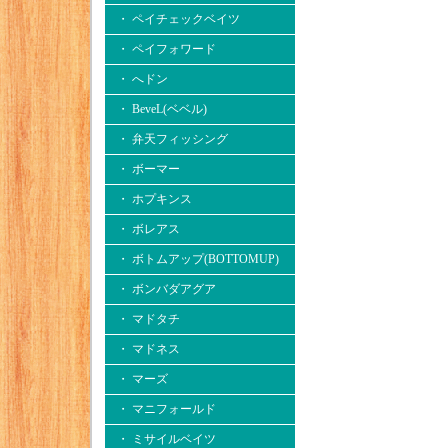
・ ペイチェックベイツ
・ ペイフォワード
・ へドン
・ BeveL(ベベル)
・ 弁天フィッシング
・ ボーマー
・ ホプキンス
・ ボレアス
・ ボトムアップ(BOTTOMUP)
・ ボンバダアグア
・ マドタチ
・ マドネス
・ マーズ
・ マニフォールド
・ ミサイルベイツ