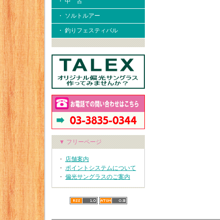
・ 中 古
・ ソルトルアー
・ 釣りフェスティバル
▼ フリーページ
・
店舗案内
・
ポイントシステムについて
・
偏光サングラスのご案内