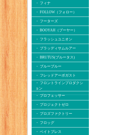
・ フィナ
・ FOLLOW（フォロー）
・ フーターズ
・ BOOYAH（ブーヤー）
・ フラッシュユニオン
・ ブラッディサムルアー
・ BRUTUS(ブルータス)
・ ブルーブルー
・ フレッドアーボガスト
・ フロントラインプロダクシ
ョン
・ プロフェッサー
・ プロジェクトゼロ
・ プロズファクトリー
・ フロッグ
・ ベイトブレス