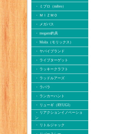
・ ミブロ（mibro）
・ ＭＩＺＭＯ
・ メガバス
・ mogami釣具
・ Molix（モリックス）
・ ヤバイブランド
・ ライブターゲット
・ ラッキークラフト
・ ラッドルアーズ
・ ラパラ
・ ランカーハント
・ リューギ（RYUGI）
・ リアクションイノベーショ
ン
・ リトルジャック