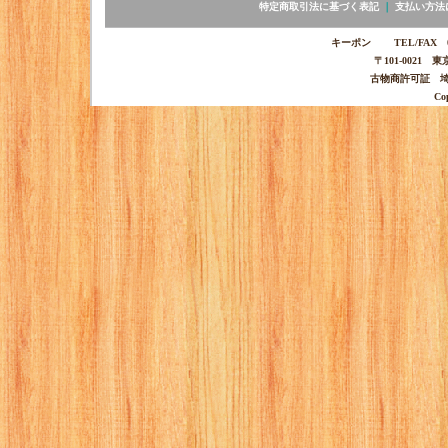
特定商取引法に基づく表記
｜
支払い方法
キーポン TEL/FAX 03-
〒101-0021 
古物商許可証 埼玉
Co