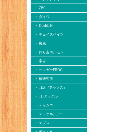
・ ZBC
・ ダイワ
・ Double.H
・ チェイスベイツ
・ 痴虫
・ 釣り吉ホルモン
・ 常吉
・ ツッガーFROG
・ 椿研究所
・ TEX（テックス）
・ THタックル
・ ティムコ
・ テッケルルアー
・ デプス
・ デュエル