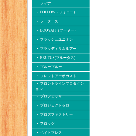
・ フィナ
・ FOLLOW（フォロー）
・ フーターズ
・ BOOYAH（ブーヤー）
・ フラッシュユニオン
・ ブラッディサムルアー
・ BRUTUS(ブルータス)
・ ブルーブルー
・ フレッドアーボガスト
・ フロントラインプロダクシ
ョン
・ プロフェッサー
・ プロジェクトゼロ
・ プロズファクトリー
・ フロッグ
・ ベイトブレス