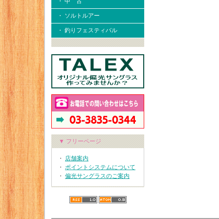
・ 中 古
・ ソルトルアー
・ 釣りフェスティバル
▼ フリーページ
・
店舗案内
・
ポイントシステムについて
・
偏光サングラスのご案内