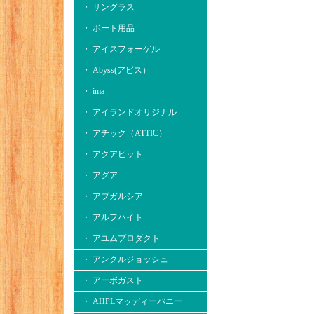
・ サングラス
・ ボート用品
・ アイスフォーゲル
・ Abyss(アビス）
・ ima
・ アイランドオリジナル
・ アチック（ATTIC）
・ アクアビット
・ アグア
・ アブガルシア
・ アルフハイト
・ アユムプロダクト
・ アンクルジョッシュ
・ アーボガスト
・ AHPLマッディーバニー