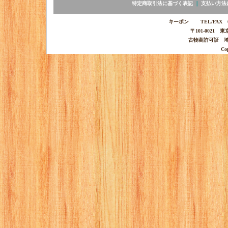
特定商取引法に基づく表記
｜
支払い方法
キーポン TEL/FAX 03-
〒101-0021 
古物商許可証 埼玉
Co