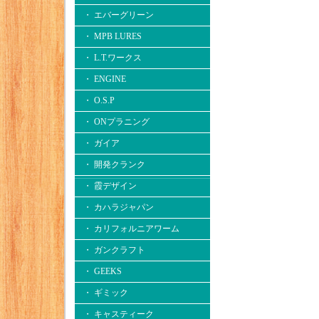
・ エバーグリーン
・ MPB LURES
・ L.T.ワークス
・ ENGINE
・ O.S.P
・ ONプラニング
・ ガイア
・ 開発クランク
・ 霞デザイン
・ カハラジャパン
・ カリフォルニアワーム
・ ガンクラフト
・ GEEKS
・ ギミック
・ キャスティーク