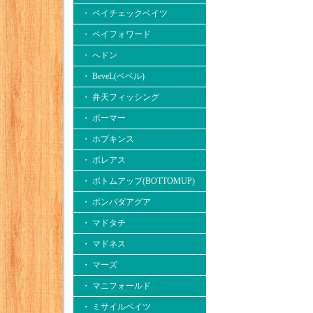
・ ペイチェックベイツ
・ ペイフォワード
・ へドン
・ BeveL(ベベル)
・ 弁天フィッシング
・ ボーマー
・ ホプキンス
・ ボレアス
・ ボトムアップ(BOTTOMUP)
・ ボンバダアグア
・ マドタチ
・ マドネス
・ マーズ
・ マニフォールド
・ ミサイルベイツ