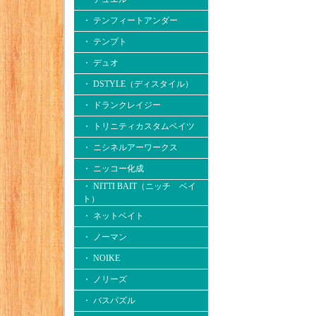
・ テンフィートアンダー
・ テンプト
・ デュオ
・ DSTYLE（ディスタイル）
・ ドランクレイジー
・ トリニティカスタムベイツ
・ ニシネルアーワークス
・ ニッコー化成
・ NITTI BAIT（ニッチ ベイ
ト）
・ ネットベイト
・ ノーマン
・ NOIKE
・ ノリーズ
・ バスパズル