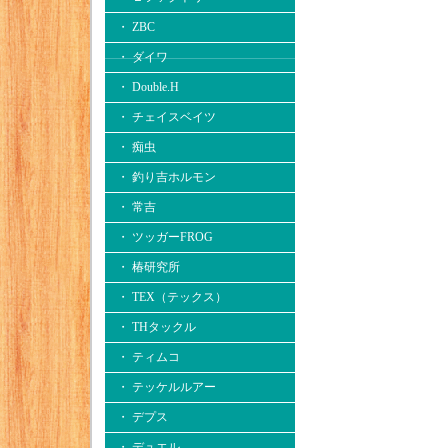
・ ZBC
・ ダイワ
・ Double.H
・ チェイスベイツ
・ 痴虫
・ 釣り吉ホルモン
・ 常吉
・ ツッガーFROG
・ 椿研究所
・ TEX（テックス）
・ THタックル
・ ティムコ
・ テッケルルアー
・ デプス
・ デュエル