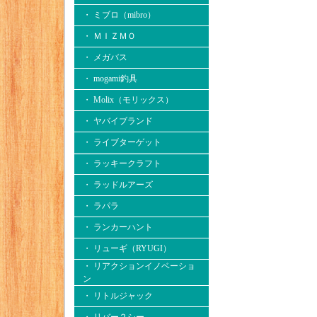
・ ミブロ（mibro）
・ ＭＩＺＭＯ
・ メガバス
・ mogami釣具
・ Molix（モリックス）
・ ヤバイブランド
・ ライブターゲット
・ ラッキークラフト
・ ラッドルアーズ
・ ラパラ
・ ランカーハント
・ リューギ（RYUGI）
・ リアクションイノベーショ
ン
・ リトルジャック