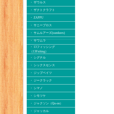
・ ザウルス
・ ザクトクラフト
・ ZAPPU
・ サニーブロス
・ サムルアーズ(sumlures)
・ サワムラ
・ 13フィッシング
（13Fishing）
・ シグナル
・ シックスセンス
・ ジップベイツ
・ ジークラック
・ シマノ
・ シモツケ
・ ジャクソン（Qu-on）
・ ジャッカル