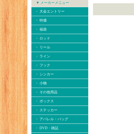
▼ メーカーメニュー
・ 大会エントリー
・ 特価
・ 福袋
・ ロッド
・ リール
・ ライン
・ フック
・ シンカー
・ 小物
・ その他用品
・ ボックス
・ ステッカー
・ アパレル・バッグ
・ DVD・雑誌