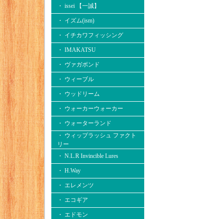
・ issei 【一誠】
・ イズム(ism)
・ イチカワフィッシング
・ IMAKATSU
・ ヴァガボンド
・ ウィーブル
・ ウッドリーム
・ ウォーカーウォーカー
・ ウォーターランド
・ ウィップラッシュ ファクト
リー
・ N.L.R Invincible Lures
・ H.Way
・ エレメンツ
・ エコギア
・ エドモン