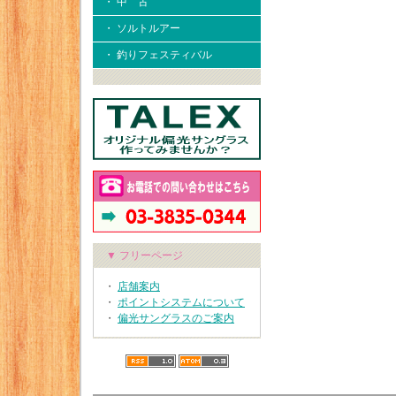
・ 中 古
・ ソルトルアー
・ 釣りフェスティバル
▼ フリーページ
・
店舗案内
・
ポイントシステムについて
・
偏光サングラスのご案内