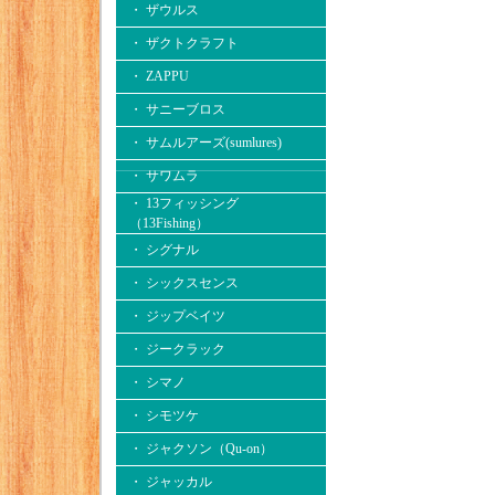
・ ザウルス
・ ザクトクラフト
・ ZAPPU
・ サニーブロス
・ サムルアーズ(sumlures)
・ サワムラ
・ 13フィッシング
（13Fishing）
・ シグナル
・ シックスセンス
・ ジップベイツ
・ ジークラック
・ シマノ
・ シモツケ
・ ジャクソン（Qu-on）
・ ジャッカル