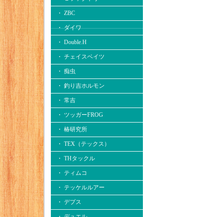
・ ZBC
・ ダイワ
・ Double.H
・ チェイスベイツ
・ 痴虫
・ 釣り吉ホルモン
・ 常吉
・ ツッガーFROG
・ 椿研究所
・ TEX（テックス）
・ THタックル
・ ティムコ
・ テッケルルアー
・ デプス
・ デュエル