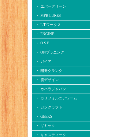
・ エバーグリーン
・ MPB LURES
・ L.T.ワークス
・ ENGINE
・ O.S.P
・ ONプラニング
・ ガイア
・ 開発クランク
・ 霞デザイン
・ カハラジャパン
・ カリフォルニアワーム
・ ガンクラフト
・ GEEKS
・ ギミック
・ キャスティーク