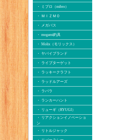
・ ミブロ（mibro）
・ ＭＩＺＭＯ
・ メガバス
・ mogami釣具
・ Molix（モリックス）
・ ヤバイブランド
・ ライブターゲット
・ ラッキークラフト
・ ラッドルアーズ
・ ラパラ
・ ランカーハント
・ リューギ（RYUGI）
・ リアクションイノベーショ
ン
・ リトルジャック