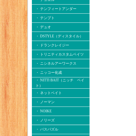
・ テンフィートアンダー
・ テンプト
・ デュオ
・ DSTYLE（ディスタイル）
・ ドランクレイジー
・ トリニティカスタムベイツ
・ ニシネルアーワークス
・ ニッコー化成
・ NITTI BAIT（ニッチ ベイ
ト）
・ ネットベイト
・ ノーマン
・ NOIKE
・ ノリーズ
・ バスパズル