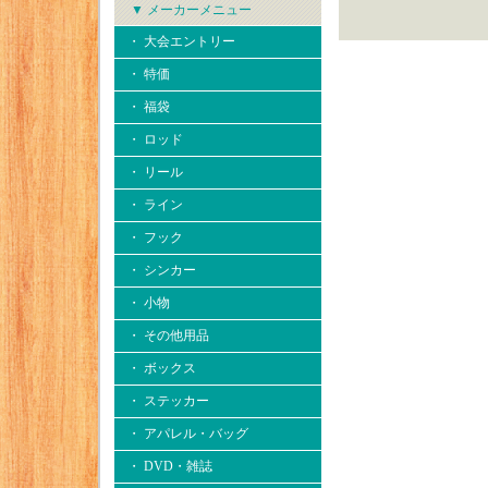
▼ メーカーメニュー
・ 大会エントリー
・ 特価
・ 福袋
・ ロッド
・ リール
・ ライン
・ フック
・ シンカー
・ 小物
・ その他用品
・ ボックス
・ ステッカー
・ アパレル・バッグ
・ DVD・雑誌