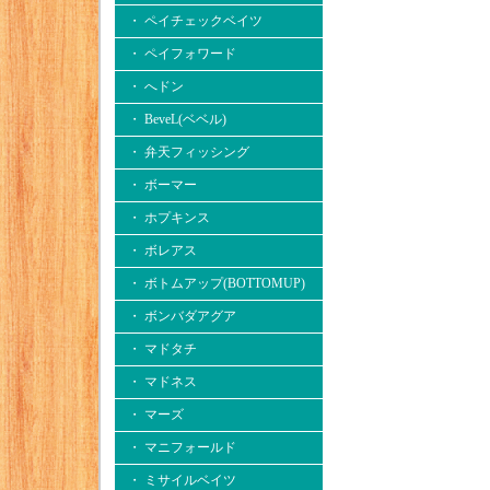
・ ペイチェックベイツ
・ ペイフォワード
・ へドン
・ BeveL(ベベル)
・ 弁天フィッシング
・ ボーマー
・ ホプキンス
・ ボレアス
・ ボトムアップ(BOTTOMUP)
・ ボンバダアグア
・ マドタチ
・ マドネス
・ マーズ
・ マニフォールド
・ ミサイルベイツ