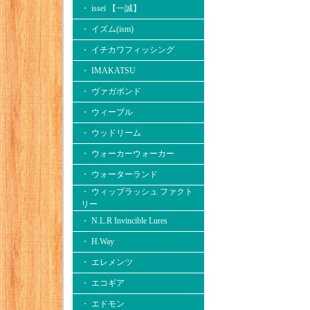
・ issei 【一誠】
・ イズム(ism)
・ イチカワフィッシング
・ IMAKATSU
・ ヴァガボンド
・ ウィーブル
・ ウッドリーム
・ ウォーカーウォーカー
・ ウォーターランド
・ ウィップラッシュ ファクト
リー
・ N.L.R Invincible Lures
・ H.Way
・ エレメンツ
・ エコギア
・ エドモン