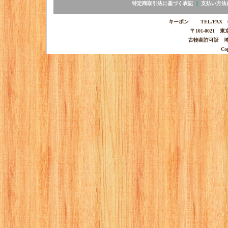
特定商取引法に基づく表記
｜
支払い方法
キーポン TEL/FAX 03-
〒101-0021 
古物商許可証 埼玉
Co