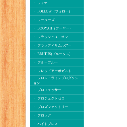
・ フィナ
・ FOLLOW（フォロー）
・ フーターズ
・ BOOYAH（ブーヤー）
・ フラッシュユニオン
・ ブラッディサムルアー
・ BRUTUS(ブルータス)
・ ブルーブルー
・ フレッドアーボガスト
・ フロントラインプロダクシ
ョン
・ プロフェッサー
・ プロジェクトゼロ
・ プロズファクトリー
・ フロッグ
・ ベイトブレス