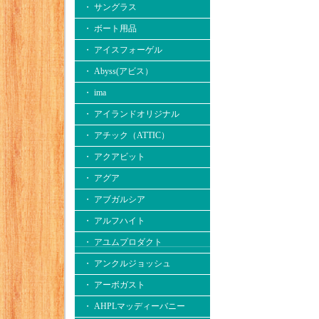
・ サングラス
・ ボート用品
・ アイスフォーゲル
・ Abyss(アビス）
・ ima
・ アイランドオリジナル
・ アチック（ATTIC）
・ アクアビット
・ アグア
・ アブガルシア
・ アルフハイト
・ アユムプロダクト
・ アンクルジョッシュ
・ アーボガスト
・ AHPLマッディーバニー