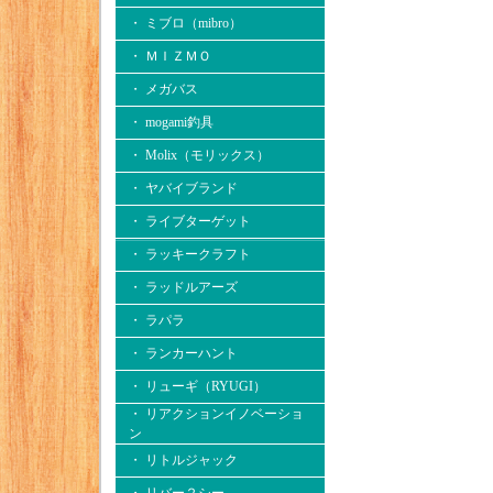
・ ミブロ（mibro）
・ ＭＩＺＭＯ
・ メガバス
・ mogami釣具
・ Molix（モリックス）
・ ヤバイブランド
・ ライブターゲット
・ ラッキークラフト
・ ラッドルアーズ
・ ラパラ
・ ランカーハント
・ リューギ（RYUGI）
・ リアクションイノベーショ
ン
・ リトルジャック