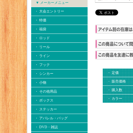
▼ メーカーメニュー
・ 大会エントリー
・ 特価
・ 福袋
・ ロッド
・ リール
・ ライン
・ フック
・ 定価
・ シンカー
・ 販売価格
・ 小物
・ 購入数
・ その他用品
・ カラー
・ ボックス
・ ステッカー
・ アパレル・バッグ
・ DVD・雑誌