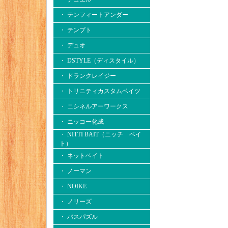
・ テンフィートアンダー
・ テンプト
・ デュオ
・ DSTYLE（ディスタイル）
・ ドランクレイジー
・ トリニティカスタムベイツ
・ ニシネルアーワークス
・ ニッコー化成
・ NITTI BAIT（ニッチ ベイ
ト）
・ ネットベイト
・ ノーマン
・ NOIKE
・ ノリーズ
・ バスパズル