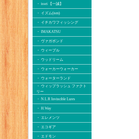
・ issei 【一誠】
・ イズム(ism)
・ イチカワフィッシング
・ IMAKATSU
・ ヴァガボンド
・ ウィーブル
・ ウッドリーム
・ ウォーカーウォーカー
・ ウォーターランド
・ ウィップラッシュ ファクト
リー
・ N.L.R Invincible Lures
・ H.Way
・ エレメンツ
・ エコギア
・ エドモン