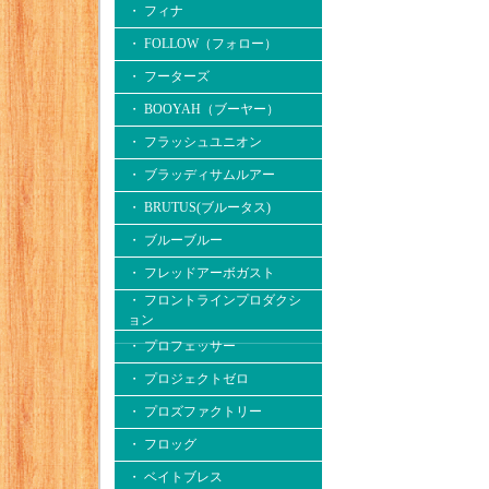
・ フィナ
・ FOLLOW（フォロー）
・ フーターズ
・ BOOYAH（ブーヤー）
・ フラッシュユニオン
・ ブラッディサムルアー
・ BRUTUS(ブルータス)
・ ブルーブルー
・ フレッドアーボガスト
・ フロントラインプロダクシ
ョン
・ プロフェッサー
・ プロジェクトゼロ
・ プロズファクトリー
・ フロッグ
・ ベイトブレス