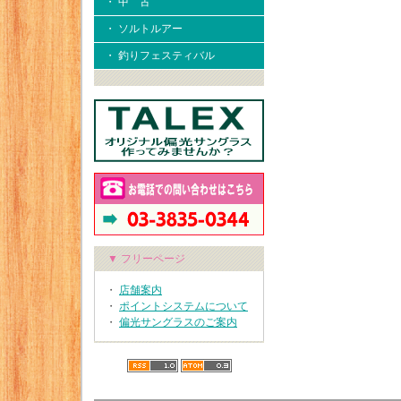
・ 中 古
・ ソルトルアー
・ 釣りフェスティバル
▼ フリーページ
・
店舗案内
・
ポイントシステムについて
・
偏光サングラスのご案内