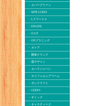
・ エバーグリーン
・ MPB LURES
・ L.T.ワークス
・ ENGINE
・ O.S.P
・ ONプラニング
・ ガイア
・ 開発クランク
・ 霞デザイン
・ カハラジャパン
・ カリフォルニアワーム
・ ガンクラフト
・ GEEKS
・ ギミック
・ キャスティーク