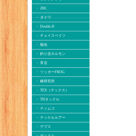
・ ZBC
・ ダイワ
・ Double.H
・ チェイスベイツ
・ 痴虫
・ 釣り吉ホルモン
・ 常吉
・ ツッガーFROG
・ 椿研究所
・ TEX（テックス）
・ THタックル
・ ティムコ
・ テッケルルアー
・ デプス
・ デュエル