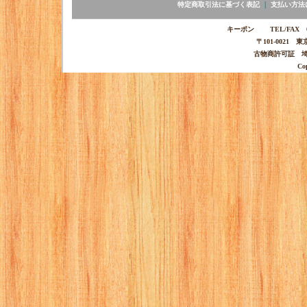
特定商取引法に基づく表記
｜
支払い方法
キーポン TEL/FAX 03-
〒101-0021 
古物商許可証 埼玉
Co