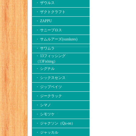
・ ザウルス
・ ザクトクラフト
・ ZAPPU
・ サニーブロス
・ サムルアーズ(sumlures)
・ サワムラ
・ 13フィッシング
（13Fishing）
・ シグナル
・ シックスセンス
・ ジップベイツ
・ ジークラック
・ シマノ
・ シモツケ
・ ジャクソン（Qu-on）
・ ジャッカル