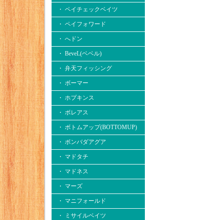
・ ペイチェックベイツ
・ ペイフォワード
・ へドン
・ BeveL(ベベル)
・ 弁天フィッシング
・ ボーマー
・ ホプキンス
・ ボレアス
・ ボトムアップ(BOTTOMUP)
・ ボンバダアグア
・ マドタチ
・ マドネス
・ マーズ
・ マニフォールド
・ ミサイルベイツ