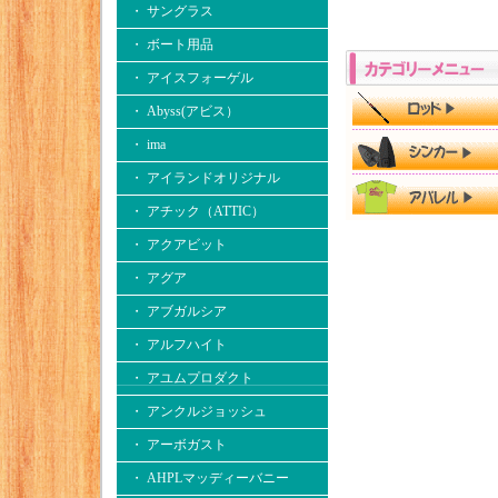
・ サングラス
・ ボート用品
・ アイスフォーゲル
・ Abyss(アビス）
・ ima
・ アイランドオリジナル
・ アチック（ATTIC）
・ アクアビット
・ アグア
・ アブガルシア
・ アルフハイト
・ アユムプロダクト
・ アンクルジョッシュ
・ アーボガスト
・ AHPLマッディーバニー