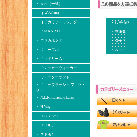
・ issei 【一誠】
・ イズム(ism)
・ イチカワフィッシング
・ 販売価格
・ IMAKATSU
・ 在庫数
・ タイプ
・ ヴァガボンド
・ カラー
・ ウィーブル
・ ウッドリーム
・ ウォーカーウォーカー
・ ウォーターランド
・ ウィップラッシュ ファクト
リー
・ N.L.R Invincible Lures
・ H.Way
・ エレメンツ
・ エコギア
・ エドモン