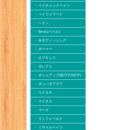
・ ペイチェックベイツ
・ ペイフォワード
・ へドン
・ BeveL(ベベル)
・ 弁天フィッシング
・ ボーマー
・ ホプキンス
・ ボレアス
・ ボトムアップ(BOTTOMUP)
・ ボンバダアグア
・ マドタチ
・ マドネス
・ マーズ
・ マニフォールド
・ ミサイルベイツ