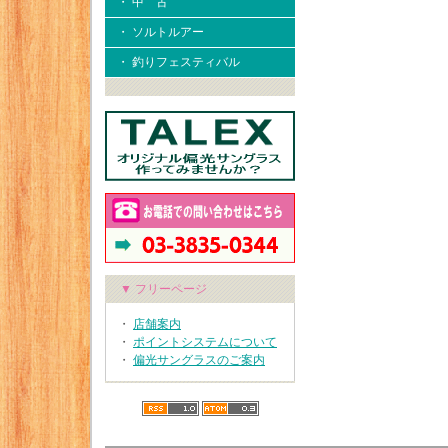
・ 中 古
・ ソルトルアー
・ 釣りフェスティバル
▼ フリーページ
・
店舗案内
・
ポイントシステムについて
・
偏光サングラスのご案内