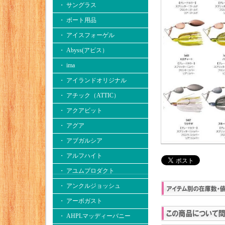
・ サングラス
・ ボート用品
・ アイスフォーゲル
・ Abyss(アビス）
・ ima
・ アイランドオリジナル
・ アチック（ATTIC）
・ アクアビット
・ アグア
・ アブガルシア
・ アルフハイト
・ アユムプロダクト
・ アンクルジョッシュ
・ アーボガスト
・ AHPLマッディーバニー