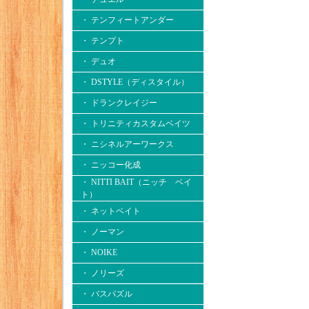
・ テンフィートアンダー
・ テンプト
・ デュオ
・ DSTYLE（ディスタイル）
・ ドランクレイジー
・ トリニティカスタムベイツ
・ ニシネルアーワークス
・ ニッコー化成
・ NITTI BAIT（ニッチ ベイ
ト）
・ ネットベイト
・ ノーマン
・ NOIKE
・ ノリーズ
・ バスパズル