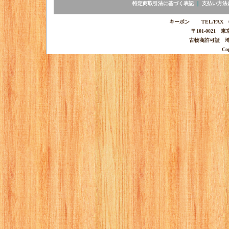
特定商取引法に基づく表記
｜
支払い方法
キーポン TEL/FAX 03-
〒101-0021 
古物商許可証 埼玉
Co