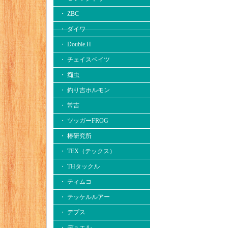
・ ZBC
・ ダイワ
・ Double.H
・ チェイスベイツ
・ 痴虫
・ 釣り吉ホルモン
・ 常吉
・ ツッガーFROG
・ 椿研究所
・ TEX（テックス）
・ THタックル
・ ティムコ
・ テッケルルアー
・ デプス
・ デュエル