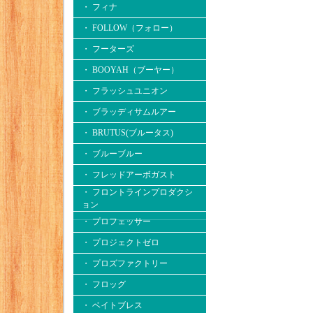
・ フィナ
・ FOLLOW（フォロー）
・ フーターズ
・ BOOYAH（ブーヤー）
・ フラッシュユニオン
・ ブラッディサムルアー
・ BRUTUS(ブルータス)
・ ブルーブルー
・ フレッドアーボガスト
・ フロントラインプロダクシ
ョン
・ プロフェッサー
・ プロジェクトゼロ
・ プロズファクトリー
・ フロッグ
・ ベイトブレス