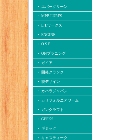
・ エバーグリーン
・ MPB LURES
・ L.T.ワークス
・ ENGINE
・ O.S.P
・ ONプラニング
・ ガイア
・ 開発クランク
・ 霞デザイン
・ カハラジャパン
・ カリフォルニアワーム
・ ガンクラフト
・ GEEKS
・ ギミック
・ キャスティーク