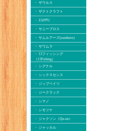
・ ザウルス
・ ザクトクラフト
・ ZAPPU
・ サニーブロス
・ サムルアーズ(sumlures)
・ サワムラ
・ 13フィッシング
（13Fishing）
・ シグナル
・ シックスセンス
・ ジップベイツ
・ ジークラック
・ シマノ
・ シモツケ
・ ジャクソン（Qu-on）
・ ジャッカル