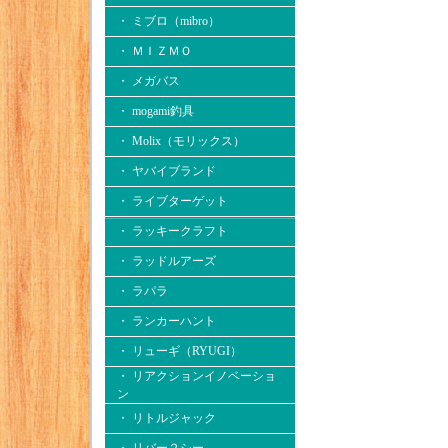
・ ミブロ（mibro）
・ ＭＩＺＭＯ
・ メガバス
・ mogami釣具
・ Molix（モリックス）
・ ヤバイブランド
・ ライブターゲット
・ ラッキークラフト
・ ラッドルアーズ
・ ラパラ
・ ランカーハント
・ リューギ（RYUGI）
・ リアクションイノベーショ
ン
・ リトルジャック