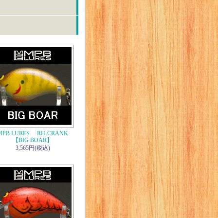
MPB LURES RH-CRANK
【BIG BOAR】
3,565円(税込)