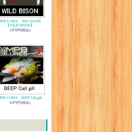
MPB LURES RH-CRANK
【WILD BISON】
3,870円(税込)
PB LURES BEEP Call gill
4,070円(税込)