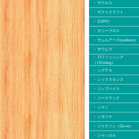
・ ザウルス
・ ザクトクラフト
・ ZAPPU
・ サニーブロス
・ サムルアーズ(sumlures)
・ サワムラ
・ 13フィッシング
（13Fishing）
・ シグナル
・ シックスセンス
・ ジップベイツ
・ ジークラック
・ シマノ
・ シモツケ
・ ジャクソン（Qu-on）
・ ジャッカル