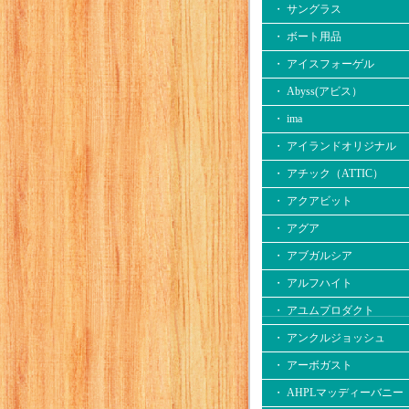
・ サングラス
・ ボート用品
・ アイスフォーゲル
・ Abyss(アビス）
・ ima
・ アイランドオリジナル
・ アチック（ATTIC）
・ アクアビット
・ アグア
・ アブガルシア
・ アルフハイト
・ アユムプロダクト
・ アンクルジョッシュ
・ アーボガスト
・ AHPLマッディーバニー