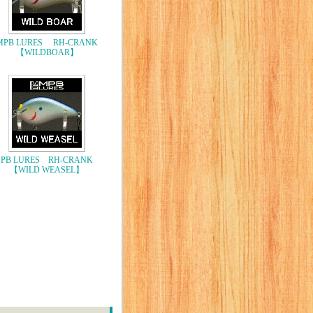
MPB LURES RH-CRANK
【WILDBOAR】
PB LURES RH-CRANK
【WILD WEASEL】