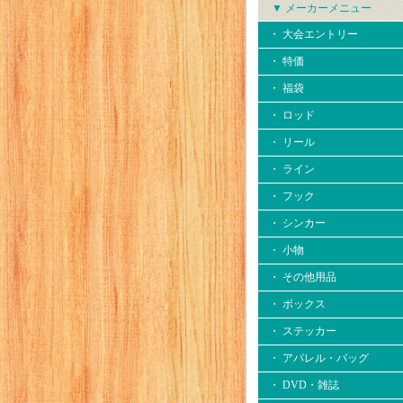
▼ メーカーメニュー
・ 大会エントリー
・ 特価
・ 福袋
・ ロッド
・ リール
・ ライン
・ フック
・ シンカー
・ 小物
・ その他用品
・ ボックス
・ ステッカー
・ アパレル・バッグ
・ DVD・雑誌