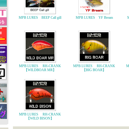
MPB LURES BEEP Call gill
MPB LURES YF Bream
MPB LURES RH-CRANK
MPB LURES RH-CRANK
M
【WILDBOAR MR】
【BIG BOAR】
MPB LURES RH-CRANK
【WILD BISON】