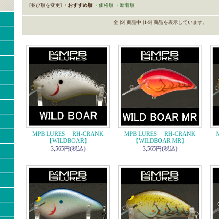
[並び順を変更]
・おすすめ順
・価格順
・新着順
全 [9] 商品中 [1-9] 商品を表示しています。
MPB LURES RH-CRANK
MPB LURES RH-CRANK
【WILDBOAR】
【WILDBOAR MR】
3,565円(税込)
3,565円(税込)