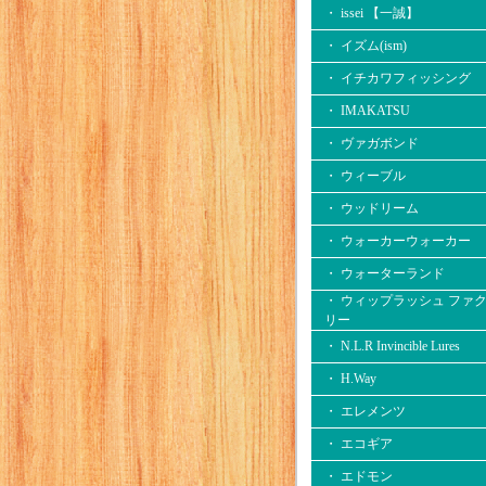
・ issei 【一誠】
・ イズム(ism)
・ イチカワフィッシング
・ IMAKATSU
・ ヴァガボンド
・ ウィーブル
・ ウッドリーム
・ ウォーカーウォーカー
・ ウォーターランド
・ ウィップラッシュ ファ
リー
・ N.L.R Invincible Lures
・ H.Way
・ エレメンツ
・ エコギア
・ エドモン