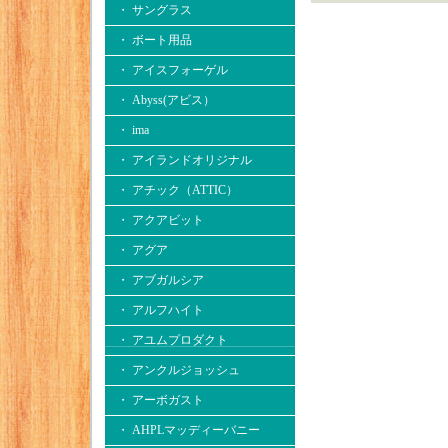
・ サングラス
・ ボート用品
・ アイスフォーゲル
・ Abyss(アビス）
・ ima
・ アイランドオリジナル
・ アチック（ATTIC）
・ アクアビット
・ アグア
・ アブガルシア
・ アルフハイト
・ アユムプロダクト
・ アンクルジョッシュ
・ アーボガスト
・ AHPLマッディーバニー