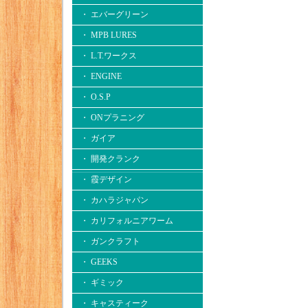
・ エバーグリーン
・ MPB LURES
・ L.T.ワークス
・ ENGINE
・ O.S.P
・ ONプラニング
・ ガイア
・ 開発クランク
・ 霞デザイン
・ カハラジャパン
・ カリフォルニアワーム
・ ガンクラフト
・ GEEKS
・ ギミック
・ キャスティーク