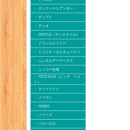
・ テンフィートアンダー
・ テンプト
・ デュオ
・ DSTYLE（ディスタイル）
・ ドランクレイジー
・ トリニティカスタムベイツ
・ ニシネルアーワークス
・ ニッコー化成
・ NITTI BAIT（ニッチ ベイ
ト）
・ ネットベイト
・ ノーマン
・ NOIKE
・ ノリーズ
・ バスパズル