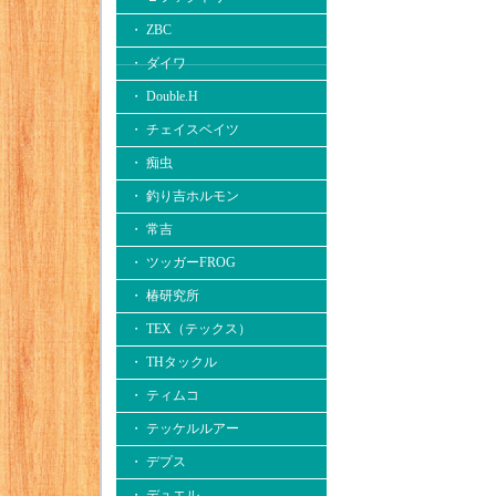
・ ZBC
・ ダイワ
・ Double.H
・ チェイスベイツ
・ 痴虫
・ 釣り吉ホルモン
・ 常吉
・ ツッガーFROG
・ 椿研究所
・ TEX（テックス）
・ THタックル
・ ティムコ
・ テッケルルアー
・ デプス
・ デュエル