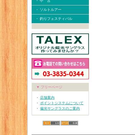
・ 中 古
・ ソルトルアー
・ 釣りフェスティバル
▼ フリーページ
・
店舗案内
・
ポイントシステムについて
・
偏光サングラスのご案内