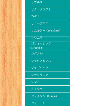
・ ザウルス
・ ザクトクラフト
・ ZAPPU
・ サニーブロス
・ サムルアーズ(sumlures)
・ サワムラ
・ 13フィッシング
（13Fishing）
・ シグナル
・ シックスセンス
・ ジップベイツ
・ ジークラック
・ シマノ
・ シモツケ
・ ジャクソン（Qu-on）
・ ジャッカル