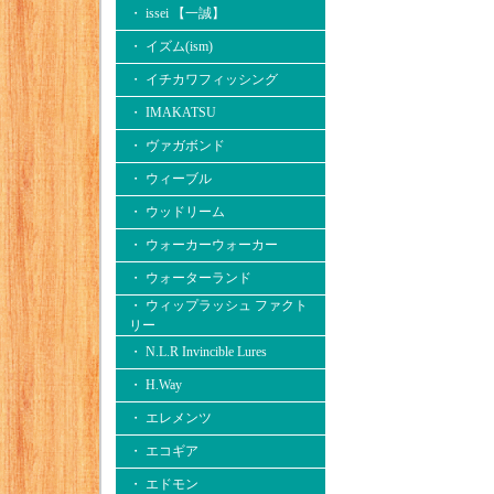
・ issei 【一誠】
・ イズム(ism)
・ イチカワフィッシング
・ IMAKATSU
・ ヴァガボンド
・ ウィーブル
・ ウッドリーム
・ ウォーカーウォーカー
・ ウォーターランド
・ ウィップラッシュ ファクト
リー
・ N.L.R Invincible Lures
・ H.Way
・ エレメンツ
・ エコギア
・ エドモン