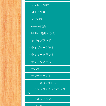
・ ミブロ（mibro）
・ ＭＩＺＭＯ
・ メガバス
・ mogami釣具
・ Molix（モリックス）
・ ヤバイブランド
・ ライブターゲット
・ ラッキークラフト
・ ラッドルアーズ
・ ラパラ
・ ランカーハント
・ リューギ（RYUGI）
・ リアクションイノベーショ
ン
・ リトルジャック