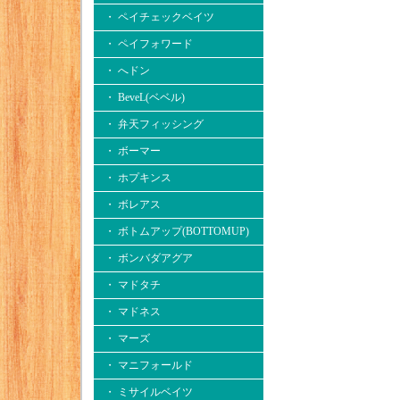
・ ペイチェックベイツ
・ ペイフォワード
・ へドン
・ BeveL(ベベル)
・ 弁天フィッシング
・ ボーマー
・ ホプキンス
・ ボレアス
・ ボトムアップ(BOTTOMUP)
・ ボンバダアグア
・ マドタチ
・ マドネス
・ マーズ
・ マニフォールド
・ ミサイルベイツ