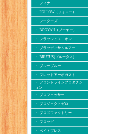
・ フィナ
・ FOLLOW（フォロー）
・ フーターズ
・ BOOYAH（ブーヤー）
・ フラッシュユニオン
・ ブラッディサムルアー
・ BRUTUS(ブルータス)
・ ブルーブルー
・ フレッドアーボガスト
・ フロントラインプロダクシ
ョン
・ プロフェッサー
・ プロジェクトゼロ
・ プロズファクトリー
・ フロッグ
・ ベイトブレス