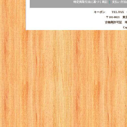
特定商取引法に基づく表記
｜
支払い方法
キーポン TEL/FAX 03-
〒101-0021 
古物商許可証 埼玉
Co