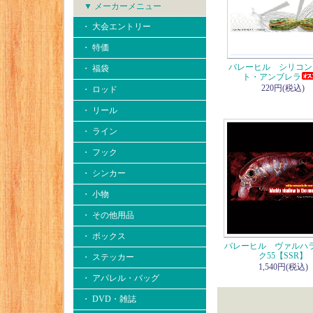
▼ メーカーメニュー
・ 大会エントリー
・ 特価
バレーヒル シリコン
・ 福袋
ト・アンブレラ
220円(税込)
・ ロッド
・ リール
・ ライン
・ フック
・ シンカー
・ 小物
・ その他用品
・ ボックス
バレーヒル ヴァルハ
ク55【SSR】
・ ステッカー
1,540円(税込)
・ アパレル・バッグ
・ DVD・雑誌