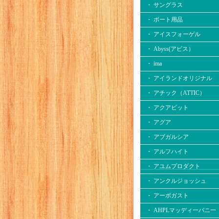
・ サングラス
・ ボート用品
・ アイスフォーゲル
・ Abyss(アビス）
・ ima
・ アイランドオリジナル
・ アチック（ATTIC）
・ アクアビット
・ アグア
・ アブガルシア
・ アルフハイト
・ アユムプロダクト
・ アンクルジョッシュ
・ アーボガスト
・ AHPLマッディーバニー