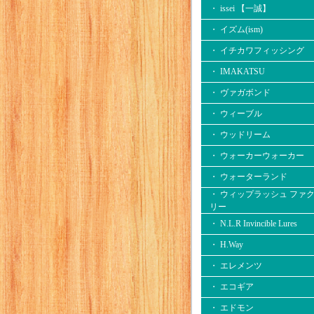
・ issei 【一誠】
・ イズム(ism)
・ イチカワフィッシング
・ IMAKATSU
・ ヴァガボンド
・ ウィーブル
・ ウッドリーム
・ ウォーカーウォーカー
・ ウォーターランド
・ ウィップラッシュ ファ
リー
・ N.L.R Invincible Lures
・ H.Way
・ エレメンツ
・ エコギア
・ エドモン