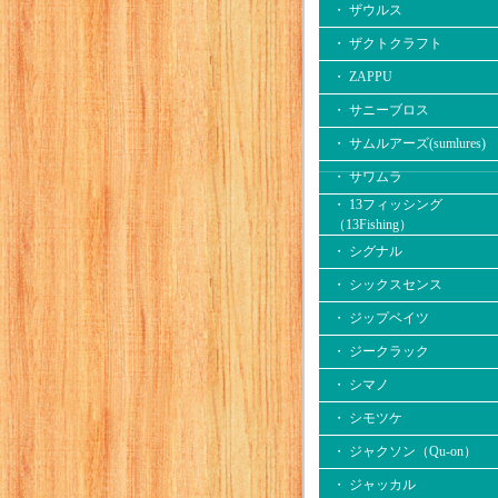
・ ザウルス
・ ザクトクラフト
・ ZAPPU
・ サニーブロス
・ サムルアーズ(sumlures)
・ サワムラ
・ 13フィッシング
（13Fishing）
・ シグナル
・ シックスセンス
・ ジップベイツ
・ ジークラック
・ シマノ
・ シモツケ
・ ジャクソン（Qu-on）
・ ジャッカル