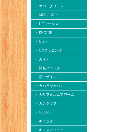
・ エバーグリーン
・ MPB LURES
・ L.T.ワークス
・ ENGINE
・ O.S.P
・ ONプラニング
・ ガイア
・ 開発クランク
・ 霞デザイン
・ カハラジャパン
・ カリフォルニアワーム
・ ガンクラフト
・ GEEKS
・ ギミック
・ キャスティーク