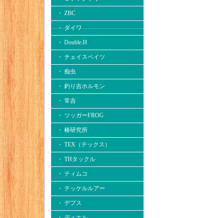
・ ZBC
・ ダイワ
・ Double.H
・ チェイスベイツ
・ 痴虫
・ 釣り吉ホルモン
・ 常吉
・ ツッガーFROG
・ 椿研究所
・ TEX（テックス）
・ THタックル
・ ティムコ
・ テッケルルアー
・ デプス
・ デュエル