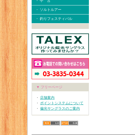
・ 中 古
・ ソルトルアー
・ 釣りフェスティバル
▼ フリーページ
・
店舗案内
・
ポイントシステムについて
・
偏光サングラスのご案内