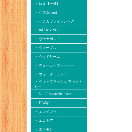
・ issei 【一誠】
・ イズム(ism)
・ イチカワフィッシング
・ IMAKATSU
・ ヴァガボンド
・ ウィーブル
・ ウッドリーム
・ ウォーカーウォーカー
・ ウォーターランド
・ ウィップラッシュ ファクト
リー
・ N.L.R Invincible Lures
・ H.Way
・ エレメンツ
・ エコギア
・ エドモン