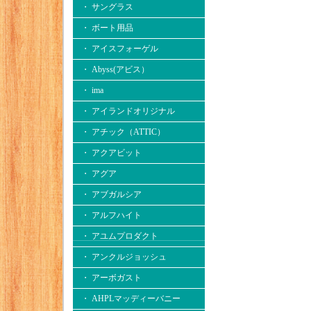
・ サングラス
・ ボート用品
・ アイスフォーゲル
・ Abyss(アビス）
・ ima
・ アイランドオリジナル
・ アチック（ATTIC）
・ アクアビット
・ アグア
・ アブガルシア
・ アルフハイト
・ アユムプロダクト
・ アンクルジョッシュ
・ アーボガスト
・ AHPLマッディーバニー