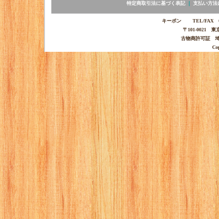
特定商取引法に基づく表記
｜
支払い方法
キーポン TEL/FAX 03-
〒101-0021 
古物商許可証 埼玉
Co