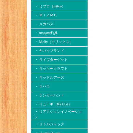
・ ミブロ（mibro）
・ ＭＩＺＭＯ
・ メガバス
・ mogami釣具
・ Molix（モリックス）
・ ヤバイブランド
・ ライブターゲット
・ ラッキークラフト
・ ラッドルアーズ
・ ラパラ
・ ランカーハント
・ リューギ（RYUGI）
・ リアクションイノベーショ
ン
・ リトルジャック