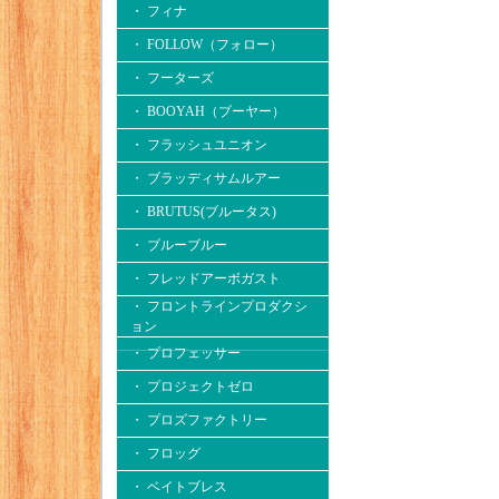
・ フィナ
・ FOLLOW（フォロー）
・ フーターズ
・ BOOYAH（ブーヤー）
・ フラッシュユニオン
・ ブラッディサムルアー
・ BRUTUS(ブルータス)
・ ブルーブルー
・ フレッドアーボガスト
・ フロントラインプロダクシ
ョン
・ プロフェッサー
・ プロジェクトゼロ
・ プロズファクトリー
・ フロッグ
・ ベイトブレス