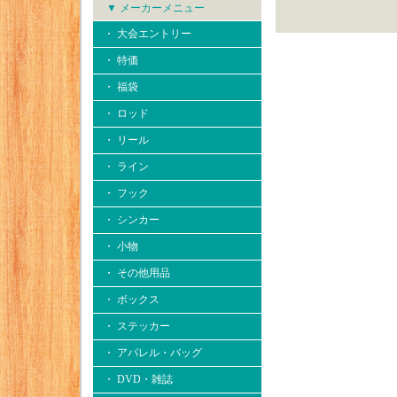
▼ メーカーメニュー
・ 大会エントリー
・ 特価
・ 福袋
・ ロッド
・ リール
・ ライン
・ フック
・ シンカー
・ 小物
・ その他用品
・ ボックス
・ ステッカー
・ アパレル・バッグ
・ DVD・雑誌