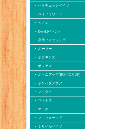
・ ペイチェックベイツ
・ ペイフォワード
・ へドン
・ BeveL(ベベル)
・ 弁天フィッシング
・ ボーマー
・ ホプキンス
・ ボレアス
・ ボトムアップ(BOTTOMUP)
・ ボンバダアグア
・ マドタチ
・ マドネス
・ マーズ
・ マニフォールド
・ ミサイルベイツ