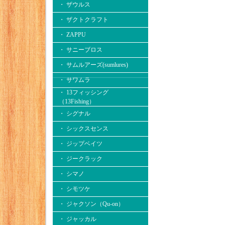
・ ザウルス
・ ザクトクラフト
・ ZAPPU
・ サニーブロス
・ サムルアーズ(sumlures)
・ サワムラ
・ 13フィッシング
（13Fishing）
・ シグナル
・ シックスセンス
・ ジップベイツ
・ ジークラック
・ シマノ
・ シモツケ
・ ジャクソン（Qu-on）
・ ジャッカル