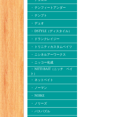
・ テンフィートアンダー
・ テンプト
・ デュオ
・ DSTYLE（ディスタイル）
・ ドランクレイジー
・ トリニティカスタムベイツ
・ ニシネルアーワークス
・ ニッコー化成
・ NITTI BAIT（ニッチ ベイ
ト）
・ ネットベイト
・ ノーマン
・ NOIKE
・ ノリーズ
・ バスパズル