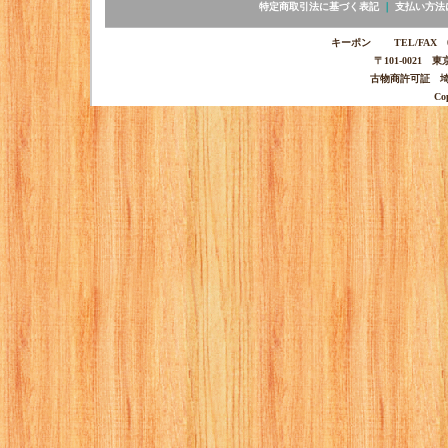
特定商取引法に基づく表記
｜
支払い方法
キーポン TEL/FAX 03-
〒101-0021 
古物商許可証 埼玉
Co