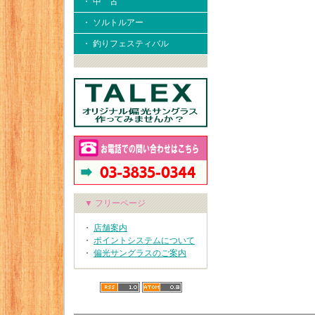
・ 中 古
・ ソルトルアー
・ 釣りフェスティバル
▼ フリーページ
・
店舗案内
・
ポイントシステムについて
・
偏光サングラスのご案内