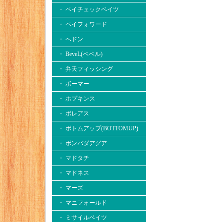
・ ペイチェックベイツ
・ ペイフォワード
・ へドン
・ BeveL(ベベル)
・ 弁天フィッシング
・ ボーマー
・ ホプキンス
・ ボレアス
・ ボトムアップ(BOTTOMUP)
・ ボンバダアグア
・ マドタチ
・ マドネス
・ マーズ
・ マニフォールド
・ ミサイルベイツ