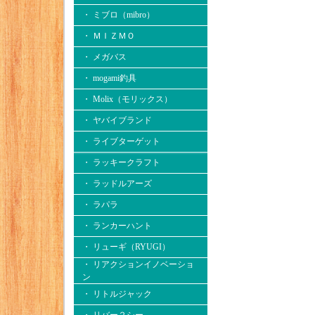
・ ミブロ（mibro）
・ ＭＩＺＭＯ
・ メガバス
・ mogami釣具
・ Molix（モリックス）
・ ヤバイブランド
・ ライブターゲット
・ ラッキークラフト
・ ラッドルアーズ
・ ラパラ
・ ランカーハント
・ リューギ（RYUGI）
・ リアクションイノベーショ
ン
・ リトルジャック