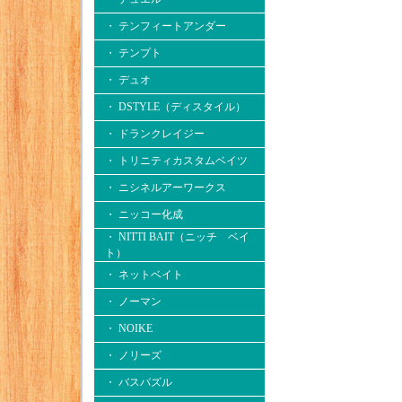
・ テンフィートアンダー
・ テンプト
・ デュオ
・ DSTYLE（ディスタイル）
・ ドランクレイジー
・ トリニティカスタムベイツ
・ ニシネルアーワークス
・ ニッコー化成
・ NITTI BAIT（ニッチ ベイ
ト）
・ ネットベイト
・ ノーマン
・ NOIKE
・ ノリーズ
・ バスパズル