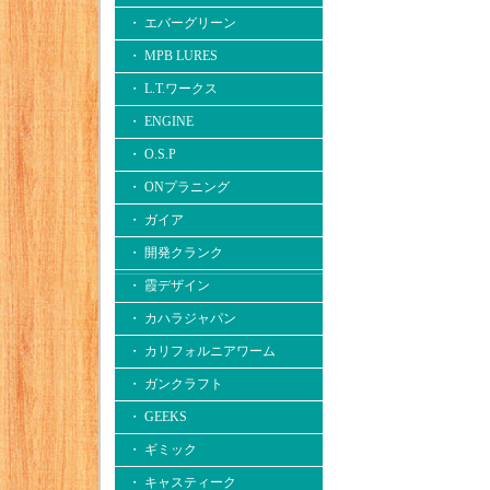
・ エバーグリーン
・ MPB LURES
・ L.T.ワークス
・ ENGINE
・ O.S.P
・ ONプラニング
・ ガイア
・ 開発クランク
・ 霞デザイン
・ カハラジャパン
・ カリフォルニアワーム
・ ガンクラフト
・ GEEKS
・ ギミック
・ キャスティーク