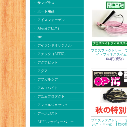
・ サングラス
・ ボート用品
・ アイスフォーゲル
・ Abyss(アビス）
・ ima
・ アイランドオリジナル
プロズファクトリー 
・ アチック（ATTIC）
イトフィネススイム
644円(税込)
・ アクアビット
・ アグア
・ アブガルシア
・ アルフハイト
・ アユムプロダクト
・ アンクルジョッシュ
・ アーボガスト
プロズファクトリー 
・ AHPLマッディーバニー
ジグ（OP-jig）【秋