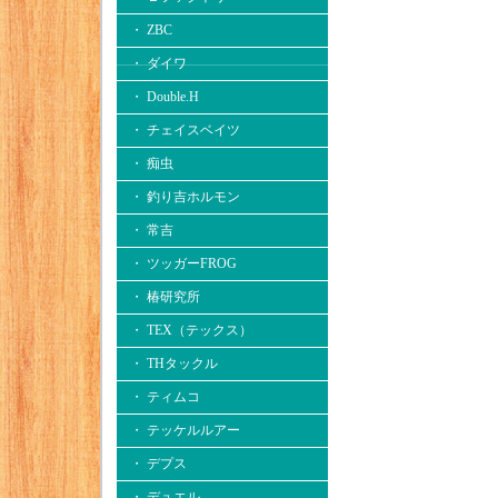
・ ZBC
・ ダイワ
・ Double.H
・ チェイスベイツ
・ 痴虫
・ 釣り吉ホルモン
・ 常吉
・ ツッガーFROG
・ 椿研究所
・ TEX（テックス）
・ THタックル
・ ティムコ
・ テッケルルアー
・ デプス
・ デュエル