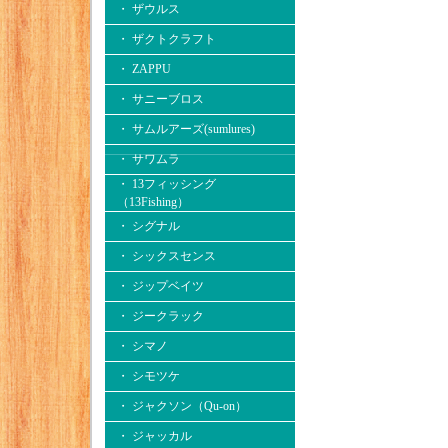
・ ザウルス
・ ザクトクラフト
・ ZAPPU
・ サニーブロス
・ サムルアーズ(sumlures)
・ サワムラ
・ 13フィッシング
（13Fishing）
・ シグナル
・ シックスセンス
・ ジップベイツ
・ ジークラック
・ シマノ
・ シモツケ
・ ジャクソン（Qu-on）
・ ジャッカル