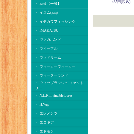
485円(税込)
・ issei 【一誠】
・ イズム(ism)
・ イチカワフィッシング
・ IMAKATSU
・ ヴァガボンド
・ ウィーブル
・ ウッドリーム
・ ウォーカーウォーカー
・ ウォーターランド
・ ウィップラッシュ ファクト
リー
・ N.L.R Invincible Lures
・ H.Way
・ エレメンツ
・ エコギア
・ エドモン