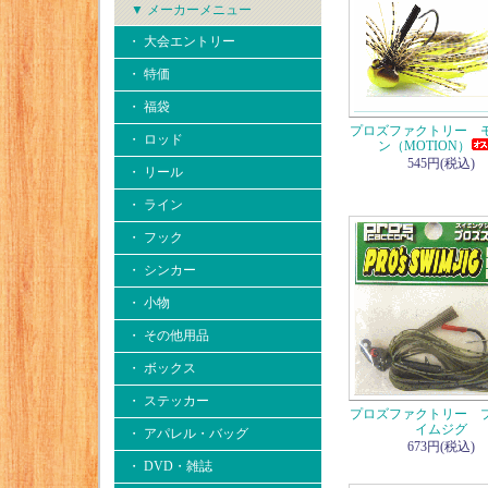
▼ メーカーメニュー
・ 大会エントリー
・ 特価
・ 福袋
プロズファクトリー 
・ ロッド
ン（MOTION）
545円(税込)
・ リール
・ ライン
・ フック
・ シンカー
・ 小物
・ その他用品
・ ボックス
・ ステッカー
プロズファクトリー 
イムジグ
・ アパレル・バッグ
673円(税込)
・ DVD・雑誌