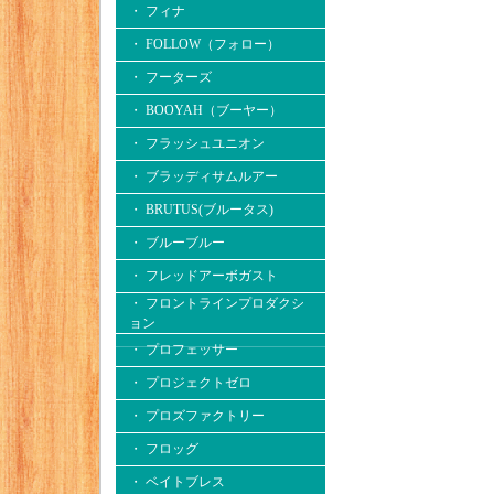
・ フィナ
・ FOLLOW（フォロー）
・ フーターズ
・ BOOYAH（ブーヤー）
・ フラッシュユニオン
・ ブラッディサムルアー
・ BRUTUS(ブルータス)
・ ブルーブルー
・ フレッドアーボガスト
・ フロントラインプロダクシ
ョン
・ プロフェッサー
・ プロジェクトゼロ
・ プロズファクトリー
・ フロッグ
・ ベイトブレス