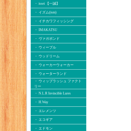
・ issei 【一誠】
・ イズム(ism)
・ イチカワフィッシング
・ IMAKATSU
・ ヴァガボンド
・ ウィーブル
・ ウッドリーム
・ ウォーカーウォーカー
・ ウォーターランド
・ ウィップラッシュ ファクト
リー
・ N.L.R Invincible Lures
・ H.Way
・ エレメンツ
・ エコギア
・ エドモン