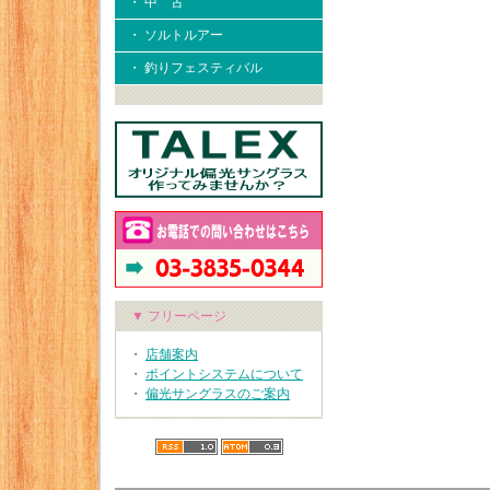
・ 中 古
・ ソルトルアー
・ 釣りフェスティバル
▼ フリーページ
・
店舗案内
・
ポイントシステムについて
・
偏光サングラスのご案内