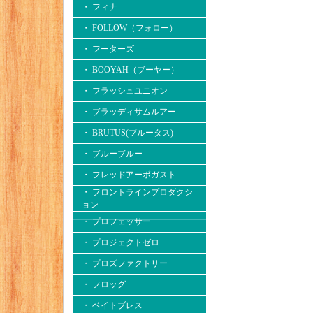
・ フィナ
・ FOLLOW（フォロー）
・ フーターズ
・ BOOYAH（ブーヤー）
・ フラッシュユニオン
・ ブラッディサムルアー
・ BRUTUS(ブルータス)
・ ブルーブルー
・ フレッドアーボガスト
・ フロントラインプロダクシ
ョン
・ プロフェッサー
・ プロジェクトゼロ
・ プロズファクトリー
・ フロッグ
・ ベイトブレス