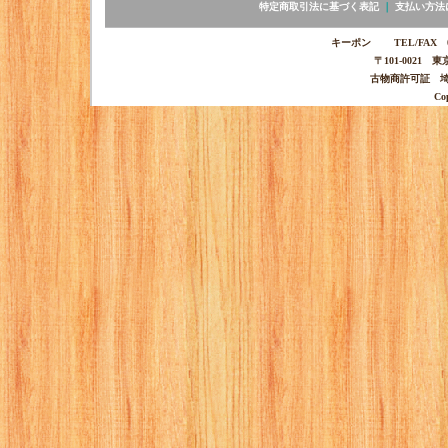
特定商取引法に基づく表記
｜
支払い方法
キーポン TEL/FAX 03-
〒101-0021 
古物商許可証 埼玉
Co