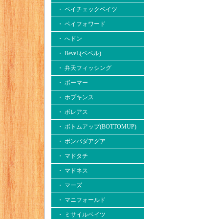
・ ペイチェックベイツ
・ ペイフォワード
・ へドン
・ BeveL(ベベル)
・ 弁天フィッシング
・ ボーマー
・ ホプキンス
・ ボレアス
・ ボトムアップ(BOTTOMUP)
・ ボンバダアグア
・ マドタチ
・ マドネス
・ マーズ
・ マニフォールド
・ ミサイルベイツ