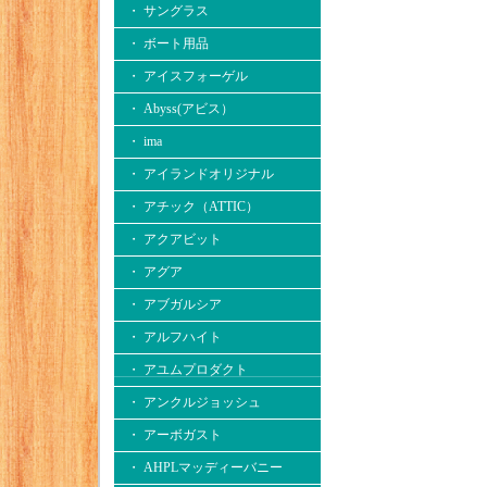
・ サングラス
・ ボート用品
・ アイスフォーゲル
・ Abyss(アビス）
・ ima
・ アイランドオリジナル
・ アチック（ATTIC）
・ アクアビット
・ アグア
・ アブガルシア
・ アルフハイト
・ アユムプロダクト
・ アンクルジョッシュ
・ アーボガスト
・ AHPLマッディーバニー