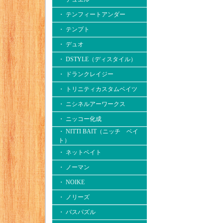
・ テンフィートアンダー
・ テンプト
・ デュオ
・ DSTYLE（ディスタイル）
・ ドランクレイジー
・ トリニティカスタムベイツ
・ ニシネルアーワークス
・ ニッコー化成
・ NITTI BAIT（ニッチ ベイ
ト）
・ ネットベイト
・ ノーマン
・ NOIKE
・ ノリーズ
・ バスパズル