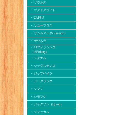
・ ザウルス
・ ザクトクラフト
・ ZAPPU
・ サニーブロス
・ サムルアーズ(sumlures)
・ サワムラ
・ 13フィッシング
（13Fishing）
・ シグナル
・ シックスセンス
・ ジップベイツ
・ ジークラック
・ シマノ
・ シモツケ
・ ジャクソン（Qu-on）
・ ジャッカル