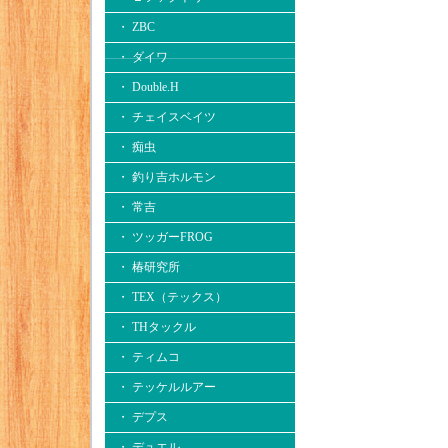
・ ZBC
・ ダイワ
・ Double.H
・ チェイスベイツ
・ 痴虫
・ 釣り吉ホルモン
・ 常吉
・ ツッガーFROG
・ 椿研究所
・ TEX（テックス）
・ THタックル
・ ティムコ
・ テッケルルアー
・ デプス
・ デュエル