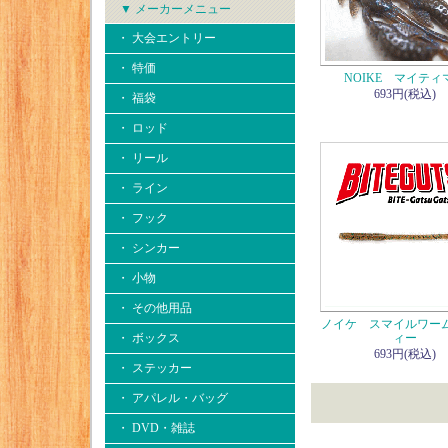
▼ メーカーメニュー
・ 大会エントリー
・ 特価
NOIKE マイティ
693円(税込)
・ 福袋
・ ロッド
・ リール
・ ライン
・ フック
・ シンカー
・ 小物
・ その他用品
ノイケ スマイルワー
・ ボックス
ィー
693円(税込)
・ ステッカー
・ アパレル・バッグ
・ DVD・雑誌