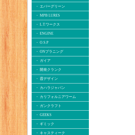
・ エバーグリーン
・ MPB LURES
・ L.T.ワークス
・ ENGINE
・ O.S.P
・ ONプラニング
・ ガイア
・ 開発クランク
・ 霞デザイン
・ カハラジャパン
・ カリフォルニアワーム
・ ガンクラフト
・ GEEKS
・ ギミック
・ キャスティーク