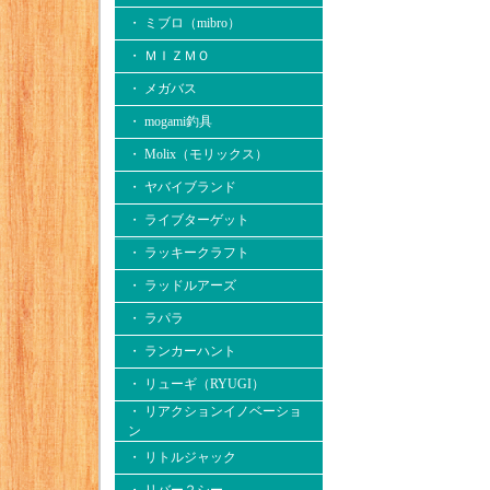
・ ミブロ（mibro）
・ ＭＩＺＭＯ
・ メガバス
・ mogami釣具
・ Molix（モリックス）
・ ヤバイブランド
・ ライブターゲット
・ ラッキークラフト
・ ラッドルアーズ
・ ラパラ
・ ランカーハント
・ リューギ（RYUGI）
・ リアクションイノベーショ
ン
・ リトルジャック