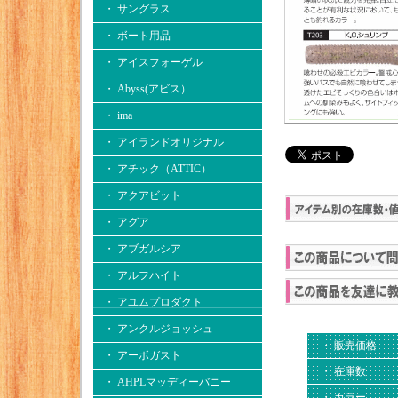
・ サングラス
・ ボート用品
・ アイスフォーゲル
・ Abyss(アビス）
・ ima
・ アイランドオリジナル
・ アチック（ATTIC）
・ アクアビット
・ アグア
・ アブガルシア
・ アルフハイト
・ アユムプロダクト
・ アンクルジョッシュ
・ 販売価格
・ アーボガスト
・ 在庫数
・ AHPLマッディーバニー
・ カラー