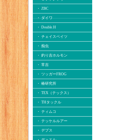
・ ZBC
・ ダイワ
・ Double.H
・ チェイスベイツ
・ 痴虫
・ 釣り吉ホルモン
・ 常吉
・ ツッガーFROG
・ 椿研究所
・ TEX（テックス）
・ THタックル
・ ティムコ
・ テッケルルアー
・ デプス
・ デュエル