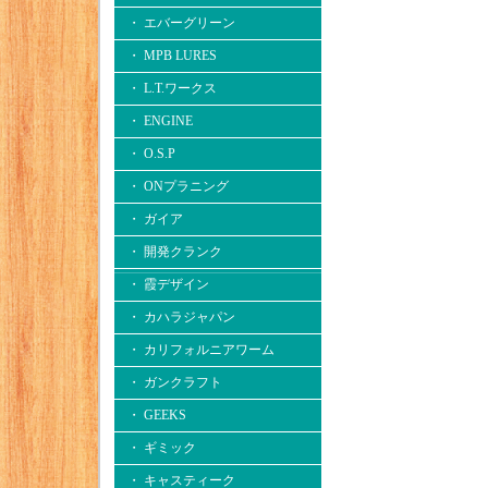
・ エバーグリーン
・ MPB LURES
・ L.T.ワークス
・ ENGINE
・ O.S.P
・ ONプラニング
・ ガイア
・ 開発クランク
・ 霞デザイン
・ カハラジャパン
・ カリフォルニアワーム
・ ガンクラフト
・ GEEKS
・ ギミック
・ キャスティーク