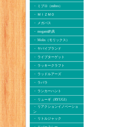
・ ミブロ（mibro）
・ ＭＩＺＭＯ
・ メガバス
・ mogami釣具
・ Molix（モリックス）
・ ヤバイブランド
・ ライブターゲット
・ ラッキークラフト
・ ラッドルアーズ
・ ラパラ
・ ランカーハント
・ リューギ（RYUGI）
・ リアクションイノベーショ
ン
・ リトルジャック