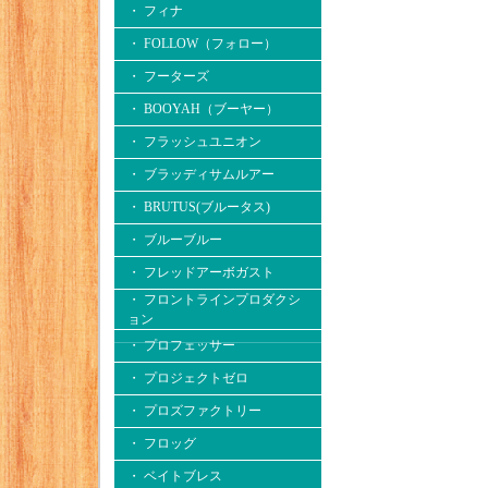
・ フィナ
・ FOLLOW（フォロー）
・ フーターズ
・ BOOYAH（ブーヤー）
・ フラッシュユニオン
・ ブラッディサムルアー
・ BRUTUS(ブルータス)
・ ブルーブルー
・ フレッドアーボガスト
・ フロントラインプロダクシ
ョン
・ プロフェッサー
・ プロジェクトゼロ
・ プロズファクトリー
・ フロッグ
・ ベイトブレス