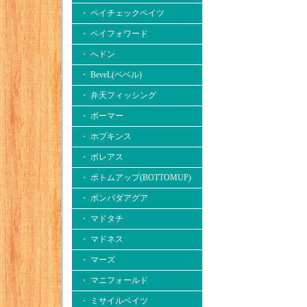
・ ペイチェックベイツ
・ ペイフォワード
・ へドン
・ BeveL(ベベル)
・ 弁天フィッシング
・ ボーマー
・ ホプキンス
・ ボレアス
・ ボトムアップ(BOTTOMUP)
・ ボンバダアグア
・ マドタチ
・ マドネス
・ マーズ
・ マニフォールド
・ ミサイルベイツ