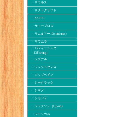
・ ザウルス
・ ザクトクラフト
・ ZAPPU
・ サニーブロス
・ サムルアーズ(sumlures)
・ サワムラ
・ 13フィッシング
（13Fishing）
・ シグナル
・ シックスセンス
・ ジップベイツ
・ ジークラック
・ シマノ
・ シモツケ
・ ジャクソン（Qu-on）
・ ジャッカル