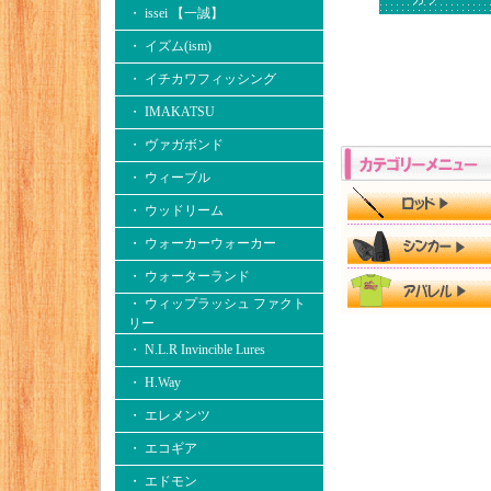
・ issei 【一誠】
・ イズム(ism)
・ イチカワフィッシング
・ IMAKATSU
・ ヴァガボンド
・ ウィーブル
・ ウッドリーム
・ ウォーカーウォーカー
・ ウォーターランド
・ ウィップラッシュ ファクト
リー
・ N.L.R Invincible Lures
・ H.Way
・ エレメンツ
・ エコギア
・ エドモン