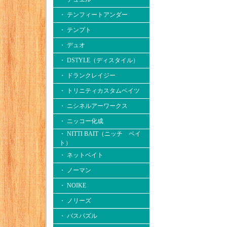
・ テンフィートアンダー
・ テンプト
・ デュオ
・ DSTYLE（ディスタイル）
・ ドランクレイジー
・ トリニティカスタムベイツ
・ ニシネルアーワークス
・ ニッコー化成
・ NITTI BAIT（ニッチ ベイ
ト）
・ ネットベイト
・ ノーマン
・ NOIKE
・ ノリーズ
・ バスパズル