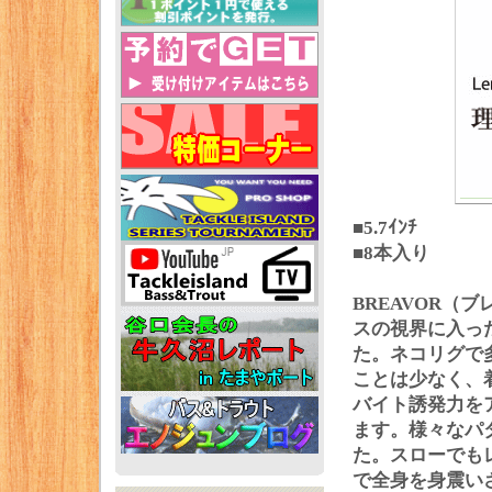
■5.7ｲﾝﾁ
■8本入り
BREAVOR
スの視界に入っ
た。ネコリグで
ことは少なく、
バイト誘発力を
ます。様々なパ
た。スローでも
で全身を身震い