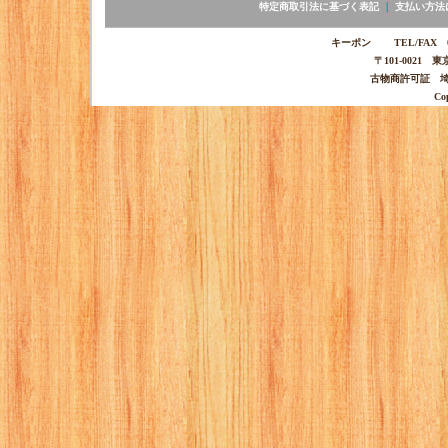
特定商取引法に基づく表記
｜
支払い方法
キーポン TEL/FAX 03-
〒101-0021 
古物商許可証 埼玉
Co