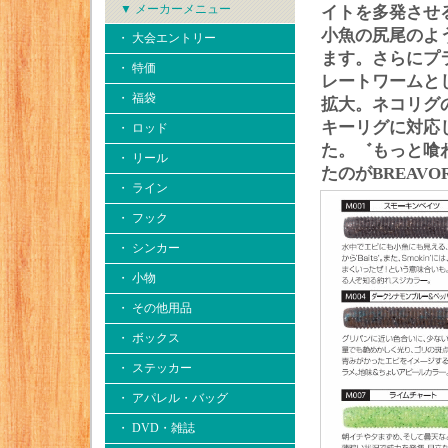
▼ メーカーメニュー
イトを多発させ
小魚の尻尾のよ
・ 大会エントリー
ます。さらにプ
・ 特価
レートワームと
・ 福袋
拡大。ネコリグ
キーリグに対応
・ ロッド
た。゛もっと喰
・ リール
たのがBREAVO
・ ライン
・ フック
・ シンカー
・ 小物
・ その他用品
・ ボックス
・ ステッカー
・ アパレル・バッグ
・ DVD・雑誌