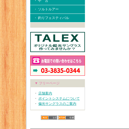
・ 中 古
・ ソルトルアー
・ 釣りフェスティバル
▼ フリーページ
・
店舗案内
・
ポイントシステムについて
・
偏光サングラスのご案内