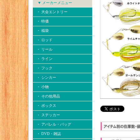
▼ メーカーメニュー
・ 大会エントリー
・ 特価
・ 福袋
・ ロッド
・ リール
・ ライン
・ フック
・ シンカー
・ 小物
・ その他用品
・ ボックス
・ ステッカー
・ アパレル・バッグ
・ DVD・雑誌