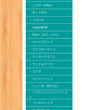
・ ミブロ（mibro）
・ ＭＩＺＭＯ
・ メガバス
・ mogami釣具
・ Molix（モリックス）
・ ヤバイブランド
・ ライブターゲット
・ ラッキークラフト
・ ラッドルアーズ
・ ラパラ
・ ランカーハント
・ リューギ（RYUGI）
・ リアクションイノベーショ
ン
・ リトルジャック