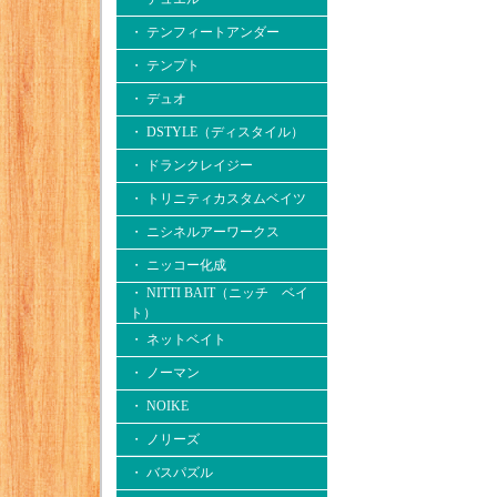
・ テンフィートアンダー
・ テンプト
・ デュオ
・ DSTYLE（ディスタイル）
・ ドランクレイジー
・ トリニティカスタムベイツ
・ ニシネルアーワークス
・ ニッコー化成
・ NITTI BAIT（ニッチ ベイ
ト）
・ ネットベイト
・ ノーマン
・ NOIKE
・ ノリーズ
・ バスパズル