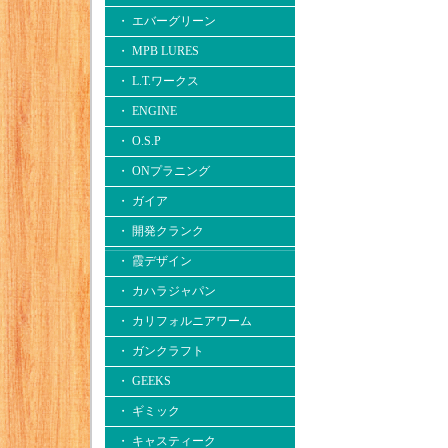
・ エバーグリーン
・ MPB LURES
・ L.T.ワークス
・ ENGINE
・ O.S.P
・ ONプラニング
・ ガイア
・ 開発クランク
・ 霞デザイン
・ カハラジャパン
・ カリフォルニアワーム
・ ガンクラフト
・ GEEKS
・ ギミック
・ キャスティーク