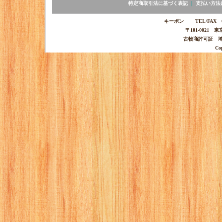
特定商取引法に基づく表記
｜
支払い方法
キーポン TEL/FAX 03-
〒101-0021 
古物商許可証 埼玉
Co