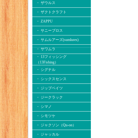
・ ザウルス
・ ザクトクラフト
・ ZAPPU
・ サニーブロス
・ サムルアーズ(sumlures)
・ サワムラ
・ 13フィッシング
（13Fishing）
・ シグナル
・ シックスセンス
・ ジップベイツ
・ ジークラック
・ シマノ
・ シモツケ
・ ジャクソン（Qu-on）
・ ジャッカル