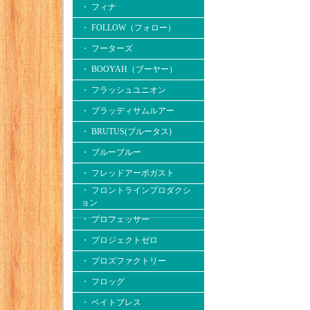
・ フィナ
・ FOLLOW（フォロー）
・ フーターズ
・ BOOYAH（ブーヤー）
・ フラッシュユニオン
・ ブラッディサムルアー
・ BRUTUS(ブルータス)
・ ブルーブルー
・ フレッドアーボガスト
・ フロントラインプロダクシ
ョン
・ プロフェッサー
・ プロジェクトゼロ
・ プロズファクトリー
・ フロッグ
・ ベイトブレス