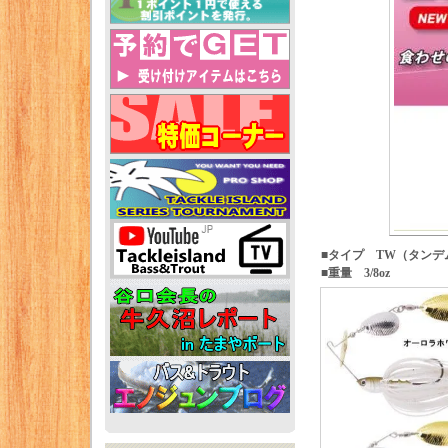
■タイプ TW（タン
■重量 3/8oz