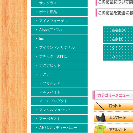
・ サングラス
・ ボート用品
・ アイスフォーゲル
・ Abyss(アビス）
・ 販売価格
・ ima
・ 在庫数
・ アイランドオリジナル
・ タイプ
・ カラー
・ アチック（ATTIC）
・ アクアビット
・ アグア
・ アブガルシア
・ アルフハイト
・ アユムプロダクト
・ アンクルジョッシュ
・ アーボガスト
・ AHPLマッディーバニー