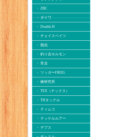
・ ZBC
・ ダイワ
・ Double.H
・ チェイスベイツ
・ 痴虫
・ 釣り吉ホルモン
・ 常吉
・ ツッガーFROG
・ 椿研究所
・ TEX（テックス）
・ THタックル
・ ティムコ
・ テッケルルアー
・ デプス
・ デュエル