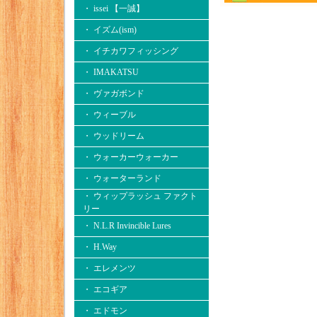
・ issei 【一誠】
・ イズム(ism)
・ イチカワフィッシング
・ IMAKATSU
・ ヴァガボンド
・ ウィーブル
・ ウッドリーム
・ ウォーカーウォーカー
・ ウォーターランド
・ ウィップラッシュ ファクト
リー
・ N.L.R Invincible Lures
・ H.Way
・ エレメンツ
・ エコギア
・ エドモン