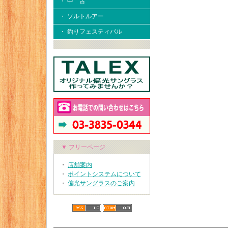
・ 中 古
・ ソルトルアー
・ 釣りフェスティバル
▼ フリーページ
・
店舗案内
・
ポイントシステムについて
・
偏光サングラスのご案内