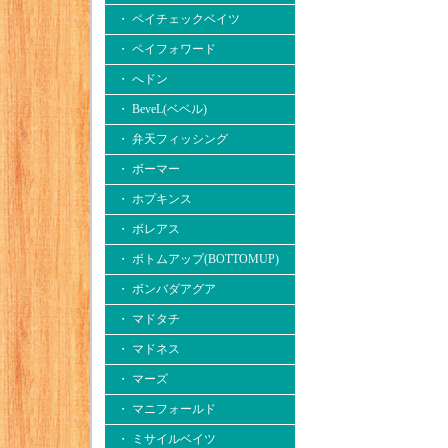
・ ペイチェックベイツ
・ ペイフォワード
・ へドン
・ BeveL(ベベル)
・ 弁天フィッシング
・ ボーマー
・ ホプキンス
・ ボレアス
・ ボトムアップ(BOTTOMUP)
・ ボンバダアグア
・ マドタチ
・ マドネス
・ マーズ
・ マニフォールド
・ ミサイルベイツ