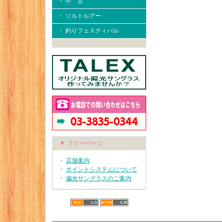
・ 中 古
・ ソルトルアー
・ 釣りフェスティバル
▼ フリーページ
・
店舗案内
・
ポイントシステムについて
・
偏光サングラスのご案内