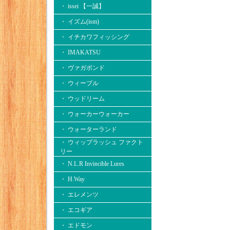
・ issei 【一誠】
・ イズム(ism)
・ イチカワフィッシング
・ IMAKATSU
・ ヴァガボンド
・ ウィーブル
・ ウッドリーム
・ ウォーカーウォーカー
・ ウォーターランド
・ ウィップラッシュ ファクト
リー
・ N.L.R Invincible Lures
・ H.Way
・ エレメンツ
・ エコギア
・ エドモン