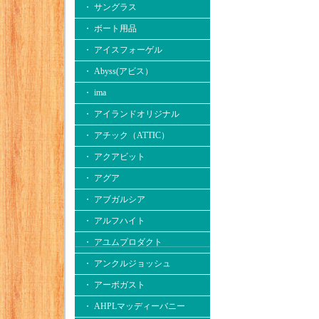
・ サングラス
・ ボート用品
・ アイスフォーゲル
・ Abyss(アビス）
・ ima
・ アイランドオリジナル
・ アチック（ATTIC）
・ アクアビット
・ アグア
・ アブガルシア
・ アルフハイト
・ アユムプロダクト
・ アンクルジョッシュ
・ アーボガスト
・ AHPLマッディーバニー