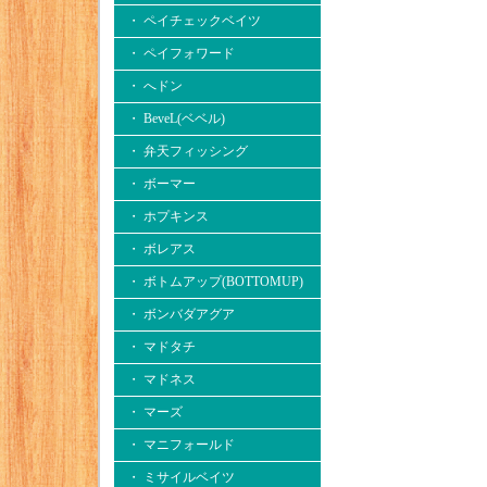
・ ペイチェックベイツ
・ ペイフォワード
・ へドン
・ BeveL(ベベル)
・ 弁天フィッシング
・ ボーマー
・ ホプキンス
・ ボレアス
・ ボトムアップ(BOTTOMUP)
・ ボンバダアグア
・ マドタチ
・ マドネス
・ マーズ
・ マニフォールド
・ ミサイルベイツ