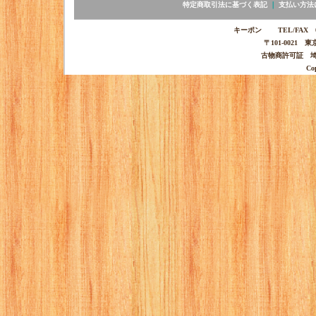
特定商取引法に基づく表記
｜
支払い方法
キーポン TEL/FAX 03-
〒101-0021 
古物商許可証 埼玉
Co