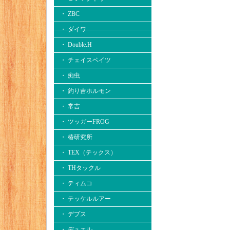
・ ZBC
・ ダイワ
・ Double.H
・ チェイスベイツ
・ 痴虫
・ 釣り吉ホルモン
・ 常吉
・ ツッガーFROG
・ 椿研究所
・ TEX（テックス）
・ THタックル
・ ティムコ
・ テッケルルアー
・ デプス
・ デュエル