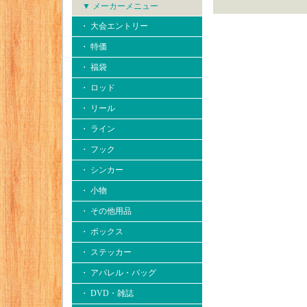
▼ メーカーメニュー
・ 大会エントリー
・ 特価
・ 福袋
・ ロッド
・ リール
・ ライン
・ フック
・ シンカー
・ 小物
・ その他用品
・ ボックス
・ ステッカー
・ アパレル・バッグ
・ DVD・雑誌