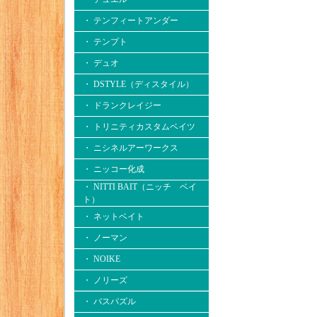
・ テンフィートアンダー
・ テンプト
・ デュオ
・ DSTYLE（ディスタイル）
・ ドランクレイジー
・ トリニティカスタムベイツ
・ ニシネルアーワークス
・ ニッコー化成
・ NITTI BAIT（ニッチ ベイ
ト）
・ ネットベイト
・ ノーマン
・ NOIKE
・ ノリーズ
・ バスパズル