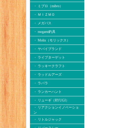
・ ミブロ（mibro）
・ ＭＩＺＭＯ
・ メガバス
・ mogami釣具
・ Molix（モリックス）
・ ヤバイブランド
・ ライブターゲット
・ ラッキークラフト
・ ラッドルアーズ
・ ラパラ
・ ランカーハント
・ リューギ（RYUGI）
・ リアクションイノベーショ
ン
・ リトルジャック