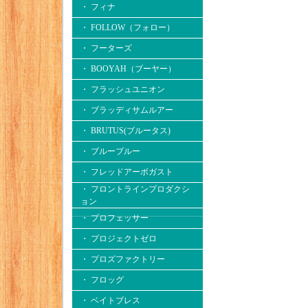
・ フィナ
・ FOLLOW（フォロー）
・ フーターズ
・ BOOYAH（ブーヤー）
・ フラッシュユニオン
・ ブラッディサムルアー
・ BRUTUS(ブルータス)
・ ブルーブルー
・ フレッドアーボガスト
・ フロントラインプロダクシ
ョン
・ プロフェッサー
・ プロジェクトゼロ
・ プロズファクトリー
・ フロッグ
・ ベイトブレス