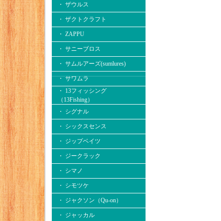
・ ザウルス
・ ザクトクラフト
・ ZAPPU
・ サニーブロス
・ サムルアーズ(sumlures)
・ サワムラ
・ 13フィッシング
（13Fishing）
・ シグナル
・ シックスセンス
・ ジップベイツ
・ ジークラック
・ シマノ
・ シモツケ
・ ジャクソン（Qu-on）
・ ジャッカル