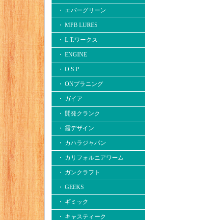
・ エバーグリーン
・ MPB LURES
・ L.T.ワークス
・ ENGINE
・ O.S.P
・ ONプラニング
・ ガイア
・ 開発クランク
・ 霞デザイン
・ カハラジャパン
・ カリフォルニアワーム
・ ガンクラフト
・ GEEKS
・ ギミック
・ キャスティーク