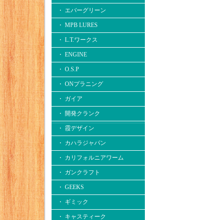
・ エバーグリーン
・ MPB LURES
・ L.T.ワークス
・ ENGINE
・ O.S.P
・ ONプラニング
・ ガイア
・ 開発クランク
・ 霞デザイン
・ カハラジャパン
・ カリフォルニアワーム
・ ガンクラフト
・ GEEKS
・ ギミック
・ キャスティーク