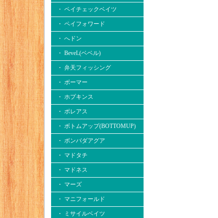
・ ペイチェックベイツ
・ ペイフォワード
・ へドン
・ BeveL(ベベル)
・ 弁天フィッシング
・ ボーマー
・ ホプキンス
・ ボレアス
・ ボトムアップ(BOTTOMUP)
・ ボンバダアグア
・ マドタチ
・ マドネス
・ マーズ
・ マニフォールド
・ ミサイルベイツ