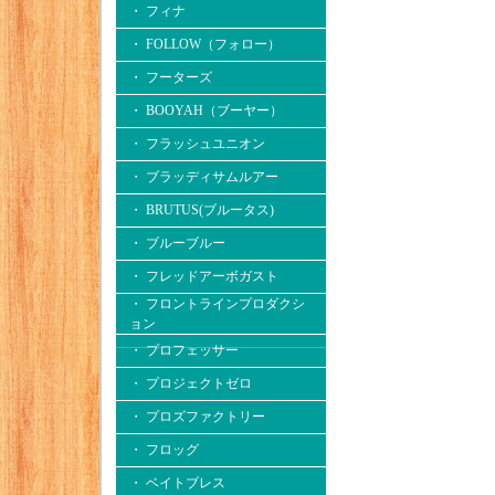
・ フィナ
・ FOLLOW（フォロー）
・ フーターズ
・ BOOYAH（ブーヤー）
・ フラッシュユニオン
・ ブラッディサムルアー
・ BRUTUS(ブルータス)
・ ブルーブルー
・ フレッドアーボガスト
・ フロントラインプロダクシ
ョン
・ プロフェッサー
・ プロジェクトゼロ
・ プロズファクトリー
・ フロッグ
・ ベイトブレス