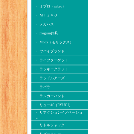
・ ミブロ（mibro）
・ ＭＩＺＭＯ
・ メガバス
・ mogami釣具
・ Molix（モリックス）
・ ヤバイブランド
・ ライブターゲット
・ ラッキークラフト
・ ラッドルアーズ
・ ラパラ
・ ランカーハント
・ リューギ（RYUGI）
・ リアクションイノベーショ
ン
・ リトルジャック