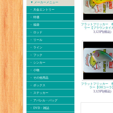
▼ メーカーメニュー
・ 大会エントリー
・ 特価
フラットフリッカー 
・ 福袋
ラー【ブラウンタイ
3,123円(税込)
・ ロッド
・ リール
・ ライン
・ フック
・ シンカー
・ 小物
・ その他用品
フラットフリッカー 
・ ボックス
ラー【OHコーラ
3,123円(税込)
・ ステッカー
・ アパレル・バッグ
・ DVD・雑誌