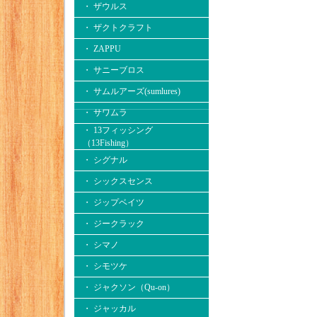
・ ザウルス
・ ザクトクラフト
・ ZAPPU
・ サニーブロス
・ サムルアーズ(sumlures)
・ サワムラ
・ 13フィッシング
（13Fishing）
・ シグナル
・ シックスセンス
・ ジップベイツ
・ ジークラック
・ シマノ
・ シモツケ
・ ジャクソン（Qu-on）
・ ジャッカル