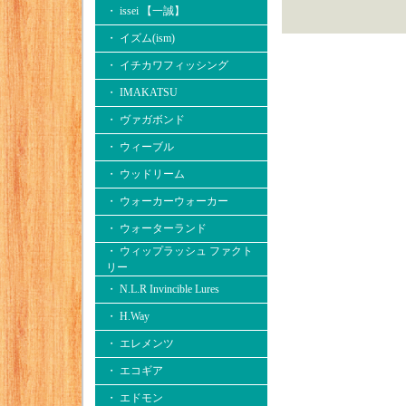
・ issei 【一誠】
・ イズム(ism)
・ イチカワフィッシング
・ IMAKATSU
・ ヴァガボンド
・ ウィーブル
・ ウッドリーム
・ ウォーカーウォーカー
・ ウォーターランド
・ ウィップラッシュ ファクト
リー
・ N.L.R Invincible Lures
・ H.Way
・ エレメンツ
・ エコギア
・ エドモン