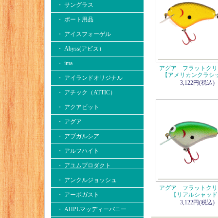
・ サングラス
・ ボート用品
・ アイスフォーゲル
・ Abyss(アビス）
・ ima
アグア フラットクリ
【アメリカンクラシ
・ アイランドオリジナル
3,122円(税込)
・ アチック（ATTIC）
・ アクアビット
・ アグア
・ アブガルシア
・ アルフハイト
・ アユムプロダクト
・ アンクルジョッシュ
アグア フラットクリ
・ アーボガスト
【リアルシャッド
3,122円(税込)
・ AHPLマッディーバニー