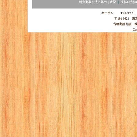
特定商取引法に基づく表記
｜
支払い方法
キーポン TEL/FAX 03-
〒101-0021 
古物商許可証 埼玉
Co