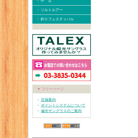
・ 中 古
・ ソルトルアー
・ 釣りフェスティバル
▼ フリーページ
・
店舗案内
・
ポイントシステムについて
・
偏光サングラスのご案内