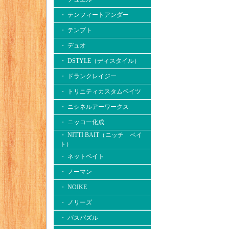
・ テンフィートアンダー
・ テンプト
・ デュオ
・ DSTYLE（ディスタイル）
・ ドランクレイジー
・ トリニティカスタムベイツ
・ ニシネルアーワークス
・ ニッコー化成
・ NITTI BAIT（ニッチ ベイ
ト）
・ ネットベイト
・ ノーマン
・ NOIKE
・ ノリーズ
・ バスパズル