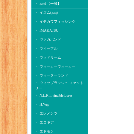
・ issei 【一誠】
・ イズム(ism)
・ イチカワフィッシング
・ IMAKATSU
・ ヴァガボンド
・ ウィーブル
・ ウッドリーム
・ ウォーカーウォーカー
・ ウォーターランド
・ ウィップラッシュ ファクト
リー
・ N.L.R Invincible Lures
・ H.Way
・ エレメンツ
・ エコギア
・ エドモン