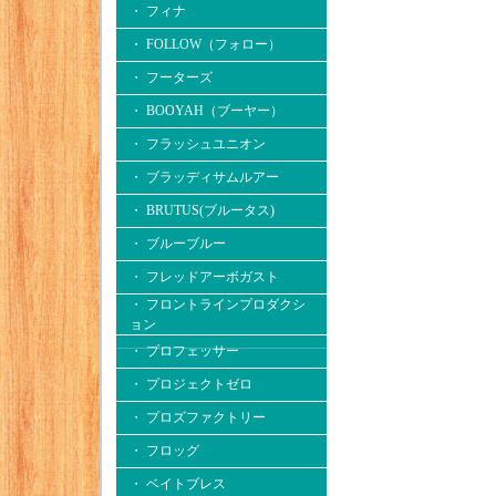
・ フィナ
・ FOLLOW（フォロー）
・ フーターズ
・ BOOYAH（ブーヤー）
・ フラッシュユニオン
・ ブラッディサムルアー
・ BRUTUS(ブルータス)
・ ブルーブルー
・ フレッドアーボガスト
・ フロントラインプロダクシ
ョン
・ プロフェッサー
・ プロジェクトゼロ
・ プロズファクトリー
・ フロッグ
・ ベイトブレス