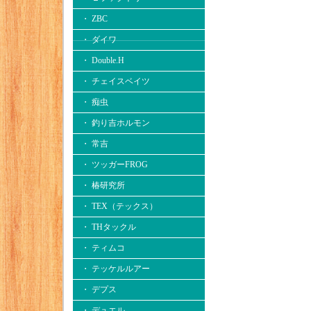
・ ZBC
・ ダイワ
・ Double.H
・ チェイスベイツ
・ 痴虫
・ 釣り吉ホルモン
・ 常吉
・ ツッガーFROG
・ 椿研究所
・ TEX（テックス）
・ THタックル
・ ティムコ
・ テッケルルアー
・ デプス
・ デュエル