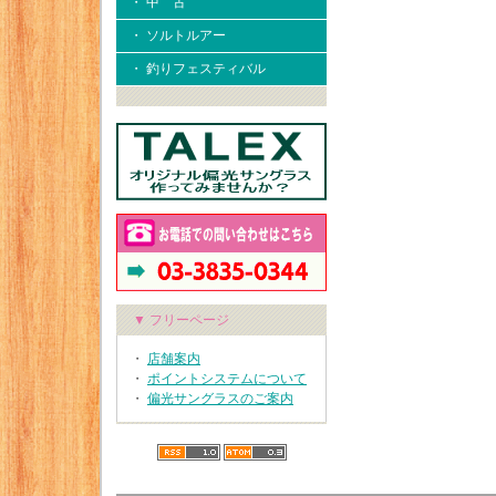
・ 中 古
・ ソルトルアー
・ 釣りフェスティバル
▼ フリーページ
・
店舗案内
・
ポイントシステムについて
・
偏光サングラスのご案内