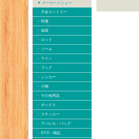
▼ メーカーメニュー
・ 大会エントリー
・ 特価
・ 福袋
・ ロッド
・ リール
・ ライン
・ フック
・ シンカー
・ 小物
・ その他用品
・ ボックス
・ ステッカー
・ アパレル・バッグ
・ DVD・雑誌