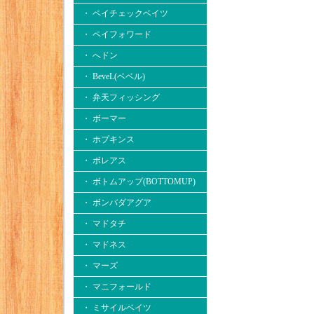
・ ペイチェックベイツ
・ ペイフォワード
・ へドン
・ BeveL(ベベル)
・ 弁天フィッシング
・ ボーマー
・ ホプキンス
・ ボレアス
・ ボトムアップ(BOTTOMUP)
・ ボンバダアグア
・ マドタチ
・ マドネス
・ マーズ
・ マニフォールド
・ ミサイルベイツ