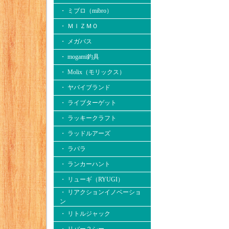
・ ミブロ（mibro）
・ ＭＩＺＭＯ
・ メガバス
・ mogami釣具
・ Molix（モリックス）
・ ヤバイブランド
・ ライブターゲット
・ ラッキークラフト
・ ラッドルアーズ
・ ラパラ
・ ランカーハント
・ リューギ（RYUGI）
・ リアクションイノベーショ
ン
・ リトルジャック