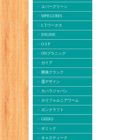
・ エバーグリーン
・ MPB LURES
・ L.T.ワークス
・ ENGINE
・ O.S.P
・ ONプラニング
・ ガイア
・ 開発クランク
・ 霞デザイン
・ カハラジャパン
・ カリフォルニアワーム
・ ガンクラフト
・ GEEKS
・ ギミック
・ キャスティーク