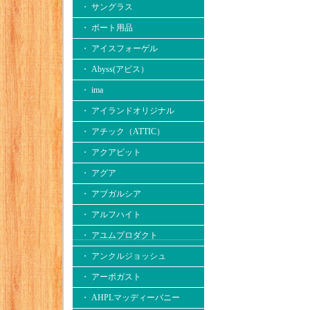
・ サングラス
・ ボート用品
・ アイスフォーゲル
・ Abyss(アビス）
・ ima
・ アイランドオリジナル
・ アチック（ATTIC）
・ アクアビット
・ アグア
・ アブガルシア
・ アルフハイト
・ アユムプロダクト
・ アンクルジョッシュ
・ アーボガスト
・ AHPLマッディーバニー