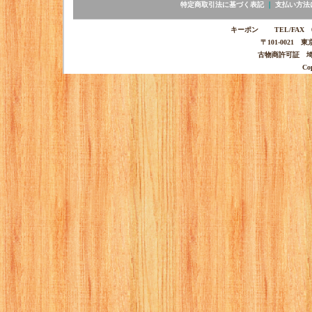
特定商取引法に基づく表記
｜
支払い方法
キーポン TEL/FAX 03-
〒101-0021 
古物商許可証 埼玉
Co