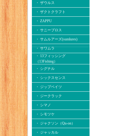
・ ザウルス
・ ザクトクラフト
・ ZAPPU
・ サニーブロス
・ サムルアーズ(sumlures)
・ サワムラ
・ 13フィッシング
（13Fishing）
・ シグナル
・ シックスセンス
・ ジップベイツ
・ ジークラック
・ シマノ
・ シモツケ
・ ジャクソン（Qu-on）
・ ジャッカル