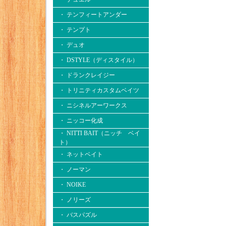
・ テンフィートアンダー
・ テンプト
・ デュオ
・ DSTYLE（ディスタイル）
・ ドランクレイジー
・ トリニティカスタムベイツ
・ ニシネルアーワークス
・ ニッコー化成
・ NITTI BAIT（ニッチ ベイ
ト）
・ ネットベイト
・ ノーマン
・ NOIKE
・ ノリーズ
・ バスパズル