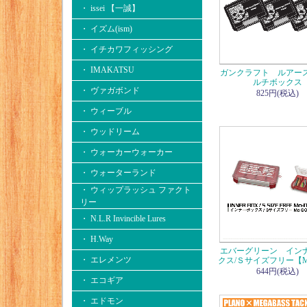
・ issei 【一誠】
・ イズム(ism)
・ イチカワフィッシング
・ IMAKATSU
ガンクラフト ルアー
ルチボックス
・ ヴァガボンド
825円(税込)
・ ウィーブル
・ ウッドリーム
・ ウォーカーウォーカー
・ ウォーターランド
・ ウィップラッシュ ファクト
リー
・ N.L.R Invincible Lures
・ H.Way
エバーグリーン イン
・ エレメンツ
クス/Ｓサイズフリー【M
644円(税込)
・ エコギア
・ エドモン