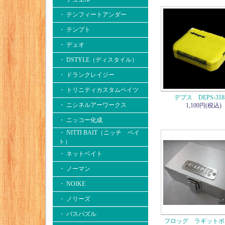
・ テンフィートアンダー
・ テンプト
・ デュオ
・ DSTYLE（ディスタイル）
・ ドランクレイジー
・ トリニティカスタムベイツ
デプス DEPS-318
・ ニシネルアーワークス
1,100円(税込)
・ ニッコー化成
・ NITTI BAIT（ニッチ ベイ
ト）
・ ネットベイト
・ ノーマン
・ NOIKE
・ ノリーズ
・ バスパズル
フロッグ ラギットボ