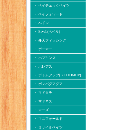
・ ペイチェックベイツ
・ ペイフォワード
・ へドン
・ BeveL(ベベル)
・ 弁天フィッシング
・ ボーマー
・ ホプキンス
・ ボレアス
・ ボトムアップ(BOTTOMUP)
・ ボンバダアグア
・ マドタチ
・ マドネス
・ マーズ
・ マニフォールド
・ ミサイルベイツ