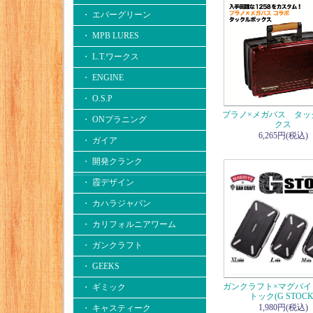
・ エバーグリーン
・ MPB LURES
・ L.T.ワークス
・ ENGINE
・ O.S.P
プラノ×メガバス タッ
・ ONプラニング
クス
6,265円(税込)
・ ガイア
・ 開発クランク
・ 霞デザイン
・ カハラジャパン
・ カリフォルニアワーム
・ ガンクラフト
・ GEEKS
ガンクラフト×マグバイ
・ ギミック
トック(G STOCK
1,980円(税込)
・ キャスティーク