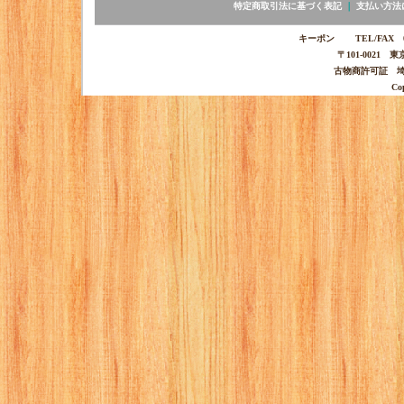
特定商取引法に基づく表記
｜
支払い方法
キーポン TEL/FAX 03-
〒101-0021 
古物商許可証 埼玉
Co