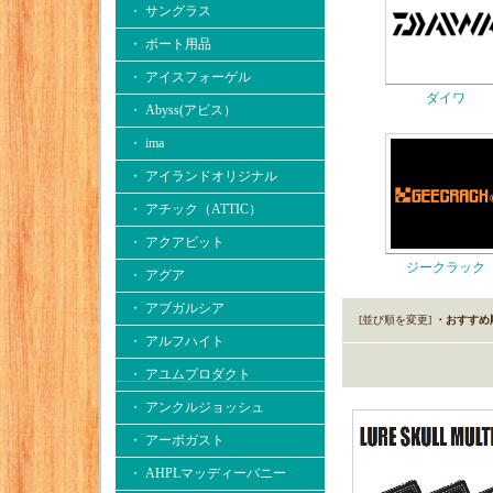
・ サングラス
・ ボート用品
・ アイスフォーゲル
ダイワ
・ Abyss(アビス）
・ ima
・ アイランドオリジナル
・ アチック（ATTIC）
・ アクアビット
ジークラック
・ アグア
・ アブガルシア
[並び順を変更]
・おすすめ
・ アルフハイト
・ アユムプロダクト
・ アンクルジョッシュ
・ アーボガスト
・ AHPLマッディーバニー