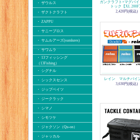
ガンクラフト×マグバイ
・ ザウルス
トック【XL 200
2,420円(税込)
・ ザクトクラフト
・ ZAPPU
・ サニーブロス
・ サムルアーズ(sumlures)
・ サワムラ
・ 13フィッシング
（13Fishing）
・ シグナル
レイン マルチバイ
・ シックスセンス
3,630円(税込)
・ ジップベイツ
・ ジークラック
・ シマノ
・ シモツケ
・ ジャクソン（Qu-on）
・ ジャッカル