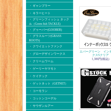
・ ギャンブラー
・ キラーヒート
・ グリーンフィッシュ タック
ル（Green fish TACKLE)
・ グゥーバー(GOOBER)
・ グラスルーツ(GRASS
ROOTS)
・ クワイエットファンク
エバーグリーン イン
・ グローデザインワークス
クスSクリア
1,386円(税込)
・ クリームワーム
・ ゲーリーヤマモト
・ ケイテック
・ ゲットネット（GETNET）
・ コーモラン
・ コットンコーデル
・ サウザンルアー