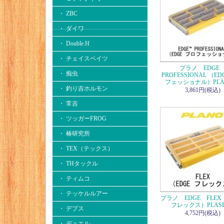
・ ZBC
・ ダイワ
・ Double.H
・ チェイスベイツ
プラノ EDG
・ 痴虫
PROFESSIONAL （ED
フェッショナル）PLAS
・ 釣り吉ホルモン
3,861円(税込)
・ 常吉
・ ツッガーFROG
・ 椿研究所
・ TEX（テックス）
・ THタックル
・ ティムコ
・ テッケルルアー
プラノ EDGE FLEX 
フレックス）PLASE
・ デプス
4,752円(税込)
・ デュエル