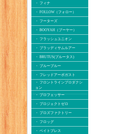
・ フィナ
・ FOLLOW（フォロー）
・ フーターズ
・ BOOYAH（ブーヤー）
・ フラッシュユニオン
・ ブラッディサムルアー
・ BRUTUS(ブルータス)
・ ブルーブルー
・ フレッドアーボガスト
・ フロントラインプロダクシ
ョン
・ プロフェッサー
・ プロジェクトゼロ
・ プロズファクトリー
・ フロッグ
・ ベイトブレス