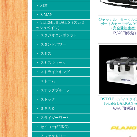
・ 邪道
・ Z-MAN
ジャッカル タックル
・ SKIRMISH BAITS（スカミ
ボート&カーモデル 
ッシュベイツ）
（完全受注生産
12,320円(税込)
・ スタジオコンポジット
・ スタンドパワー
・ スミス
・ スミスウィック
・ ストライクキング
・ ストーム
・ スナッグプルーフ
DSTYLE（ディス
・ ストック
Foldable BAKKAN ve
6,490円(税込)
・ ＳＰＲＯ
・ スライダーワーム
・ セイコー(SEIKO)
・ Ｚファクトリー