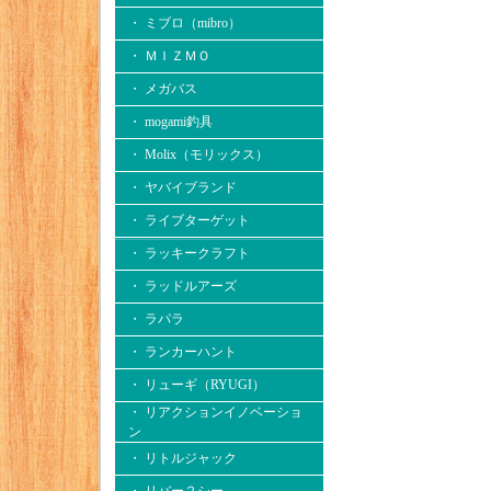
・ ミブロ（mibro）
・ ＭＩＺＭＯ
・ メガバス
・ mogami釣具
・ Molix（モリックス）
・ ヤバイブランド
・ ライブターゲット
・ ラッキークラフト
・ ラッドルアーズ
・ ラパラ
・ ランカーハント
・ リューギ（RYUGI）
・ リアクションイノベーショ
ン
・ リトルジャック