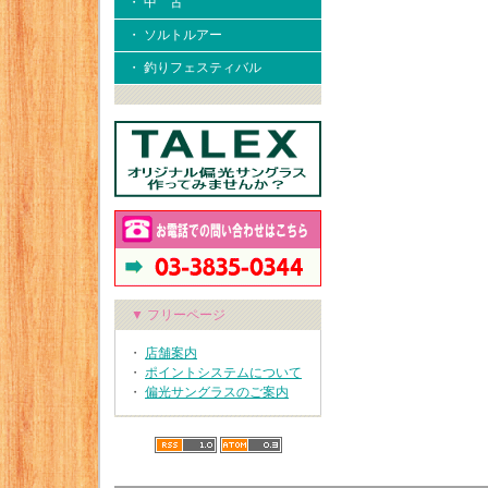
・ 中 古
・ ソルトルアー
・ 釣りフェスティバル
▼ フリーページ
・
店舗案内
・
ポイントシステムについて
・
偏光サングラスのご案内