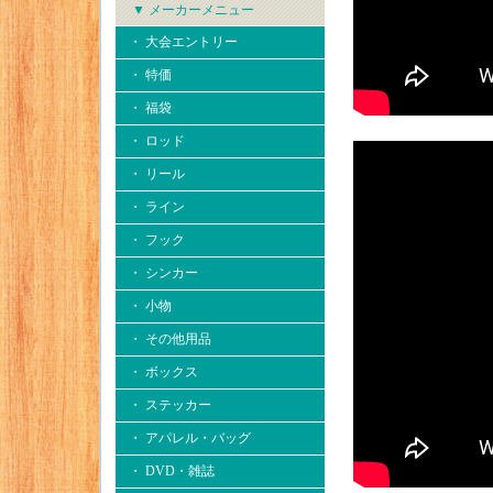
▼ メーカーメニュー
・ 大会エントリー
・ 特価
・ 福袋
・ ロッド
・ リール
・ ライン
・ フック
・ シンカー
・ 小物
・ その他用品
・ ボックス
・ ステッカー
・ アパレル・バッグ
・ DVD・雑誌