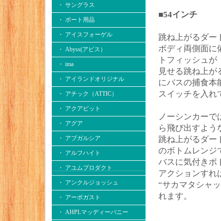
・ サングラス
■54インチ
・ ボート用品
・ アイスフォーゲル
跳ね上がるダー
ボディ両側面に
・ Abyss(アビス）
トフィッシュが
・ ima
見せる跳ね上が
・ アイランドオリジナル
にバスの捕食本
スイッチを入れ
・ アチック（ATTIC）
・ アクアビット
ノーシンカーで
・ アグア
ら飛び出すよう
・ アブガルシア
跳ね上がるダー
のボトムレンジ
・ アルフハイト
バスに気付きボ
・ アユムプロダクト
アクションすれ
・ アンクルジョッシュ
“サカマタシャ
れます。
・ アーボガスト
・ AHPLマッディーバニー