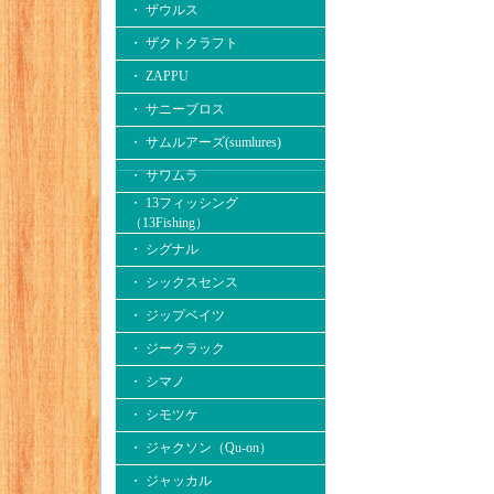
・ ザウルス
・ ザクトクラフト
・ ZAPPU
・ サニーブロス
・ サムルアーズ(sumlures)
・ サワムラ
・ 13フィッシング
（13Fishing）
・ シグナル
・ シックスセンス
・ ジップベイツ
・ ジークラック
・ シマノ
・ シモツケ
・ ジャクソン（Qu-on）
・ ジャッカル