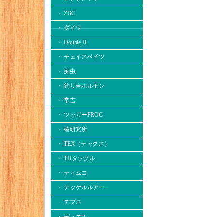
・ ZBC
・ ダイワ
・ Double.H
・ チェイスベイツ
・ 痴虫
・ 釣り吉ホルモン
・ 常吉
・ ツッガーFROG
・ 椿研究所
・ TEX（テックス）
・ THタックル
・ ティムコ
・ テッケルルアー
・ デプス
・ デュエル