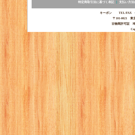
特定商取引法に基づく表記
｜
支払い方法
キーポン TEL/FAX 03-
〒101-0021 
古物商許可証 埼玉
Co