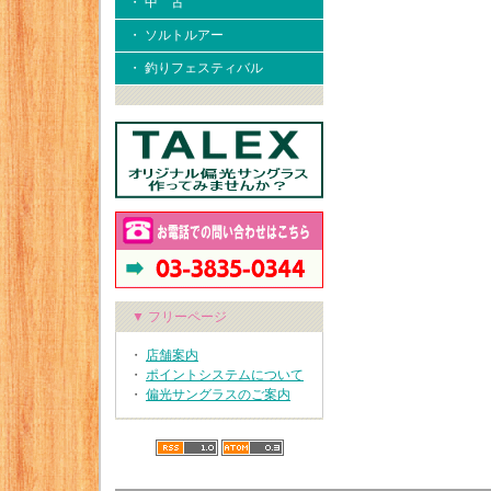
・ 中 古
・ ソルトルアー
・ 釣りフェスティバル
▼ フリーページ
・
店舗案内
・
ポイントシステムについて
・
偏光サングラスのご案内