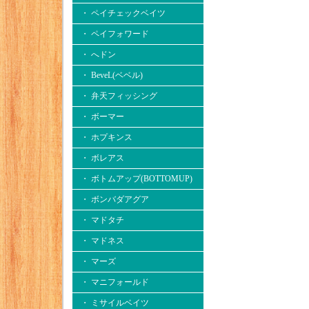
・ ペイチェックベイツ
・ ペイフォワード
・ へドン
・ BeveL(ベベル)
・ 弁天フィッシング
・ ボーマー
・ ホプキンス
・ ボレアス
・ ボトムアップ(BOTTOMUP)
・ ボンバダアグア
・ マドタチ
・ マドネス
・ マーズ
・ マニフォールド
・ ミサイルベイツ