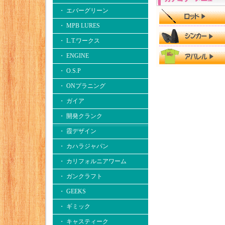
・ エバーグリーン
・ MPB LURES
・ L.T.ワークス
・ ENGINE
・ O.S.P
・ ONプラニング
・ ガイア
・ 開発クランク
・ 霞デザイン
・ カハラジャパン
・ カリフォルニアワーム
・ ガンクラフト
・ GEEKS
・ ギミック
・ キャスティーク