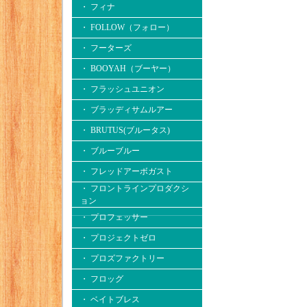
・ フィナ
・ FOLLOW（フォロー）
・ フーターズ
・ BOOYAH（ブーヤー）
・ フラッシュユニオン
・ ブラッディサムルアー
・ BRUTUS(ブルータス)
・ ブルーブルー
・ フレッドアーボガスト
・ フロントラインプロダクシ
ョン
・ プロフェッサー
・ プロジェクトゼロ
・ プロズファクトリー
・ フロッグ
・ ベイトブレス