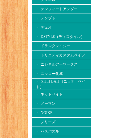
・ テンフィートアンダー
・ テンプト
・ デュオ
・ DSTYLE（ディスタイル）
・ ドランクレイジー
・ トリニティカスタムベイツ
・ ニシネルアーワークス
・ ニッコー化成
・ NITTI BAIT（ニッチ ベイ
ト）
・ ネットベイト
・ ノーマン
・ NOIKE
・ ノリーズ
・ バスパズル