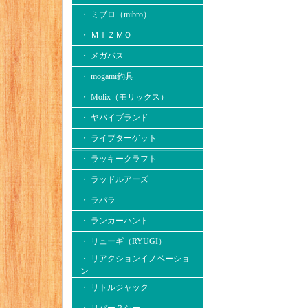
・ ミブロ（mibro）
・ ＭＩＺＭＯ
・ メガバス
・ mogami釣具
・ Molix（モリックス）
・ ヤバイブランド
・ ライブターゲット
・ ラッキークラフト
・ ラッドルアーズ
・ ラパラ
・ ランカーハント
・ リューギ（RYUGI）
・ リアクションイノベーショ
ン
・ リトルジャック