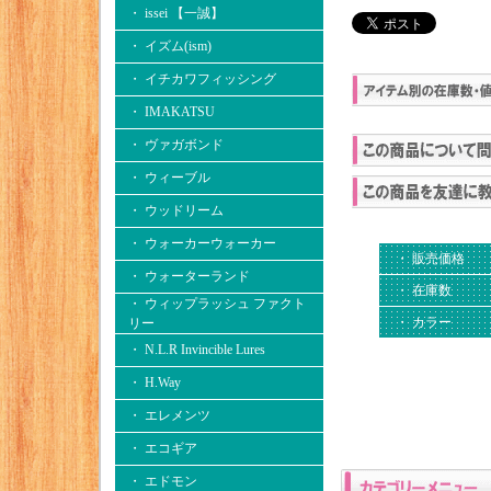
・ issei 【一誠】
・ イズム(ism)
・ イチカワフィッシング
・ IMAKATSU
・ ヴァガボンド
・ ウィーブル
・ ウッドリーム
・ ウォーカーウォーカー
・ 販売価格
・ ウォーターランド
・ 在庫数
・ ウィップラッシュ ファクト
・ カラー
リー
・ N.L.R Invincible Lures
・ H.Way
・ エレメンツ
・ エコギア
・ エドモン