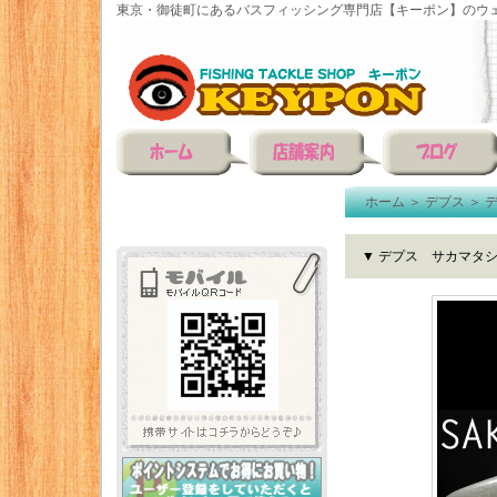
東京・御徒町にあるバスフィッシング専門店【キーポン】のウェ
ホーム
＞
デプス
＞
▼ デプス サカマタ