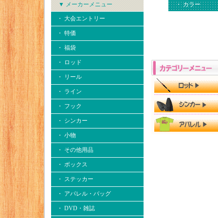
▼ メーカーメニュー
・ カラー
・ 大会エントリー
・ 特価
・ 福袋
・ ロッド
・ リール
・ ライン
・ フック
・ シンカー
・ 小物
・ その他用品
・ ボックス
・ ステッカー
・ アパレル・バッグ
・ DVD・雑誌