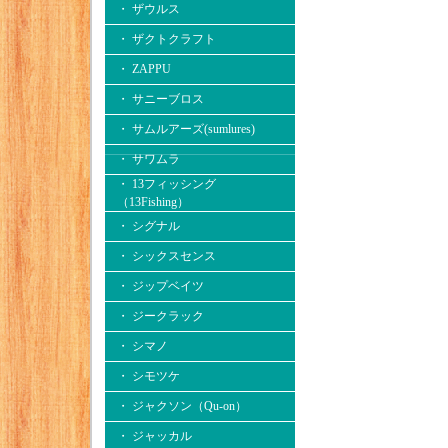
・ ザウルス
・ ザクトクラフト
・ ZAPPU
・ サニーブロス
・ サムルアーズ(sumlures)
・ サワムラ
・ 13フィッシング
（13Fishing）
・ シグナル
・ シックスセンス
・ ジップベイツ
・ ジークラック
・ シマノ
・ シモツケ
・ ジャクソン（Qu-on）
・ ジャッカル