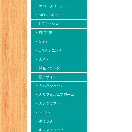
・ エバーグリーン
・ MPB LURES
・ L.T.ワークス
・ ENGINE
・ O.S.P
・ ONプラニング
・ ガイア
・ 開発クランク
・ 霞デザイン
・ カハラジャパン
・ カリフォルニアワーム
・ ガンクラフト
・ GEEKS
・ ギミック
・ キャスティーク