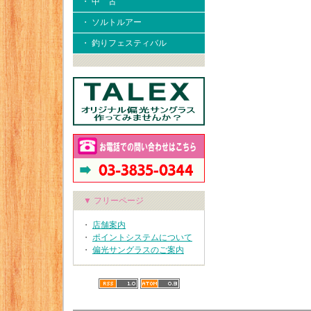
・ 中 古
・ ソルトルアー
・ 釣りフェスティバル
▼ フリーページ
・
店舗案内
・
ポイントシステムについて
・
偏光サングラスのご案内