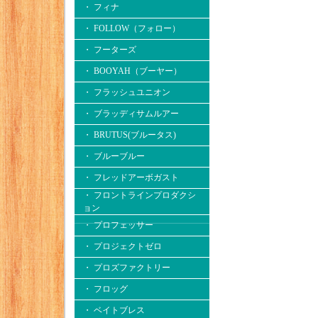
・ フィナ
・ FOLLOW（フォロー）
・ フーターズ
・ BOOYAH（ブーヤー）
・ フラッシュユニオン
・ ブラッディサムルアー
・ BRUTUS(ブルータス)
・ ブルーブルー
・ フレッドアーボガスト
・ フロントラインプロダクシ
ョン
・ プロフェッサー
・ プロジェクトゼロ
・ プロズファクトリー
・ フロッグ
・ ベイトブレス