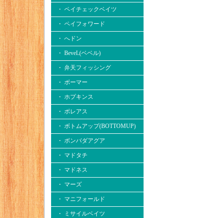
・ ペイチェックベイツ
・ ペイフォワード
・ へドン
・ BeveL(ベベル)
・ 弁天フィッシング
・ ボーマー
・ ホプキンス
・ ボレアス
・ ボトムアップ(BOTTOMUP)
・ ボンバダアグア
・ マドタチ
・ マドネス
・ マーズ
・ マニフォールド
・ ミサイルベイツ