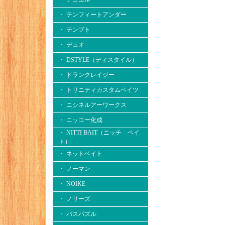
・ テンフィートアンダー
・ テンプト
・ デュオ
・ DSTYLE（ディスタイル）
・ ドランクレイジー
・ トリニティカスタムベイツ
・ ニシネルアーワークス
・ ニッコー化成
・ NITTI BAIT（ニッチ ベイ
ト）
・ ネットベイト
・ ノーマン
・ NOIKE
・ ノリーズ
・ バスパズル