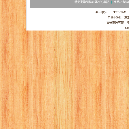
特定商取引法に基づく表記
｜
支払い方法
キーポン TEL/FAX 03-
〒101-0021 
古物商許可証 埼玉
Co