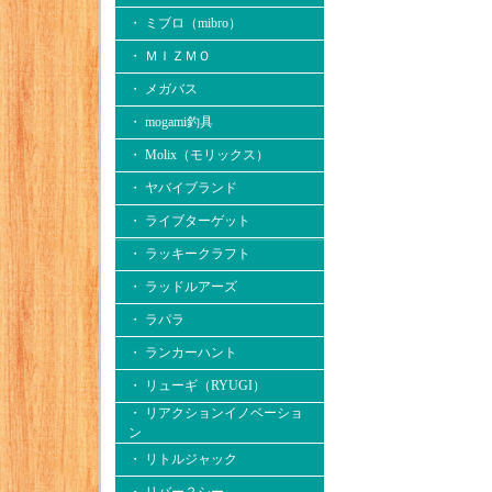
・ ミブロ（mibro）
・ ＭＩＺＭＯ
・ メガバス
・ mogami釣具
・ Molix（モリックス）
・ ヤバイブランド
・ ライブターゲット
・ ラッキークラフト
・ ラッドルアーズ
・ ラパラ
・ ランカーハント
・ リューギ（RYUGI）
・ リアクションイノベーショ
ン
・ リトルジャック