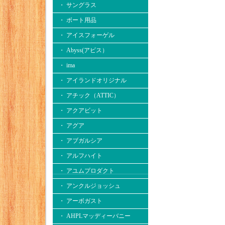
・ サングラス
・ ボート用品
・ アイスフォーゲル
・ Abyss(アビス）
・ ima
・ アイランドオリジナル
・ アチック（ATTIC）
・ アクアビット
・ アグア
・ アブガルシア
・ アルフハイト
・ アユムプロダクト
・ アンクルジョッシュ
・ アーボガスト
・ AHPLマッディーバニー