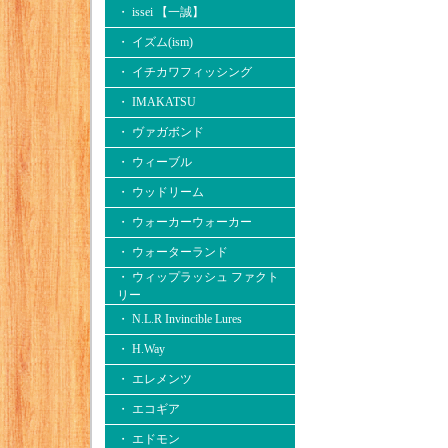
・ issei 【一誠】
・ イズム(ism)
・ イチカワフィッシング
・ IMAKATSU
・ ヴァガボンド
・ ウィーブル
・ ウッドリーム
・ ウォーカーウォーカー
・ ウォーターランド
・ ウィップラッシュ ファクト
リー
・ N.L.R Invincible Lures
・ H.Way
・ エレメンツ
・ エコギア
・ エドモン