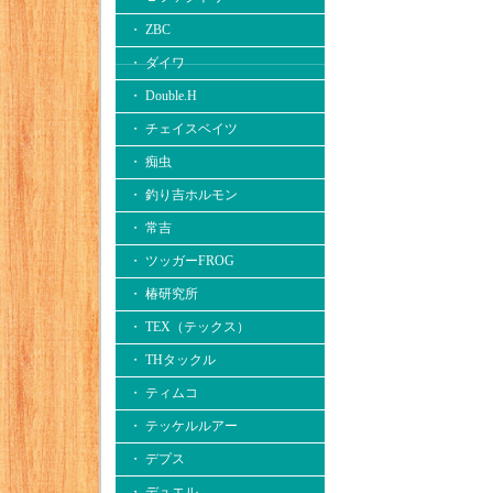
・ ZBC
・ ダイワ
・ Double.H
・ チェイスベイツ
・ 痴虫
・ 釣り吉ホルモン
・ 常吉
・ ツッガーFROG
・ 椿研究所
・ TEX（テックス）
・ THタックル
・ ティムコ
・ テッケルルアー
・ デプス
・ デュエル