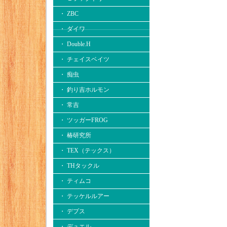
・ ZBC
・ ダイワ
・ Double.H
・ チェイスベイツ
・ 痴虫
・ 釣り吉ホルモン
・ 常吉
・ ツッガーFROG
・ 椿研究所
・ TEX（テックス）
・ THタックル
・ ティムコ
・ テッケルルアー
・ デプス
・ デュエル