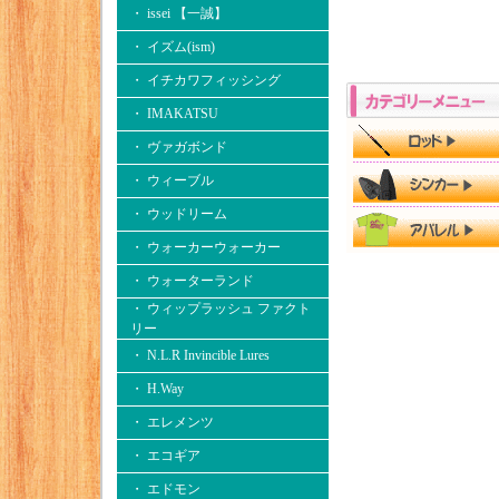
・ issei 【一誠】
・ イズム(ism)
・ イチカワフィッシング
・ IMAKATSU
・ ヴァガボンド
・ ウィーブル
・ ウッドリーム
・ ウォーカーウォーカー
・ ウォーターランド
・ ウィップラッシュ ファクト
リー
・ N.L.R Invincible Lures
・ H.Way
・ エレメンツ
・ エコギア
・ エドモン