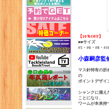
【10％OFF】
■■サイズ
#5・#6・#8・#1
小森嗣彦監
マス針特有の折
の
ポイントデザイ
シャンクに備え
ことになり、
ワームが本来持