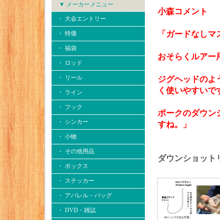
▼ メーカーメニュー
小森コメント
・ 大会エントリー
「ガードなしマ
・ 特価
・ 福袋
おそらくルアー
・ ロッド
・ リール
ジグヘッドのよ
く使いやすいで
・ ライン
・ フック
ポークのダウン
・ シンカー
すね。」
・ 小物
・ その他用品
ダウンショットリ
・ ボックス
・ ステッカー
・ アパレル・バッグ
・ DVD・雑誌