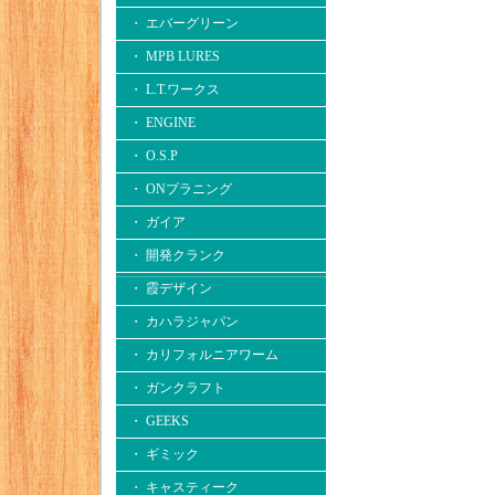
・ エバーグリーン
・ MPB LURES
・ L.T.ワークス
・ ENGINE
・ O.S.P
・ ONプラニング
・ ガイア
・ 開発クランク
・ 霞デザイン
・ カハラジャパン
・ カリフォルニアワーム
・ ガンクラフト
・ GEEKS
・ ギミック
・ キャスティーク