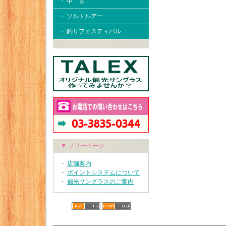
・ 中 古
・ ソルトルアー
・ 釣りフェスティバル
▼ フリーページ
・
店舗案内
・
ポイントシステムについて
・
偏光サングラスのご案内