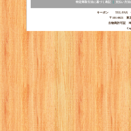
特定商取引法に基づく表記
｜
支払い方法
キーポン TEL/FAX 03-
〒101-0021 
古物商許可証 埼玉
Co