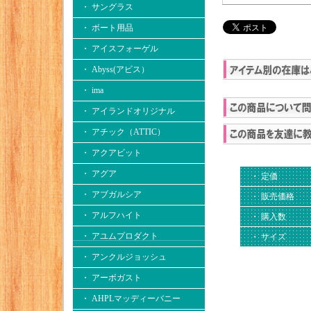
・ サングラス
・ ボート用品
・ アイスフォーゲル
・ Abyss(アビス）
・ ima
・ アイランドオリジナル
・ アチック（ATTIC）
・ アクアビット
・ アグア
・ 定価
・ アブガルシア
・ 販売価格
・ アルフハイト
・ 購入数
・ アユムプロダクト
・ サイズ
・ アンクルジョッシュ
・ アーボガスト
・ AHPLマッディーバニー