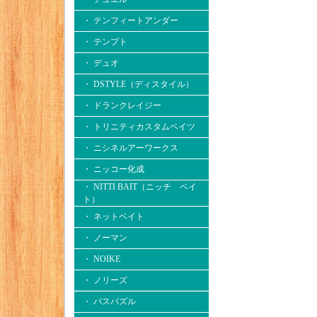
・ テンフィートアンダー
・ テンプト
・ デュオ
・ DSTYLE（ディスタイル）
・ ドランクレイジー
・ トリニティカスタムベイツ
・ ニシネルアーワークス
・ ニッコー化成
・ NITTI BAIT（ニッチ ベイ
ト）
・ ネットベイト
・ ノーマン
・ NOIKE
・ ノリーズ
・ バスパズル