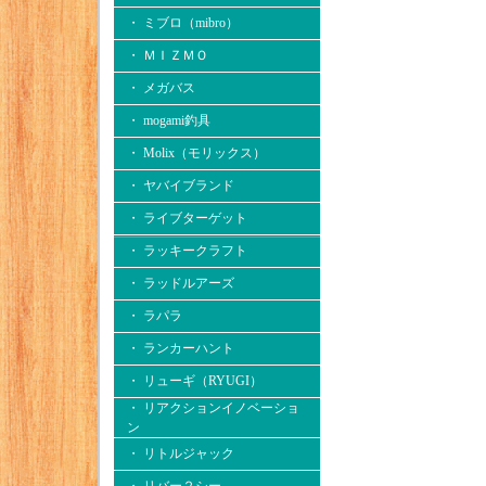
・ ミブロ（mibro）
・ ＭＩＺＭＯ
・ メガバス
・ mogami釣具
・ Molix（モリックス）
・ ヤバイブランド
・ ライブターゲット
・ ラッキークラフト
・ ラッドルアーズ
・ ラパラ
・ ランカーハント
・ リューギ（RYUGI）
・ リアクションイノベーショ
ン
・ リトルジャック