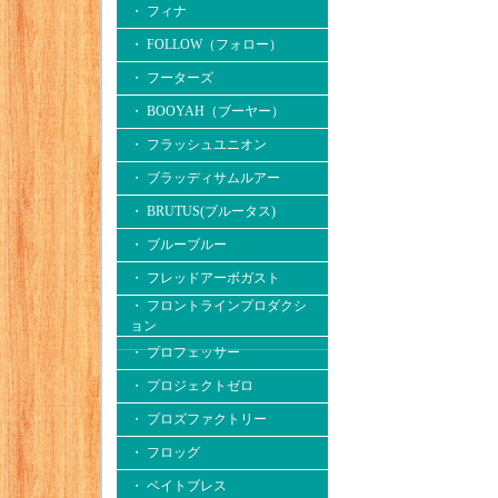
・ フィナ
・ FOLLOW（フォロー）
・ フーターズ
・ BOOYAH（ブーヤー）
・ フラッシュユニオン
・ ブラッディサムルアー
・ BRUTUS(ブルータス)
・ ブルーブルー
・ フレッドアーボガスト
・ フロントラインプロダクシ
ョン
・ プロフェッサー
・ プロジェクトゼロ
・ プロズファクトリー
・ フロッグ
・ ベイトブレス