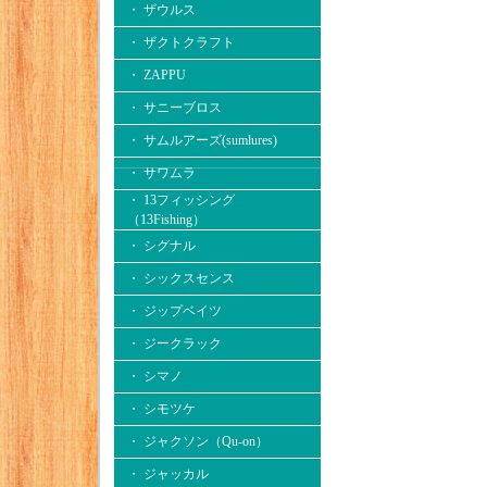
・ ザウルス
・ ザクトクラフト
・ ZAPPU
・ サニーブロス
・ サムルアーズ(sumlures)
・ サワムラ
・ 13フィッシング
（13Fishing）
・ シグナル
・ シックスセンス
・ ジップベイツ
・ ジークラック
・ シマノ
・ シモツケ
・ ジャクソン（Qu-on）
・ ジャッカル