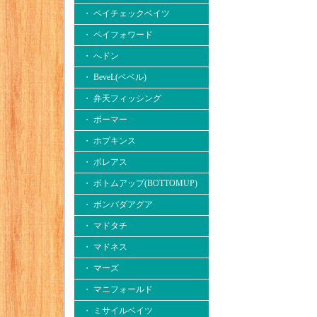
・ ペイチェックベイツ
・ ペイフォワード
・ へドン
・ BeveL(ベベル)
・ 弁天フィッシング
・ ボーマー
・ ホプキンス
・ ボレアス
・ ボトムアップ(BOTTOMUP)
・ ボンバダアグア
・ マドタチ
・ マドネス
・ マーズ
・ マニフォールド
・ ミサイルベイツ