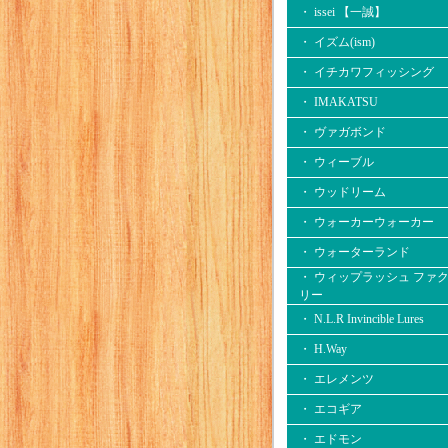
・ issei 【一誠】
・ イズム(ism)
・ イチカワフィッシング
・ IMAKATSU
・ ヴァガボンド
・ ウィーブル
・ ウッドリーム
・ ウォーカーウォーカー
・ ウォーターランド
・ ウィップラッシュ ファ
リー
・ N.L.R Invincible Lures
・ H.Way
・ エレメンツ
・ エコギア
・ エドモン