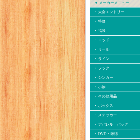
▼ メーカーメニュー
・ 大会エントリー
・ 特価
・ 福袋
・ ロッド
・ リール
・ ライン
・ フック
・ シンカー
・ 小物
・ その他用品
・ ボックス
・ ステッカー
・ アパレル・バッグ
・ DVD・雑誌