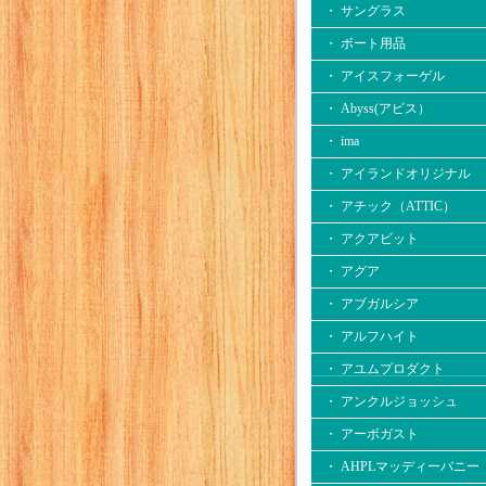
・ サングラス
・ ボート用品
・ アイスフォーゲル
・ Abyss(アビス）
・ ima
・ アイランドオリジナル
・ アチック（ATTIC）
・ アクアビット
・ アグア
・ アブガルシア
・ アルフハイト
・ アユムプロダクト
・ アンクルジョッシュ
・ アーボガスト
・ AHPLマッディーバニー