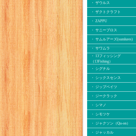
・ ザウルス
・ ザクトクラフト
・ ZAPPU
・ サニーブロス
・ サムルアーズ(sumlures)
・ サワムラ
・ 13フィッシング
（13Fishing）
・ シグナル
・ シックスセンス
・ ジップベイツ
・ ジークラック
・ シマノ
・ シモツケ
・ ジャクソン（Qu-on）
・ ジャッカル