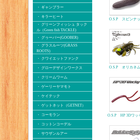
・ ギャンブラー
・ キラーヒート
O.S.P スピンナ
・ グリーンフィッシュ タック
ル（Green fish TACKLE)
・ グゥーバー(GOOBER)
・ グラスルーツ(GRASS
ROOTS)
・ クワイエットファンク
O.S.P オリカネ
・ グローデザインワークス
・ クリームワーム
・ ゲーリーヤマモト
・ ケイテック
・ ゲットネット（GETNET）
・ コーモラン
O.S.P HP 3Dワ
・ コットンコーデル
・ サウザンルアー