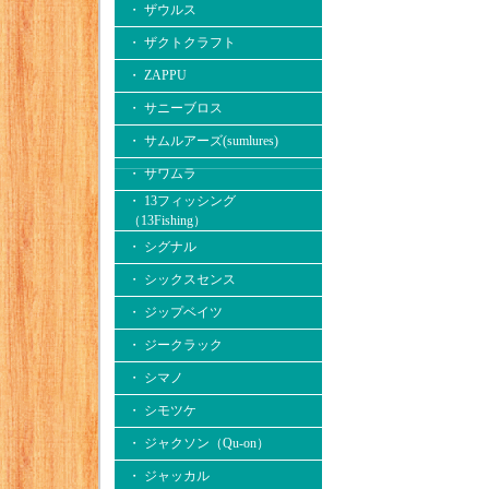
・ ザウルス
・ ザクトクラフト
・ ZAPPU
・ サニーブロス
・ サムルアーズ(sumlures)
・ サワムラ
・ 13フィッシング
（13Fishing）
・ シグナル
・ シックスセンス
・ ジップベイツ
・ ジークラック
・ シマノ
・ シモツケ
・ ジャクソン（Qu-on）
・ ジャッカル