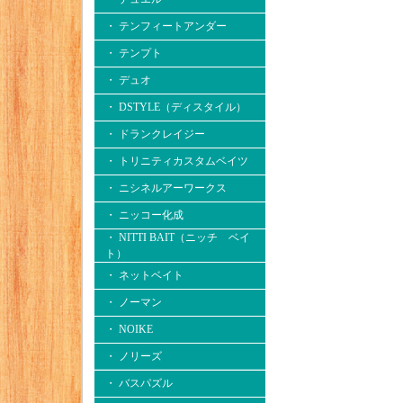
・ テンフィートアンダー
・ テンプト
・ デュオ
・ DSTYLE（ディスタイル）
・ ドランクレイジー
・ トリニティカスタムベイツ
・ ニシネルアーワークス
・ ニッコー化成
・ NITTI BAIT（ニッチ ベイ
ト）
・ ネットベイト
・ ノーマン
・ NOIKE
・ ノリーズ
・ バスパズル