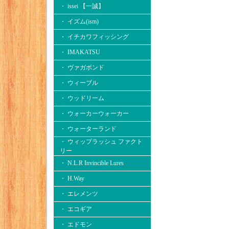
・ issei 【一誠】
・ イズム(ism)
・ イチカワフィッシング
・ IMAKATSU
・ ヴァガボンド
・ ウィーブル
・ ウッドリーム
・ ウォーカーウォーカー
・ ウォーターランド
・ ウィップラッシュ ファクト
リー
・ N.L.R Invincible Lures
・ H.Way
・ エレメンツ
・ エコギア
・ エドモン