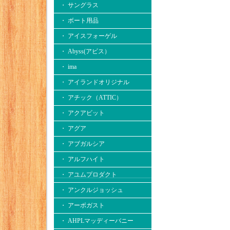
・ サングラス
・ ボート用品
・ アイスフォーゲル
・ Abyss(アビス）
・ ima
・ アイランドオリジナル
・ アチック（ATTIC）
・ アクアビット
・ アグア
・ アブガルシア
・ アルフハイト
・ アユムプロダクト
・ アンクルジョッシュ
・ アーボガスト
・ AHPLマッディーバニー