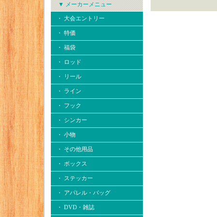
▼ メーカーメニュー
・ 大会エントリー
・ 特価
・ 福袋
・ ロッド
・ リール
・ ライン
・ フック
・ シンカー
・ 小物
・ その他用品
・ ボックス
・ ステッカー
・ アパレル・バッグ
・ DVD・雑誌