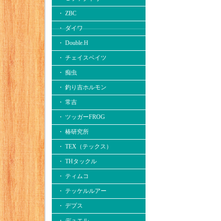
・ ZBC
・ ダイワ
・ Double.H
・ チェイスベイツ
・ 痴虫
・ 釣り吉ホルモン
・ 常吉
・ ツッガーFROG
・ 椿研究所
・ TEX（テックス）
・ THタックル
・ ティムコ
・ テッケルルアー
・ デプス
・ デュエル