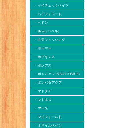
・ ペイチェックベイツ
・ ペイフォワード
・ へドン
・ BeveL(ベベル)
・ 弁天フィッシング
・ ボーマー
・ ホプキンス
・ ボレアス
・ ボトムアップ(BOTTOMUP)
・ ボンバダアグア
・ マドタチ
・ マドネス
・ マーズ
・ マニフォールド
・ ミサイルベイツ