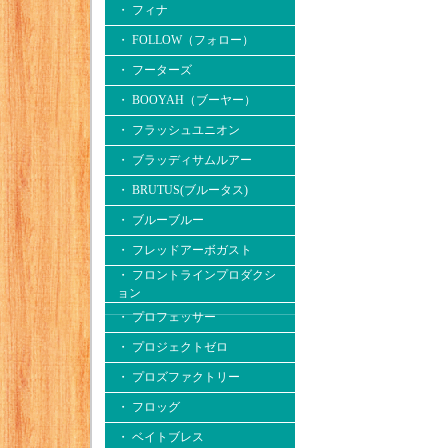
・ フィナ
・ FOLLOW（フォロー）
・ フーターズ
・ BOOYAH（ブーヤー）
・ フラッシュユニオン
・ ブラッディサムルアー
・ BRUTUS(ブルータス)
・ ブルーブルー
・ フレッドアーボガスト
・ フロントラインプロダクシ
ョン
・ プロフェッサー
・ プロジェクトゼロ
・ プロズファクトリー
・ フロッグ
・ ベイトブレス