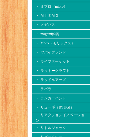
・ ミブロ（mibro）
・ ＭＩＺＭＯ
・ メガバス
・ mogami釣具
・ Molix（モリックス）
・ ヤバイブランド
・ ライブターゲット
・ ラッキークラフト
・ ラッドルアーズ
・ ラパラ
・ ランカーハント
・ リューギ（RYUGI）
・ リアクションイノベーショ
ン
・ リトルジャック