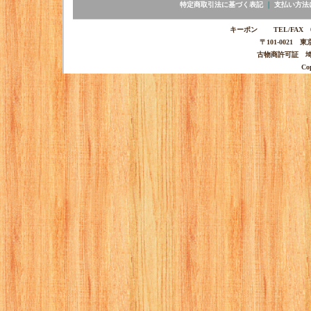
特定商取引法に基づく表記
｜
支払い方法
キーポン TEL/FAX 03-
〒101-0021 
古物商許可証 埼玉
Co