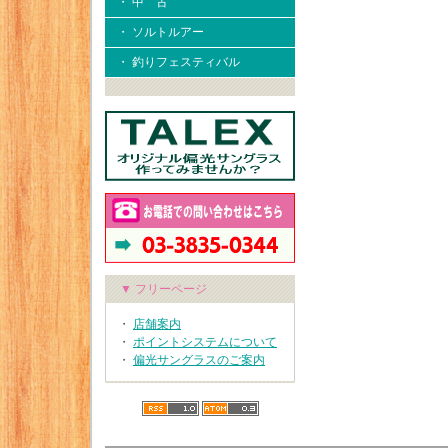
・ 中 古
・ ソルトルアー
・ 釣りフェスティバル
▼ フリーページ
・
店舗案内
・
ポイントシステムについて
・
偏光サングラスのご案内