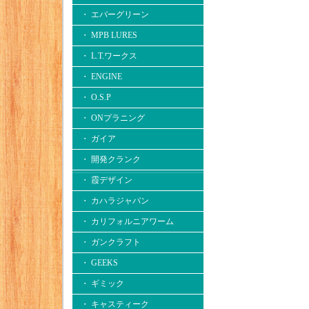
・ エバーグリーン
・ MPB LURES
・ L.T.ワークス
・ ENGINE
・ O.S.P
・ ONプラニング
・ ガイア
・ 開発クランク
・ 霞デザイン
・ カハラジャパン
・ カリフォルニアワーム
・ ガンクラフト
・ GEEKS
・ ギミック
・ キャスティーク