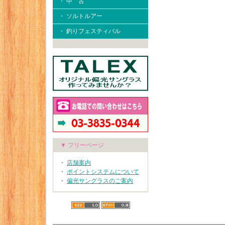
・ 中 古
・ ソルトルアー
・ 釣りフェスティバル
▼ フリーページ
・
店舗案内
・
ポイントシステムについて
・
偏光サングラスのご案内