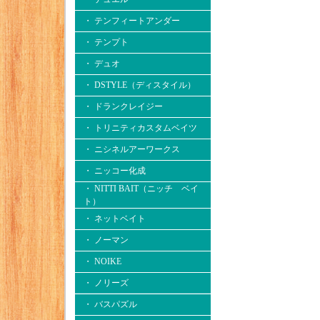
・ テンフィートアンダー
・ テンプト
・ デュオ
・ DSTYLE（ディスタイル）
・ ドランクレイジー
・ トリニティカスタムベイツ
・ ニシネルアーワークス
・ ニッコー化成
・ NITTI BAIT（ニッチ ベイ
ト）
・ ネットベイト
・ ノーマン
・ NOIKE
・ ノリーズ
・ バスパズル