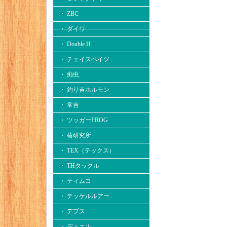
・ ZBC
・ ダイワ
・ Double.H
・ チェイスベイツ
・ 痴虫
・ 釣り吉ホルモン
・ 常吉
・ ツッガーFROG
・ 椿研究所
・ TEX（テックス）
・ THタックル
・ ティムコ
・ テッケルルアー
・ デプス
・ デュエル