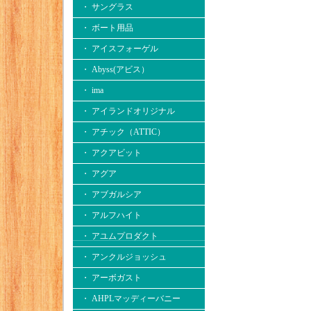
・ サングラス
・ ボート用品
・ アイスフォーゲル
・ Abyss(アビス）
・ ima
・ アイランドオリジナル
・ アチック（ATTIC）
・ アクアビット
・ アグア
・ アブガルシア
・ アルフハイト
・ アユムプロダクト
・ アンクルジョッシュ
・ アーボガスト
・ AHPLマッディーバニー