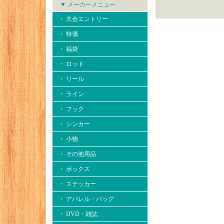
▼ メーカーメニュー
・ 大会エントリー
・ 特価
・ 福袋
・ ロッド
・ リール
・ ライン
・ フック
・ シンカー
・ 小物
・ その他用品
・ ボックス
・ ステッカー
・ アパレル・バッグ
・ DVD・雑誌