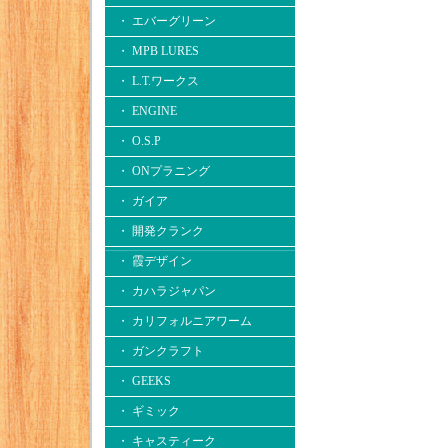
・ エバーグリーン
・ MPB LURES
・ L.T.ワークス
・ ENGINE
・ O.S.P
・ ONプラニング
・ ガイア
・ 開発クランク
・ 霞デザイン
・ カハラジャパン
・ カリフォルニアワーム
・ ガンクラフト
・ GEEKS
・ ギミック
・ キャスティーク