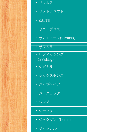
・ ザウルス
・ ザクトクラフト
・ ZAPPU
・ サニーブロス
・ サムルアーズ(sumlures)
・ サワムラ
・ 13フィッシング
（13Fishing）
・ シグナル
・ シックスセンス
・ ジップベイツ
・ ジークラック
・ シマノ
・ シモツケ
・ ジャクソン（Qu-on）
・ ジャッカル