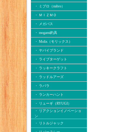
・ ミブロ（mibro）
・ ＭＩＺＭＯ
・ メガバス
・ mogami釣具
・ Molix（モリックス）
・ ヤバイブランド
・ ライブターゲット
・ ラッキークラフト
・ ラッドルアーズ
・ ラパラ
・ ランカーハント
・ リューギ（RYUGI）
・ リアクションイノベーショ
ン
・ リトルジャック