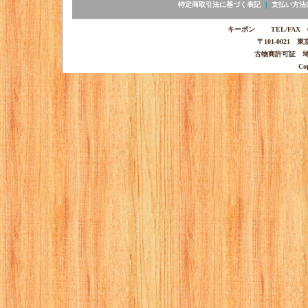
特定商取引法に基づく表記
｜
支払い方法
キーポン TEL/FAX 03-
〒101-0021 
古物商許可証 埼玉
Co