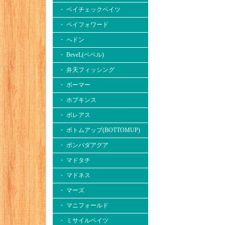
・ ペイチェックベイツ
・ ペイフォワード
・ へドン
・ BeveL(ベベル)
・ 弁天フィッシング
・ ボーマー
・ ホプキンス
・ ボレアス
・ ボトムアップ(BOTTOMUP)
・ ボンバダアグア
・ マドタチ
・ マドネス
・ マーズ
・ マニフォールド
・ ミサイルベイツ