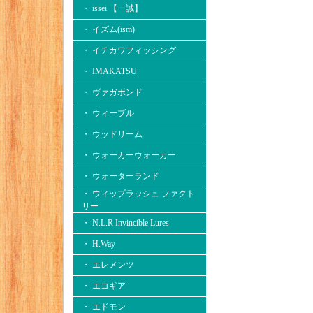
・ issei 【一誠】
・ イズム(ism)
・ イチカワフィッシング
・ IMAKATSU
・ ヴァガボンド
・ ウィーブル
・ ウッドリーム
・ ウォーカーウォーカー
・ ウォーターランド
・ ウィップラッシュ ファクト
リー
・ N.L.R Invincible Lures
・ H.Way
・ エレメンツ
・ エコギア
・ エドモン