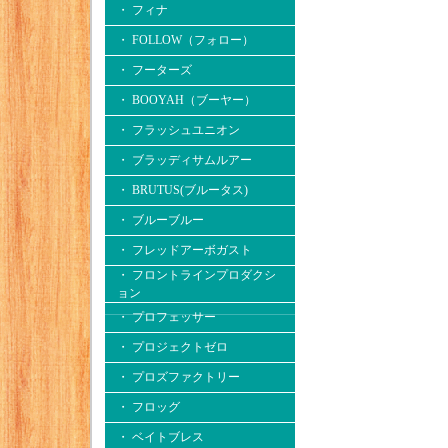
・ フィナ
・ FOLLOW（フォロー）
・ フーターズ
・ BOOYAH（ブーヤー）
・ フラッシュユニオン
・ ブラッディサムルアー
・ BRUTUS(ブルータス)
・ ブルーブルー
・ フレッドアーボガスト
・ フロントラインプロダクシ
ョン
・ プロフェッサー
・ プロジェクトゼロ
・ プロズファクトリー
・ フロッグ
・ ベイトブレス