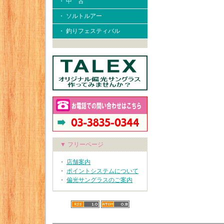
・ 中 古
・ ソルトルアー
・ 釣りフェスティバル
▼ フリーページ
・
店舗案内
・
ポイントシステムについて
・
偏光サングラスのご案内