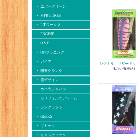
・ エバーグリーン
・ MPB LURES
・ L.T.ワークス
・ ENGINE
・ O.S.P
・ ONプラニング
・ ガイア
シグナル リザードク
4,730円(税込)
・ 開発クランク
・ 霞デザイン
・ カハラジャパン
・ カリフォルニアワーム
・ ガンクラフト
・ GEEKS
・ ギミック
・ キャスティーク