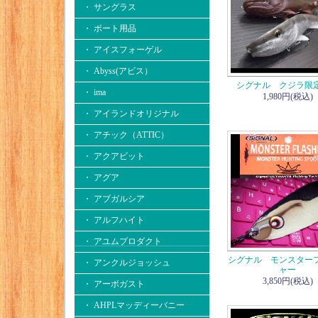
・ サングラス
・ ボート用品
・ アイスフォーゲル
・ Abyss(アビス）
シグナル クジラ限定
・ ima
1,980円(税込)
・ アイランドオリジナル
・ アチック（ATTIC）
・ アクアビット
・ アグア
・ アブガルシア
・ アルフハイト
・ アユムプロダクト
シグナル モンスター
・ アンクルジョッシュ
ャー
3,850円(税込)
・ アーボガスト
・ AHPLマッディーバニー