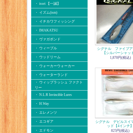
・ issei 【一誠】
・ イズム(ism)
・ イチカワフィッシング
・ IMAKATSU
・ ヴァガボンド
・ ウィーブル
シグナル ファイブア
【シルバーシャッ
・ ウッドリーム
1,870円(税込)
・ ウォーカーウォーカー
・ ウォーターランド
・ ウィップラッシュ ファクト
リー
・ N.L.R Invincible Lures
・ H.Way
・ エレメンツ
・ エコギア
シグナル デビルスイ
ッド【4インチ
・ エドモン
825円(税込)