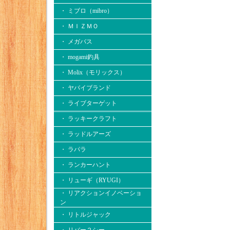
・ ミブロ（mibro）
・ ＭＩＺＭＯ
・ メガバス
・ mogami釣具
・ Molix（モリックス）
・ ヤバイブランド
・ ライブターゲット
・ ラッキークラフト
・ ラッドルアーズ
・ ラパラ
・ ランカーハント
・ リューギ（RYUGI）
・ リアクションイノベーショ
ン
・ リトルジャック