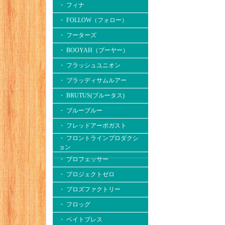
・ フィナ
・ FOLLOW（フォロー）
・ フーターズ
・ BOOYAH（ブーヤー）
・ フラッシュユニオン
・ ブラッディサムルアー
・ BRUTUS(ブルータス)
・ ブルーブルー
・ フレッドアーボガスト
・ フロントラインプロダクシ
ョン
・ プロフェッサー
・ プロジェクトゼロ
・ プロズファクトリー
・ フロッグ
・ ベイトブレス