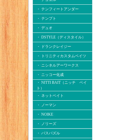
・ テンフィートアンダー
・ テンプト
・ デュオ
・ DSTYLE（ディスタイル）
・ ドランクレイジー
・ トリニティカスタムベイツ
・ ニシネルアーワークス
・ ニッコー化成
・ NITTI BAIT（ニッチ ベイ
ト）
・ ネットベイト
・ ノーマン
・ NOIKE
・ ノリーズ
・ バスパズル