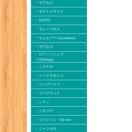
・ ザウルス
・ ザクトクラフト
・ ZAPPU
・ サニーブロス
・ サムルアーズ(sumlures)
・ サワムラ
・ 13フィッシング
（13Fishing）
・ シグナル
・ シックスセンス
・ ジップベイツ
・ ジークラック
・ シマノ
・ シモツケ
・ ジャクソン（Qu-on）
・ ジャッカル