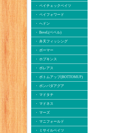
・ ペイチェックベイツ
・ ペイフォワード
・ へドン
・ BeveL(ベベル)
・ 弁天フィッシング
・ ボーマー
・ ホプキンス
・ ボレアス
・ ボトムアップ(BOTTOMUP)
・ ボンバダアグア
・ マドタチ
・ マドネス
・ マーズ
・ マニフォールド
・ ミサイルベイツ