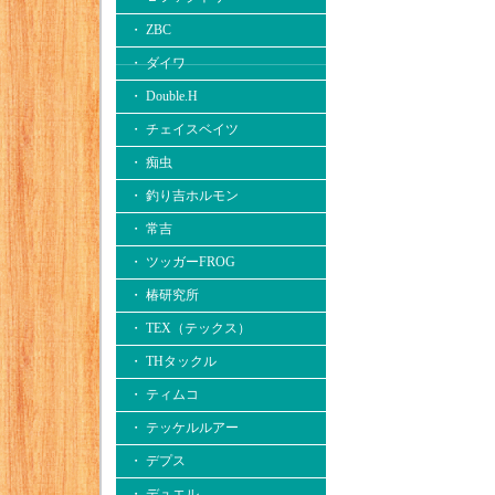
・ ZBC
・ ダイワ
・ Double.H
・ チェイスベイツ
・ 痴虫
・ 釣り吉ホルモン
・ 常吉
・ ツッガーFROG
・ 椿研究所
・ TEX（テックス）
・ THタックル
・ ティムコ
・ テッケルルアー
・ デプス
・ デュエル