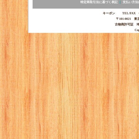
特定商取引法に基づく表記
｜
支払い方法
キーポン TEL/FAX 03-
〒101-0021 
古物商許可証 埼玉
Co