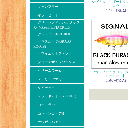
シグナル リザードク
ロウ
・ ギャンブラー
4,730円(税込)
・ キラーヒート
・ グリーンフィッシュ タック
ル（Green fish TACKLE)
・ グゥーバー(GOOBER)
・ グラスルーツ(GRASS
ROOTS)
・ クワイエットファンク
・ グローデザインワークス
・ クリームワーム
ブラックデュラゴン【
ローモデル】
・ ゲーリーヤマモト
5,500円(税込)
・ ケイテック
・ ゲットネット（GETNET）
・ コーモラン
・ コットンコーデル
・ サウザンルアー