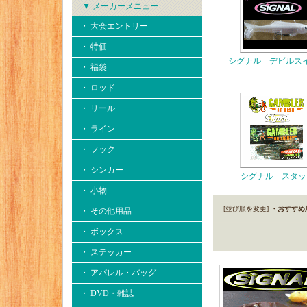
▼ メーカーメニュー
・ 大会エントリー
・ 特価
シグナル デビルス
・ 福袋
・ ロッド
・ リール
・ ライン
・ フック
・ シンカー
シグナル スタッ
・ 小物
[並び順を変更]
・おすすめ
・ その他用品
・ ボックス
・ ステッカー
・ アパレル・バッグ
・ DVD・雑誌