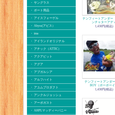
・ サングラス
・ ボート用品
・ アイスフォーゲル
テンフィートアンダー
ンチャターアデ
・ Abyss(アビス）
1,430円(税込)
・ ima
・ アイランドオリジナル
・ アチック（ATTIC）
・ アクアビット
・ アグア
・ アブガルシア
・ アルフハイト
テンフィートアンダー
BOY（ポーボー
・ アユムプロダクト
1,430円(税込)
・ アンクルジョッシュ
・ アーボガスト
・ AHPLマッディーバニー