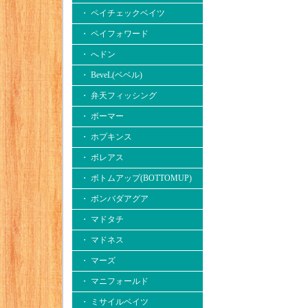
・ ペイチェックベイツ
・ ペイフォワード
・ へドン
・ BeveL(ベベル)
・ 弁天フィッシング
・ ボーマー
・ ホプキンス
・ ボレアス
・ ボトムアップ(BOTTOMUP)
・ ボンバダアグア
・ マドタチ
・ マドネス
・ マーズ
・ マニフォールド
・ ミサイルベイツ