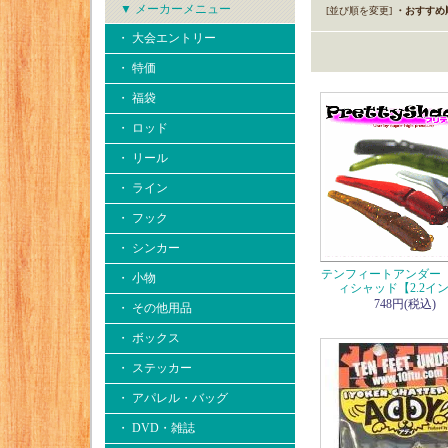
▼ メーカーメニュー
[並び順を変更]
・おすすめ
・ 大会エントリー
・ 特価
・ 福袋
・ ロッド
・ リール
・ ライン
・ フック
・ シンカー
テンフィートアンダー
・ 小物
ィシャッド【2.2イ
748円(税込)
・ その他用品
・ ボックス
・ ステッカー
・ アパレル・バッグ
・ DVD・雑誌