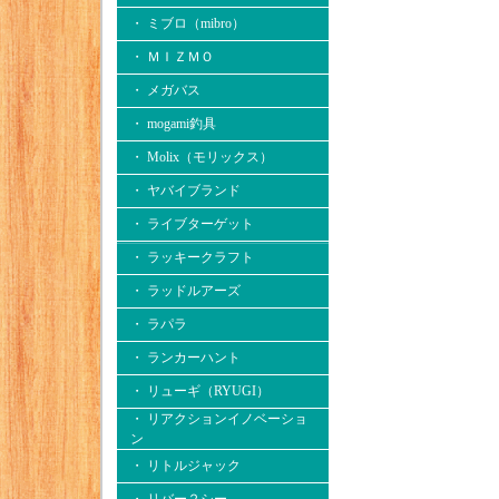
・ ミブロ（mibro）
・ ＭＩＺＭＯ
・ メガバス
・ mogami釣具
・ Molix（モリックス）
・ ヤバイブランド
・ ライブターゲット
・ ラッキークラフト
・ ラッドルアーズ
・ ラパラ
・ ランカーハント
・ リューギ（RYUGI）
・ リアクションイノベーショ
ン
・ リトルジャック