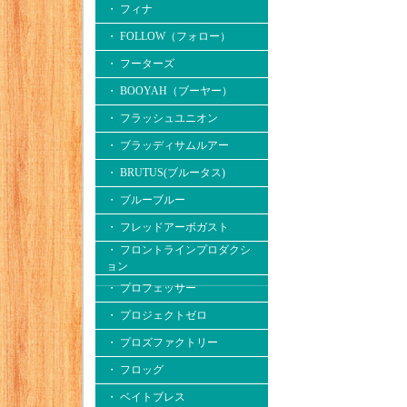
・ フィナ
・ FOLLOW（フォロー）
・ フーターズ
・ BOOYAH（ブーヤー）
・ フラッシュユニオン
・ ブラッディサムルアー
・ BRUTUS(ブルータス)
・ ブルーブルー
・ フレッドアーボガスト
・ フロントラインプロダクシ
ョン
・ プロフェッサー
・ プロジェクトゼロ
・ プロズファクトリー
・ フロッグ
・ ベイトブレス