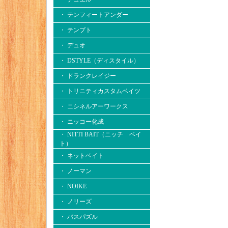
・ テンフィートアンダー
・ テンプト
・ デュオ
・ DSTYLE（ディスタイル）
・ ドランクレイジー
・ トリニティカスタムベイツ
・ ニシネルアーワークス
・ ニッコー化成
・ NITTI BAIT（ニッチ ベイ
ト）
・ ネットベイト
・ ノーマン
・ NOIKE
・ ノリーズ
・ バスパズル