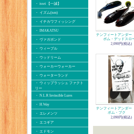
・ issei 【一誠】
・ イズム(ism)
・ イチカワフィッシング
・ IMAKATSU
テンフィートアンダー
ボム・デッドスロ
・ ヴァガボンド
2,090円(税込)
・ ウィーブル
・ ウッドリーム
・ ウォーカーウォーカー
・ ウォーターランド
・ ウィップラッシュ ファクト
リー
・ N.L.R Invincible Lures
・ H.Way
テンフィートアンダー
ボム・プク
・ エレメンツ
2,090円(税込)
・ エコギア
・ エドモン