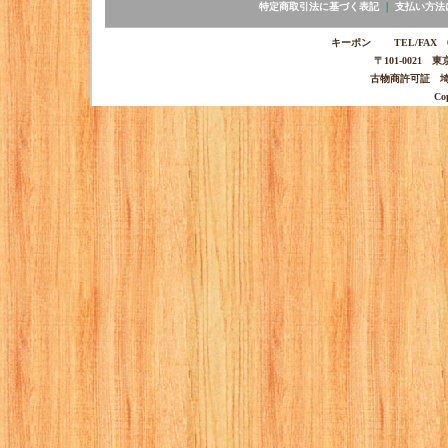
特定商取引法に基づく表記
｜
支払い方法
キーポン TEL/FAX 03-
〒101-0021 
古物商許可証 埼玉
Co