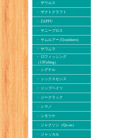
・ ザウルス
・ ザクトクラフト
・ ZAPPU
・ サニーブロス
・ サムルアーズ(sumlures)
・ サワムラ
・ 13フィッシング
（13Fishing）
・ シグナル
・ シックスセンス
・ ジップベイツ
・ ジークラック
・ シマノ
・ シモツケ
・ ジャクソン（Qu-on）
・ ジャッカル