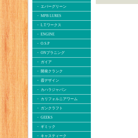
・ エバーグリーン
・ MPB LURES
・ L.T.ワークス
・ ENGINE
・ O.S.P
・ ONプラニング
・ ガイア
・ 開発クランク
・ 霞デザイン
・ カハラジャパン
・ カリフォルニアワーム
・ ガンクラフト
・ GEEKS
・ ギミック
・ キャスティーク