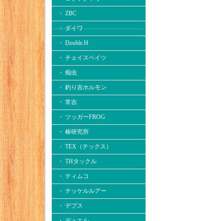
・ ZBC
・ ダイワ
・ Double.H
・ チェイスベイツ
・ 痴虫
・ 釣り吉ホルモン
・ 常吉
・ ツッガーFROG
・ 椿研究所
・ TEX（テックス）
・ THタックル
・ ティムコ
・ テッケルルアー
・ デプス
・ デュエル