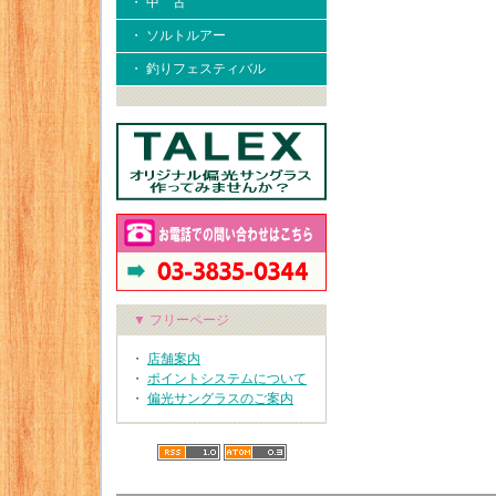
・ 中 古
・ ソルトルアー
・ 釣りフェスティバル
▼ フリーページ
・
店舗案内
・
ポイントシステムについて
・
偏光サングラスのご案内