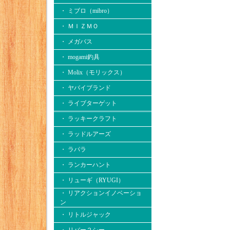
・ ミブロ（mibro）
・ ＭＩＺＭＯ
・ メガバス
・ mogami釣具
・ Molix（モリックス）
・ ヤバイブランド
・ ライブターゲット
・ ラッキークラフト
・ ラッドルアーズ
・ ラパラ
・ ランカーハント
・ リューギ（RYUGI）
・ リアクションイノベーショ
ン
・ リトルジャック