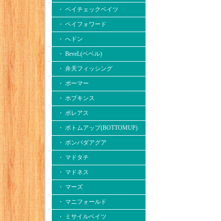
・ ペイチェックベイツ
・ ペイフォワード
・ へドン
・ BeveL(ベベル)
・ 弁天フィッシング
・ ボーマー
・ ホプキンス
・ ボレアス
・ ボトムアップ(BOTTOMUP)
・ ボンバダアグア
・ マドタチ
・ マドネス
・ マーズ
・ マニフォールド
・ ミサイルベイツ