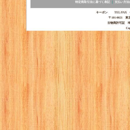
特定商取引法に基づく表記
｜
支払い方法
キーポン TEL/FAX 03-
〒101-0021 
古物商許可証 埼玉
Co