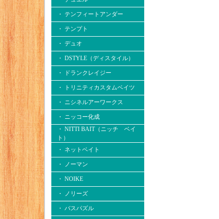
・ テンフィートアンダー
・ テンプト
・ デュオ
・ DSTYLE（ディスタイル）
・ ドランクレイジー
・ トリニティカスタムベイツ
・ ニシネルアーワークス
・ ニッコー化成
・ NITTI BAIT（ニッチ ベイ
ト）
・ ネットベイト
・ ノーマン
・ NOIKE
・ ノリーズ
・ バスパズル