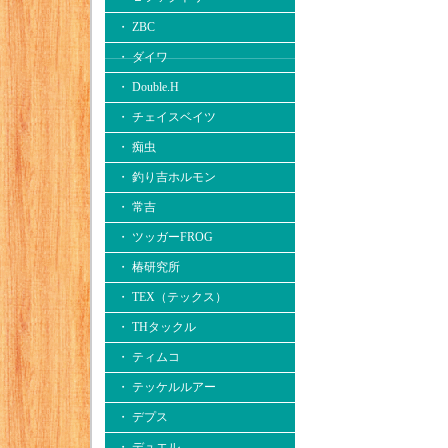
・ ZBC
・ ダイワ
・ Double.H
・ チェイスベイツ
・ 痴虫
・ 釣り吉ホルモン
・ 常吉
・ ツッガーFROG
・ 椿研究所
・ TEX（テックス）
・ THタックル
・ ティムコ
・ テッケルルアー
・ デプス
・ デュエル