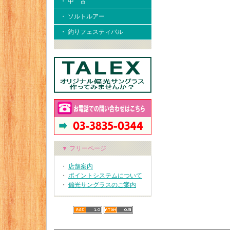
・ 中 古
・ ソルトルアー
・ 釣りフェスティバル
▼ フリーページ
・
店舗案内
・
ポイントシステムについて
・
偏光サングラスのご案内