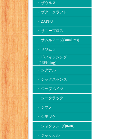
・ ザウルス
・ ザクトクラフト
・ ZAPPU
・ サニーブロス
・ サムルアーズ(sumlures)
・ サワムラ
・ 13フィッシング
（13Fishing）
・ シグナル
・ シックスセンス
・ ジップベイツ
・ ジークラック
・ シマノ
・ シモツケ
・ ジャクソン（Qu-on）
・ ジャッカル