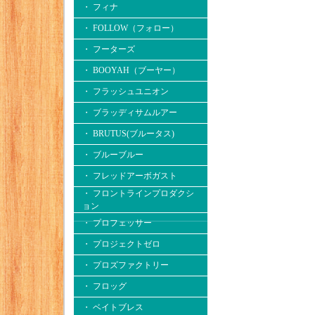
・ フィナ
・ FOLLOW（フォロー）
・ フーターズ
・ BOOYAH（ブーヤー）
・ フラッシュユニオン
・ ブラッディサムルアー
・ BRUTUS(ブルータス)
・ ブルーブルー
・ フレッドアーボガスト
・ フロントラインプロダクシ
ョン
・ プロフェッサー
・ プロジェクトゼロ
・ プロズファクトリー
・ フロッグ
・ ベイトブレス