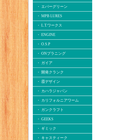
・ エバーグリーン
・ MPB LURES
・ L.T.ワークス
・ ENGINE
・ O.S.P
・ ONプラニング
・ ガイア
・ 開発クランク
・ 霞デザイン
・ カハラジャパン
・ カリフォルニアワーム
・ ガンクラフト
・ GEEKS
・ ギミック
・ キャスティーク