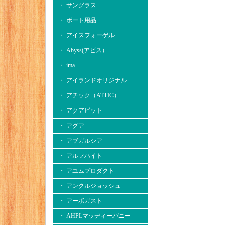
・ サングラス
・ ボート用品
・ アイスフォーゲル
・ Abyss(アビス）
・ ima
・ アイランドオリジナル
・ アチック（ATTIC）
・ アクアビット
・ アグア
・ アブガルシア
・ アルフハイト
・ アユムプロダクト
・ アンクルジョッシュ
・ アーボガスト
・ AHPLマッディーバニー