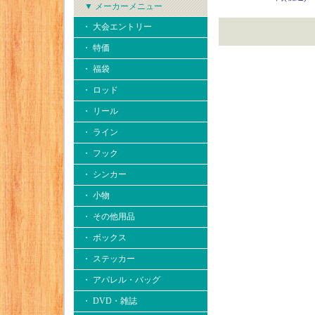
▼ メーカーメニュー
・ 大会エントリー
・ 特価
・ 福袋
・ ロッド
・ リール
・ ライン
・ フック
・ シンカー
・ 小物
・ その他用品
・ ボックス
・ ステッカー
・ アパレル・バッグ
・ DVD・雑誌