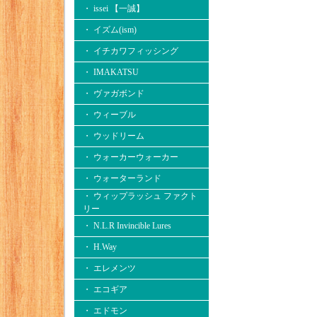
・ issei 【一誠】
・ イズム(ism)
・ イチカワフィッシング
・ IMAKATSU
・ ヴァガボンド
・ ウィーブル
・ ウッドリーム
・ ウォーカーウォーカー
・ ウォーターランド
・ ウィップラッシュ ファクト
リー
・ N.L.R Invincible Lures
・ H.Way
・ エレメンツ
・ エコギア
・ エドモン