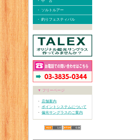
・ 中 古
・ ソルトルアー
・ 釣りフェスティバル
▼ フリーページ
・
店舗案内
・
ポイントシステムについて
・
偏光サングラスのご案内