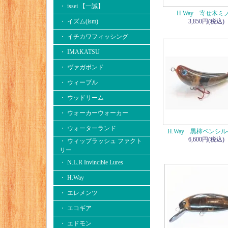
・ issei 【一誠】
H.Way 寄せ木ミ
・ イズム(ism)
3,850円(税込)
・ イチカワフィッシング
・ IMAKATSU
・ ヴァガボンド
・ ウィーブル
・ ウッドリーム
・ ウォーカーウォーカー
・ ウォーターランド
H.Way 黒柿ペンシ
6,600円(税込)
・ ウィップラッシュ ファクト
リー
・ N.L.R Invincible Lures
・ H.Way
・ エレメンツ
・ エコギア
・ エドモン