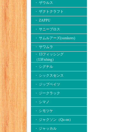
・ ザウルス
・ ザクトクラフト
・ ZAPPU
・ サニーブロス
・ サムルアーズ(sumlures)
・ サワムラ
・ 13フィッシング
（13Fishing）
・ シグナル
・ シックスセンス
・ ジップベイツ
・ ジークラック
・ シマノ
・ シモツケ
・ ジャクソン（Qu-on）
・ ジャッカル