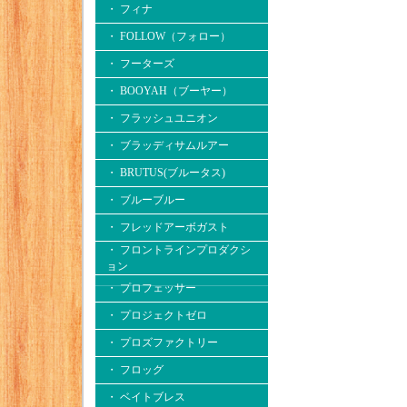
・ フィナ
・ FOLLOW（フォロー）
・ フーターズ
・ BOOYAH（ブーヤー）
・ フラッシュユニオン
・ ブラッディサムルアー
・ BRUTUS(ブルータス)
・ ブルーブルー
・ フレッドアーボガスト
・ フロントラインプロダクシ
ョン
・ プロフェッサー
・ プロジェクトゼロ
・ プロズファクトリー
・ フロッグ
・ ベイトブレス