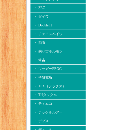
・ ZBC
・ ダイワ
・ Double.H
・ チェイスベイツ
・ 痴虫
・ 釣り吉ホルモン
・ 常吉
・ ツッガーFROG
・ 椿研究所
・ TEX（テックス）
・ THタックル
・ ティムコ
・ テッケルルアー
・ デプス
・ デュエル