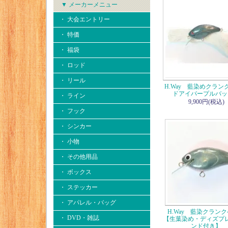
▼ メーカーメニュー
・ 大会エントリー
・ 特価
・ 福袋
・ ロッド
・ リール
H.Way 藍染めクラン
ドアイパープルバッ
・ ライン
9,900円(税込)
・ フック
・ シンカー
・ 小物
・ その他用品
・ ボックス
・ ステッカー
・ アパレル・バッグ
H.Way 藍染クラン
・ DVD・雑誌
【生葉染め・ディズプ
ンド付き】