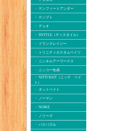
・ テンフィートアンダー
・ テンプト
・ デュオ
・ DSTYLE（ディスタイル）
・ ドランクレイジー
・ トリニティカスタムベイツ
・ ニシネルアーワークス
・ ニッコー化成
・ NITTI BAIT（ニッチ ベイ
ト）
・ ネットベイト
・ ノーマン
・ NOIKE
・ ノリーズ
・ バスパズル