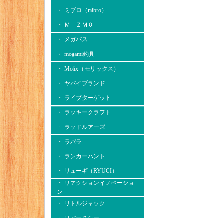
・ ミブロ（mibro）
・ ＭＩＺＭＯ
・ メガバス
・ mogami釣具
・ Molix（モリックス）
・ ヤバイブランド
・ ライブターゲット
・ ラッキークラフト
・ ラッドルアーズ
・ ラパラ
・ ランカーハント
・ リューギ（RYUGI）
・ リアクションイノベーショ
ン
・ リトルジャック