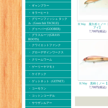
・ ギャンブラー
・ キラーヒート
・ グリーンフィッシュ タック
ル（Green fish TACKLE)
H.Way 屋久杉ミノー
アイ】
・ グゥーバー(GOOBER)
7,700円(税込)
・ グラスルーツ(GRASS
ROOTS)
・ クワイエットファンク
・ グローデザインワークス
・ クリームワーム
・ ゲーリーヤマモト
・ ケイテック
・ ゲットネット（GETNET）
H.Way 黒柿ミノー
7,700円(税込)
・ コーモラン
・ コットンコーデル
・ サウザンルアー