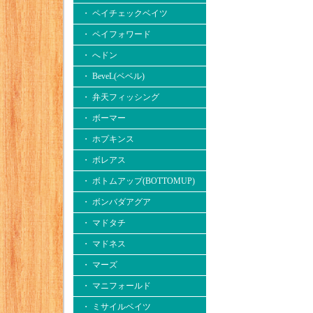
・ ペイチェックベイツ
・ ペイフォワード
・ へドン
・ BeveL(ベベル)
・ 弁天フィッシング
・ ボーマー
・ ホプキンス
・ ボレアス
・ ボトムアップ(BOTTOMUP)
・ ボンバダアグア
・ マドタチ
・ マドネス
・ マーズ
・ マニフォールド
・ ミサイルベイツ