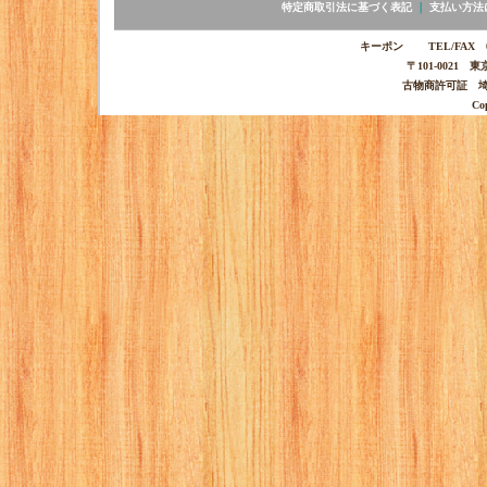
特定商取引法に基づく表記
｜
支払い方法
キーポン TEL/FAX 03-
〒101-0021 
古物商許可証 埼玉
Co