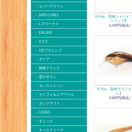
・ エバーグリーン
・ MPB LURES
H.Way 黒柿シャッド
ンリップ】
・ L.T.ワークス
4,180円(税込)
・ ENGINE
・ O.S.P
・ ONプラニング
・ ガイア
・ 開発クランク
・ 霞デザイン
・ カハラジャパン
H.Way 黒柿クラン
し】
・ カリフォルニアワーム
9,680円(税込)
・ ガンクラフト
・ GEEKS
・ ギミック
・ キャスティーク