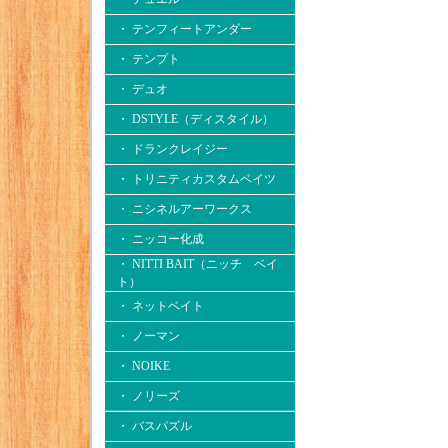
・ テンフィートアンダー
・ テンプト
・ デュオ
・ DSTYLE（ディスタイル）
・ ドランクレイジー
・ トリニティカスタムベイツ
・ ニシネルアーワークス
・ ニッコー化成
・ NITTI BAIT（ニッチ ベイ
ト）
・ ネットベイト
・ ノーマン
・ NOIKE
・ ノリーズ
・ バスパズル