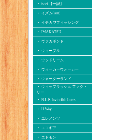
・ issei 【一誠】
・ イズム(ism)
・ イチカワフィッシング
・ IMAKATSU
・ ヴァガボンド
・ ウィーブル
・ ウッドリーム
・ ウォーカーウォーカー
・ ウォーターランド
・ ウィップラッシュ ファクト
リー
・ N.L.R Invincible Lures
・ H.Way
・ エレメンツ
・ エコギア
・ エドモン