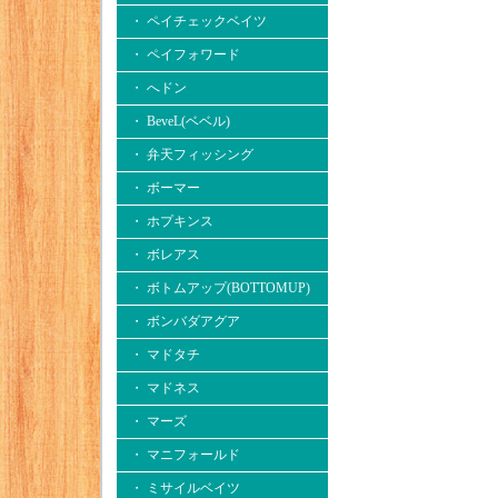
・ ペイチェックベイツ
・ ペイフォワード
・ へドン
・ BeveL(ベベル)
・ 弁天フィッシング
・ ボーマー
・ ホプキンス
・ ボレアス
・ ボトムアップ(BOTTOMUP)
・ ボンバダアグア
・ マドタチ
・ マドネス
・ マーズ
・ マニフォールド
・ ミサイルベイツ