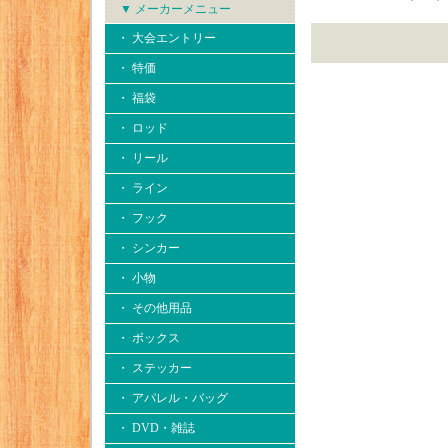
▼ メーカーメニュー
・ 大会エントリー
・ 特価
・ 福袋
・ ロッド
・ リール
・ ライン
・ フック
・ シンカー
・ 小物
・ その他用品
・ ボックス
・ ステッカー
・ アパレル・バッグ
・ DVD・雑誌