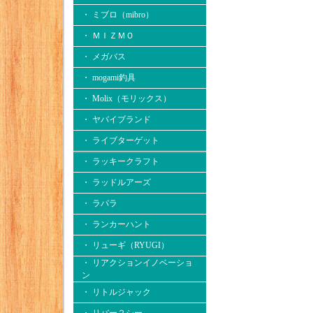
・ ミブロ（mibro）
・ ＭＩＺＭＯ
・ メガバス
・ mogami釣具
・ Molix（モリックス）
・ ヤバイブランド
・ ライブターゲット
・ ラッキークラフト
・ ラッドルアーズ
・ ラパラ
・ ランカーハント
・ リューギ（RYUGI）
・ リアクションイノベーショ
ン
・ リトルジャック