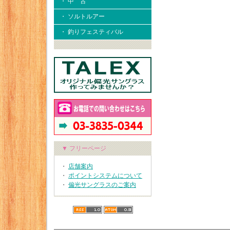
・ 中 古
・ ソルトルアー
・ 釣りフェスティバル
▼ フリーページ
・
店舗案内
・
ポイントシステムについて
・
偏光サングラスのご案内