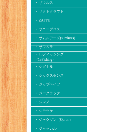
・ ザウルス
・ ザクトクラフト
・ ZAPPU
・ サニーブロス
・ サムルアーズ(sumlures)
・ サワムラ
・ 13フィッシング
（13Fishing）
・ シグナル
・ シックスセンス
・ ジップベイツ
・ ジークラック
・ シマノ
・ シモツケ
・ ジャクソン（Qu-on）
・ ジャッカル