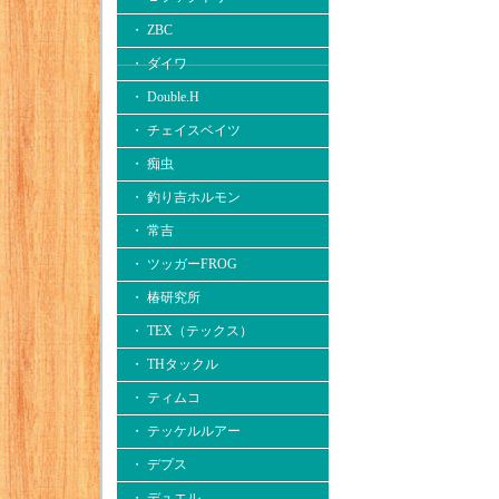
・ ZBC
・ ダイワ
・ Double.H
・ チェイスベイツ
・ 痴虫
・ 釣り吉ホルモン
・ 常吉
・ ツッガーFROG
・ 椿研究所
・ TEX（テックス）
・ THタックル
・ ティムコ
・ テッケルルアー
・ デプス
・ デュエル