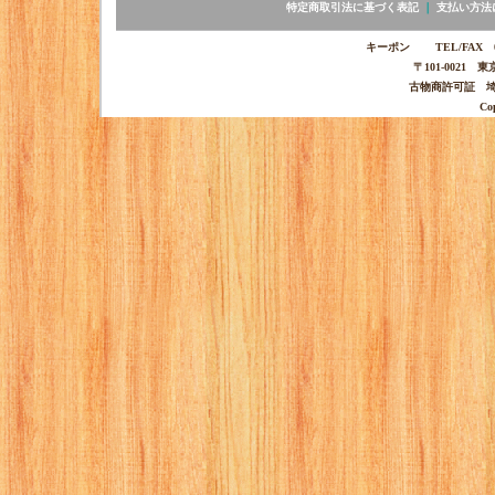
特定商取引法に基づく表記
｜
支払い方法
キーポン TEL/FAX 03-
〒101-0021 
古物商許可証 埼玉
Co