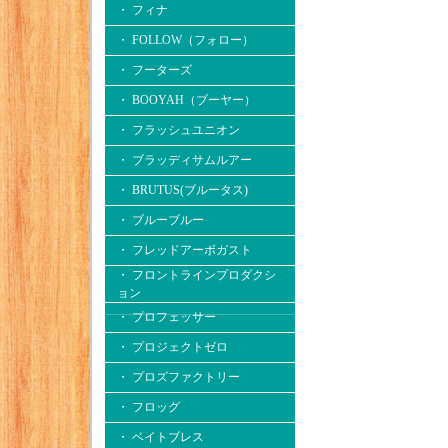
・ フィナ
・ FOLLOW（フォロー）
・ フーターズ
・ BOOYAH（ブーヤー）
・ フラッシュユニオン
・ ブラッディサムルアー
・ BRUTUS(ブルータス)
・ ブルーブルー
・ フレッドアーボガスト
・ フロントラインプロダクシ
ョン
・ プロフェッサー
・ プロジェクトゼロ
・ プロズファクトリー
・ フロッグ
・ ベイトブレス