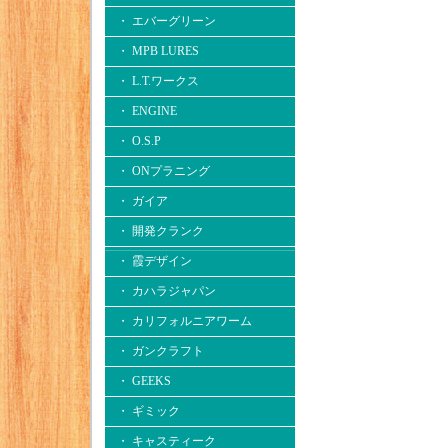
・ エバーグリーン
・ MPB LURES
・ L.T.ワークス
・ ENGINE
・ O.S.P
・ ONプラニング
・ ガイア
・ 開発クランク
・ 霞デザイン
・ カハラジャパン
・ カリフォルニアワーム
・ ガンクラフト
・ GEEKS
・ ギミック
・ キャスティーク