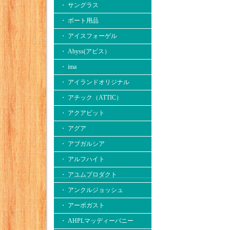
・ サングラス
・ ボート用品
・ アイスフォーゲル
・ Abyss(アビス）
・ ima
・ アイランドオリジナル
・ アチック（ATTIC）
・ アクアビット
・ アグア
・ アブガルシア
・ アルフハイト
・ アユムプロダクト
・ アンクルジョッシュ
・ アーボガスト
・ AHPLマッディーバニー