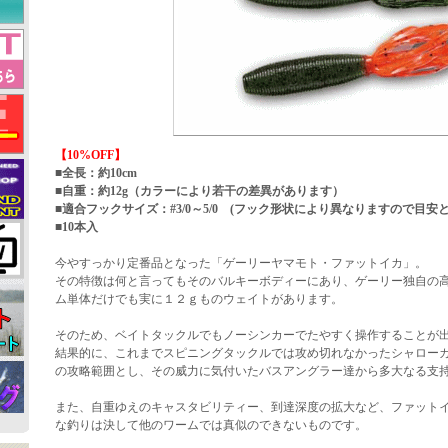
【10%OFF】
■全長：約10cm
■自重：約12g（カラーにより若干の差異があります）
■適合フックサイズ：#3/0～5/0 (フック形状により異なりますので目安
■10本入
今やすっかり定番品となった「ゲーリーヤマモト・ファットイカ」。
その特徴は何と言ってもそのバルキーボディーにあり、ゲーリー独自の
ム単体だけでも実に１２ｇものウェイトがあります。
そのため、ベイトタックルでもノーシンカーでたやすく操作することが
結果的に、これまでスピニングタックルでは攻め切れなかったシャロー
の攻略範囲とし、その威力に気付いたバスアングラー達から多大なる支
また、自重ゆえのキャスタビリティー、到達深度の拡大など、ファット
な釣りは決して他のワームでは真似のできないものです。