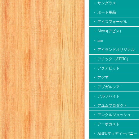
・ サングラス
・ ボート用品
・ アイスフォーゲル
・ Abyss(アビス）
・ ima
・ アイランドオリジナル
・ アチック（ATTIC）
・ アクアビット
・ アグア
・ アブガルシア
・ アルフハイト
・ アユムプロダクト
・ アンクルジョッシュ
・ アーボガスト
・ AHPLマッディーバニー