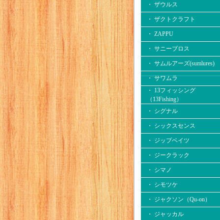
・ ザウルス
・ ザクトクラフト
・ ZAPPU
・ サニーブロス
・ サムルアーズ(sumlures)
・ サワムラ
・ 13フィッシング
（13Fishing）
・ シグナル
・ シックスセンス
・ ジップベイツ
・ ジークラック
・ シマノ
・ シモツケ
・ ジャクソン（Qu-on）
・ ジャッカル