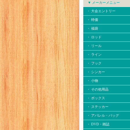
▼ メーカーメニュー
・ 大会エントリー
・ 特価
・ 福袋
・ ロッド
・ リール
・ ライン
・ フック
・ シンカー
・ 小物
・ その他用品
・ ボックス
・ ステッカー
・ アパレル・バッグ
・ DVD・雑誌