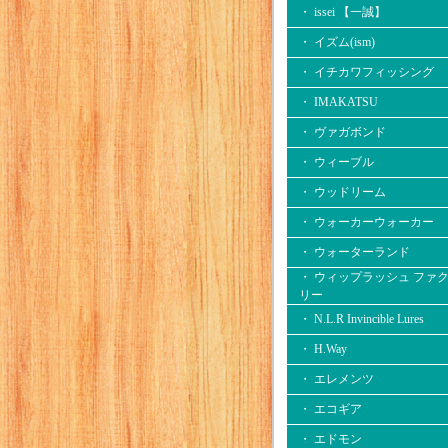
・ issei 【一誠】
・ イズム(ism)
・ イチカワフィッシング
・ IMAKATSU
・ ヴァガボンド
・ ウィーブル
・ ウッドリーム
・ ウォーカーウォーカー
・ ウォーターランド
・ ウィップラッシュ ファ
リー
・ N.L.R Invincible Lures
・ H.Way
・ エレメンツ
・ エコギア
・ エドモン