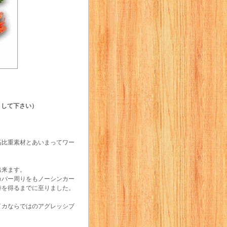
として下さい）
高比重素材とあいまってワー
出来ます。
カバー周りをもノーシンカー
持を得るまでに至りました。
イカならではのアグレッシブ