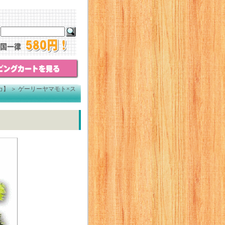
カ】
＞
ゲーリーヤマモト×ス