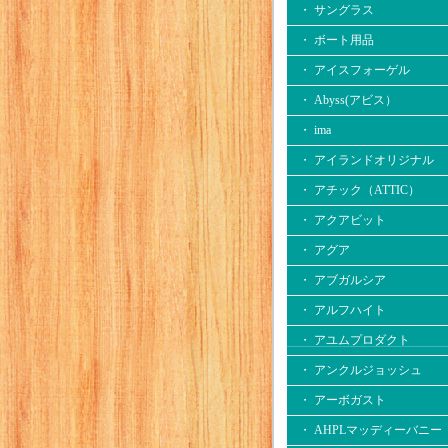
・ サングラス
・ ボート用品
・ アイスフォーゲル
・ Abyss(アビス）
・ ima
・ アイランドオリジナル
・ アチック（ATTIC）
・ アクアビット
・ アグア
・ アブガルシア
・ アルフハイト
・ アユムプロダクト
・ アンクルジョッシュ
・ アーボガスト
・ AHPLマッディーバニー