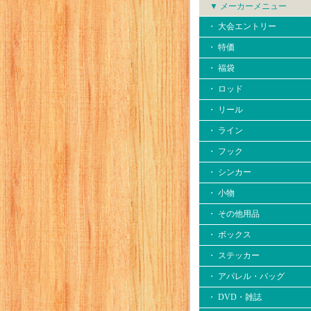
▼ メーカーメニュー
・ 大会エントリー
・ 特価
・ 福袋
・ ロッド
・ リール
・ ライン
・ フック
・ シンカー
・ 小物
・ その他用品
・ ボックス
・ ステッカー
・ アパレル・バッグ
・ DVD・雑誌