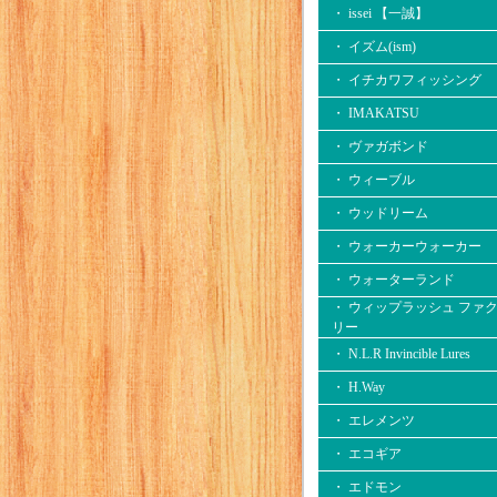
・ issei 【一誠】
・ イズム(ism)
・ イチカワフィッシング
・ IMAKATSU
・ ヴァガボンド
・ ウィーブル
・ ウッドリーム
・ ウォーカーウォーカー
・ ウォーターランド
・ ウィップラッシュ ファ
リー
・ N.L.R Invincible Lures
・ H.Way
・ エレメンツ
・ エコギア
・ エドモン