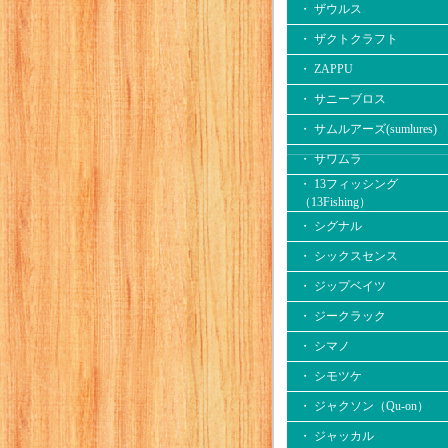
・ ザウルス
・ ザクトクラフト
・ ZAPPU
・ サニーブロス
・ サムルアーズ(sumlures)
・ サワムラ
・ 13フィッシング
（13Fishing）
・ シグナル
・ シックスセンス
・ ジップベイツ
・ ジークラック
・ シマノ
・ シモツケ
・ ジャクソン（Qu-on）
・ ジャッカル