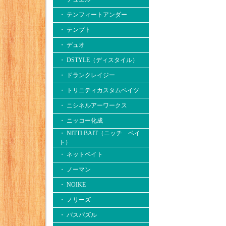
・ テンフィートアンダー
・ テンプト
・ デュオ
・ DSTYLE（ディスタイル）
・ ドランクレイジー
・ トリニティカスタムベイツ
・ ニシネルアーワークス
・ ニッコー化成
・ NITTI BAIT（ニッチ ベイ
ト）
・ ネットベイト
・ ノーマン
・ NOIKE
・ ノリーズ
・ バスパズル