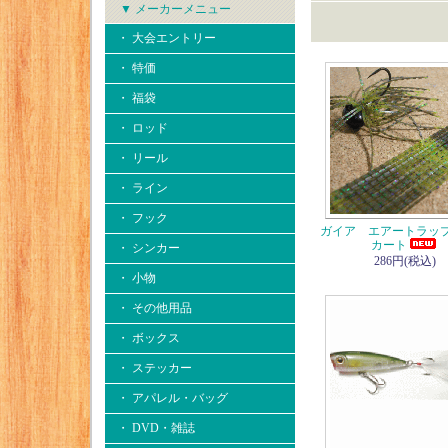
▼ メーカーメニュー
・ 大会エントリー
・ 特価
・ 福袋
・ ロッド
・ リール
・ ライン
・ フック
ガイア エアートラップ
カート
・ シンカー
286円(税込)
・ 小物
・ その他用品
・ ボックス
・ ステッカー
・ アパレル・バッグ
・ DVD・雑誌