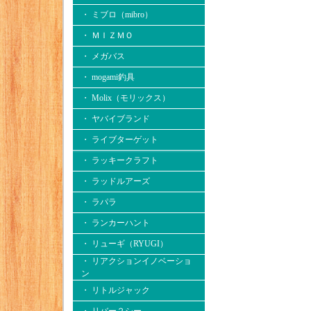
・ ミブロ（mibro）
・ ＭＩＺＭＯ
・ メガバス
・ mogami釣具
・ Molix（モリックス）
・ ヤバイブランド
・ ライブターゲット
・ ラッキークラフト
・ ラッドルアーズ
・ ラパラ
・ ランカーハント
・ リューギ（RYUGI）
・ リアクションイノベーショ
ン
・ リトルジャック