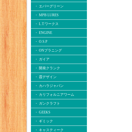
・ エバーグリーン
・ MPB LURES
・ L.T.ワークス
・ ENGINE
・ O.S.P
・ ONプラニング
・ ガイア
・ 開発クランク
・ 霞デザイン
・ カハラジャパン
・ カリフォルニアワーム
・ ガンクラフト
・ GEEKS
・ ギミック
・ キャスティーク