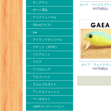
・ サングラス
ガイア ワイドスプラ
941円(税込)
・ ボート用品
・ アイスフォーゲル
・ Abyss(アビス）
・ ima
・ アイランドオリジナル
・ アチック（ATTIC）
・ アクアビット
・ アグア
ガイア ウェイクマ
941円(税込)
・ アブガルシア
・ アルフハイト
・ アユムプロダクト
・ アンクルジョッシュ
・ アーボガスト
・ AHPLマッディーバニー