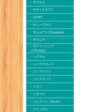
・ ザウルス
・ ザクトクラフト
・ ZAPPU
・ サニーブロス
・ サムルアーズ(sumlures)
・ サワムラ
・ 13フィッシング
（13Fishing）
・ シグナル
・ シックスセンス
・ ジップベイツ
・ ジークラック
・ シマノ
・ シモツケ
・ ジャクソン（Qu-on）
・ ジャッカル