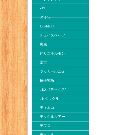
・ ZBC
・ ダイワ
・ Double.H
・ チェイスベイツ
・ 痴虫
・ 釣り吉ホルモン
・ 常吉
・ ツッガーFROG
・ 椿研究所
・ TEX（テックス）
・ THタックル
・ ティムコ
・ テッケルルアー
・ デプス
・ デュエル