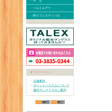
・ 中 古
・ ソルトルアー
・ 釣りフェスティバル
▼ フリーページ
・
店舗案内
・
ポイントシステムについて
・
偏光サングラスのご案内