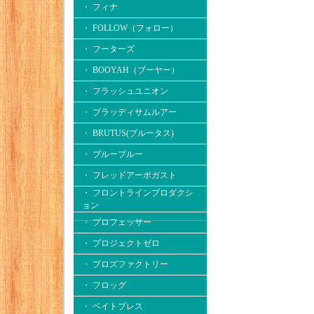
・ フィナ
・ FOLLOW（フォロー）
・ フーターズ
・ BOOYAH（ブーヤー）
・ フラッシュユニオン
・ ブラッディサムルアー
・ BRUTUS(ブルータス)
・ ブルーブルー
・ フレッドアーボガスト
・ フロントラインプロダクシ
ョン
・ プロフェッサー
・ プロジェクトゼロ
・ プロズファクトリー
・ フロッグ
・ ベイトブレス