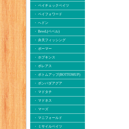
・ ペイチェックベイツ
・ ペイフォワード
・ へドン
・ BeveL(ベベル)
・ 弁天フィッシング
・ ボーマー
・ ホプキンス
・ ボレアス
・ ボトムアップ(BOTTOMUP)
・ ボンバダアグア
・ マドタチ
・ マドネス
・ マーズ
・ マニフォールド
・ ミサイルベイツ