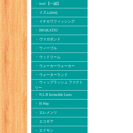
・ issei 【一誠】
・ イズム(ism)
・ イチカワフィッシング
・ IMAKATSU
・ ヴァガボンド
・ ウィーブル
・ ウッドリーム
・ ウォーカーウォーカー
・ ウォーターランド
・ ウィップラッシュ ファクト
リー
・ N.L.R Invincible Lures
・ H.Way
・ エレメンツ
・ エコギア
・ エドモン