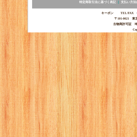
特定商取引法に基づく表記
｜
支払い方法
キーポン TEL/FAX 03-
〒101-0021 
古物商許可証 埼玉
Co