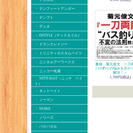
・ テンフィートアンダー
・ テンプト
・ デュオ
・ DSTYLE（ディスタイル）
・ ドランクレイジー
・ トリニティカスタムベイツ
・ ニシネルアーワークス
書籍 菊元俊文 一刀
バス釣りの悩みを分か
・ ニッコー化成
解決！～
1,760円(税込)
・ NITTI BAIT（ニッチ ベイ
ト）
・ ネットベイト
・ ノーマン
・ NOIKE
・ ノリーズ
・ バスパズル