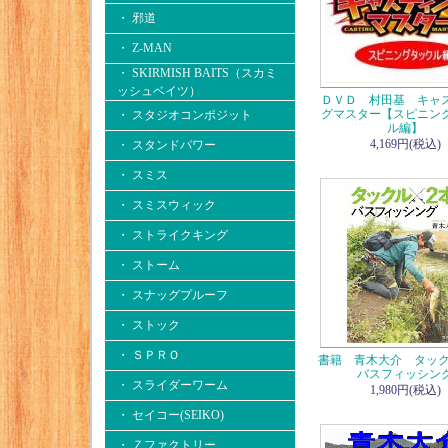
・ 邪道
・ Z-MAN
・ SKIRMISH BAITS（スカミ
ッシュベイツ）
ＤＶＤ 村田基 キャ
グマスター【スピニン
・ スタジオコンポジット
ル編】
4,169円(税込)
・ スタンドパワー
・ スミス
・ スミスウィック
・ ストライクキング
・ ストーム
・ スナッグプルーフ
・ ストック
・ ＳＰＲＯ
書籍 青木大介 タック
バスフィッシン
・ スライダーワーム
1,980円(税込)
・ セイコー(SEIKO)
・ Ｚファクトリー