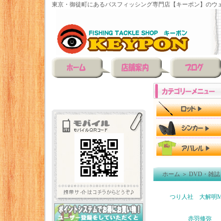
東京・御徒町にあるバスフィッシング専門店【キーポン】のウェ
ホーム
＞
DVD・雑誌
つり人社 大解明M
赤羽修弥