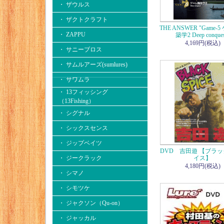
・ ザウルス
・ ザクトクラフト
THE ANSWER "Game-
・ ZAPPU
築学2 Deep conques
4,169円(税込)
・ サニーブロス
・ サムルアーズ(sumlures)
・ サワムラ
・ 13フィッシング
（13Fishing）
・ シグナル
・ シックスセンス
・ ジップベイツ
DVD 吉田遊 【ブラッ
・ ジークラック
イス】
4,180円(税込)
・ シマノ
・ シモツケ
・ ジャクソン（Qu-on）
・ ジャッカル