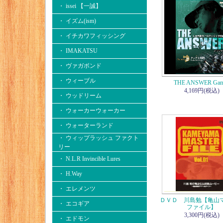
・ issei 【一誠】
・ イズム(ism)
・ イチカワフィッシング
・ IMAKATSU
・ ヴァガボンド
・ ウィーブル
THE ANSWER Gam
4,169円(税込)
・ ウッドリーム
・ ウォーカーウォーカー
・ ウォーターランド
・ ウィップラッシュ ファクト
リー
・ N.L.R Invincible Lures
・ H.Way
・ エレメンツ
ＤＶＤ 川島勉【亀山
・ エコギア
ファイル】
3,300円(税込)
・ エドモン