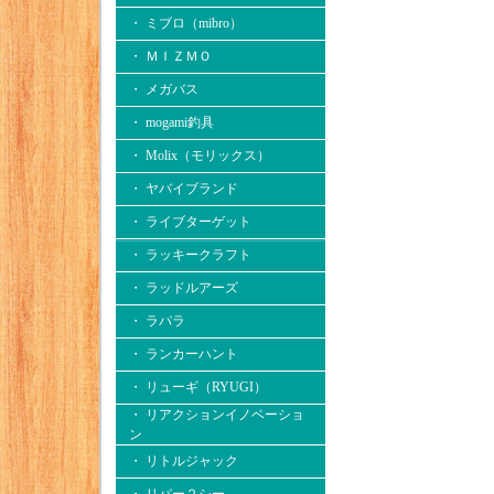
・ ミブロ（mibro）
・ ＭＩＺＭＯ
・ メガバス
・ mogami釣具
・ Molix（モリックス）
・ ヤバイブランド
・ ライブターゲット
・ ラッキークラフト
・ ラッドルアーズ
・ ラパラ
・ ランカーハント
・ リューギ（RYUGI）
・ リアクションイノベーショ
ン
・ リトルジャック