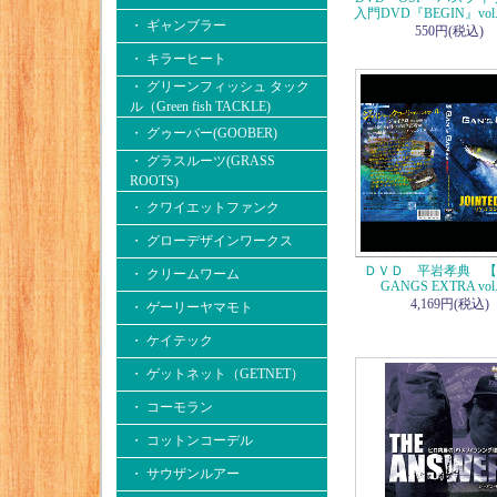
入門DVD『BEGIN』vol
・ ギャンブラー
550円(税込)
・ キラーヒート
・ グリーンフィッシュ タック
ル（Green fish TACKLE)
・ グゥーバー(GOOBER)
・ グラスルーツ(GRASS
ROOTS)
・ クワイエットファンク
・ グローデザインワークス
ＤＶＤ 平岩孝典 【G
・ クリームワーム
GANGS EXTRA vol
4,169円(税込)
・ ゲーリーヤマモト
・ ケイテック
・ ゲットネット（GETNET）
・ コーモラン
・ コットンコーデル
・ サウザンルアー