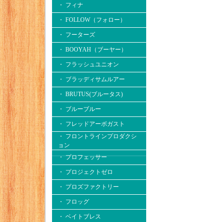
・ フィナ
・ FOLLOW（フォロー）
・ フーターズ
・ BOOYAH（ブーヤー）
・ フラッシュユニオン
・ ブラッディサムルアー
・ BRUTUS(ブルータス)
・ ブルーブルー
・ フレッドアーボガスト
・ フロントラインプロダクシ
ョン
・ プロフェッサー
・ プロジェクトゼロ
・ プロズファクトリー
・ フロッグ
・ ベイトブレス