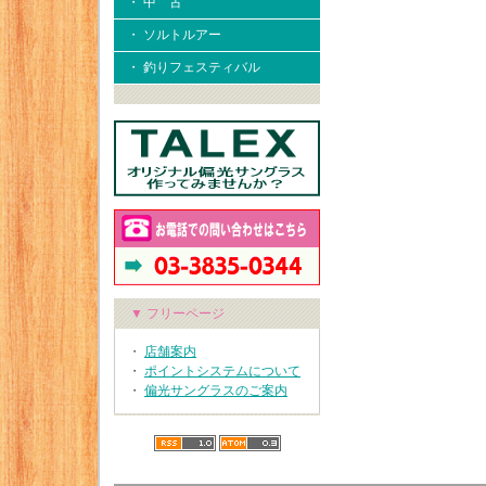
・ 中 古
・ ソルトルアー
・ 釣りフェスティバル
▼ フリーページ
・
店舗案内
・
ポイントシステムについて
・
偏光サングラスのご案内