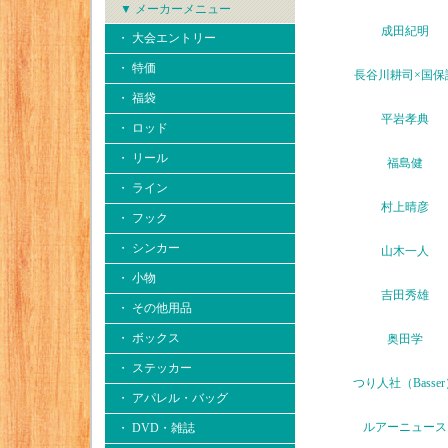
▼ メーカーメニュー
成田紀明
・ 大会エントリー
・ 特価
長谷川耕司×国保
・ 福袋
平岩孝典
・ ロッド
・ リール
福島健
・ ライン
村上晴彦
・ フック
・ シンカー
山木一人
・ 小物
吉田秀雄
・ その他用品
・ ボックス
奥田学
・ ステッカー
つり人社（Basse
・ アパレル・バッグ
ルアーニュース
・ DVD・雑誌