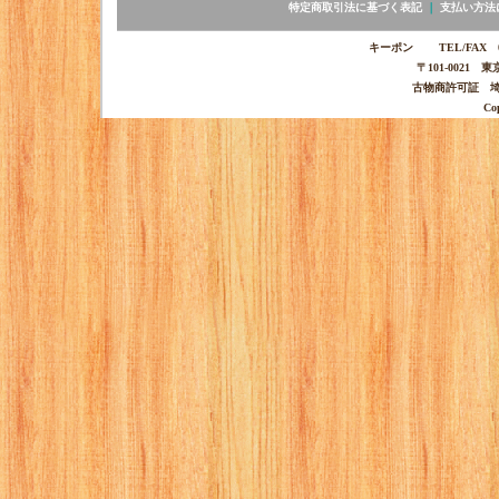
特定商取引法に基づく表記
｜
支払い方法
キーポン TEL/FAX 03-
〒101-0021 
古物商許可証 埼玉
Co