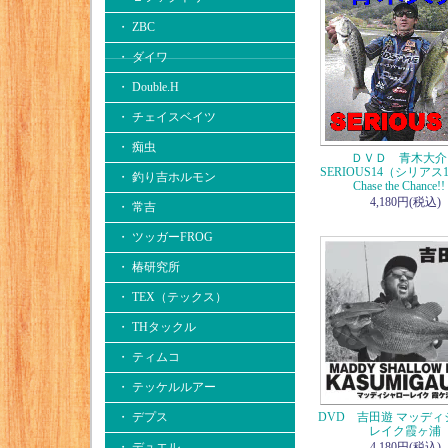
・ ZBC
・ ダイワ
・ Double.H
・ チェイスベイツ
・ 痴虫
ＤＶＤ 青木大
SERIOUS14（シリアス
・ 釣り吉ホルモン
Chase the Chance!
4,180円(税込)
・ 常吉
・ ツッガーFROG
・ 椿研究所
・ TEX（テックス）
・ THタックル
・ ティムコ
・ テッケルルアー
・ デプス
DVD 吉田遊 マッデ
レイク霞ヶ浦
・ デュエル
4,180円(税込)