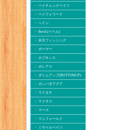
・ ペイチェックベイツ
・ ペイフォワード
・ へドン
・ BeveL(ベベル)
・ 弁天フィッシング
・ ボーマー
・ ホプキンス
・ ボレアス
・ ボトムアップ(BOTTOMUP)
・ ボンバダアグア
・ マドタチ
・ マドネス
・ マーズ
・ マニフォールド
・ ミサイルベイツ