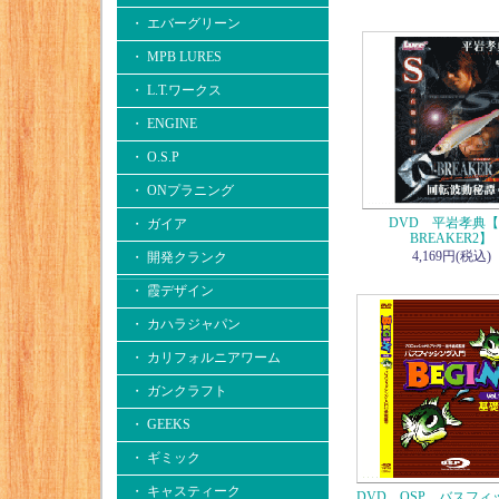
・ エバーグリーン
・ MPB LURES
・ L.T.ワークス
・ ENGINE
・ O.S.P
・ ONプラニング
DVD 平岩孝典【
・ ガイア
BREAKER2】
4,169円(税込)
・ 開発クランク
・ 霞デザイン
・ カハラジャパン
・ カリフォルニアワーム
・ ガンクラフト
・ GEEKS
・ ギミック
・ キャスティーク
DVD OSP バスフィ