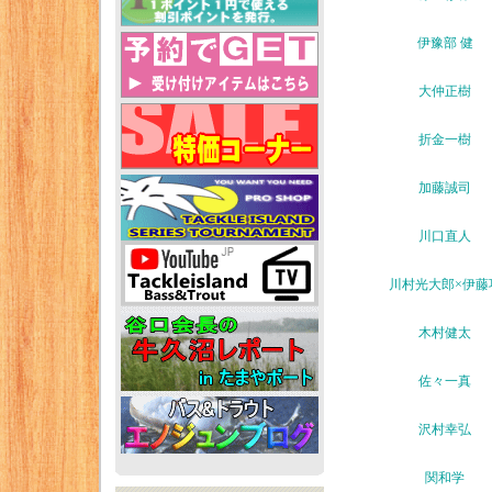
伊豫部 健
大仲正樹
折金一樹
加藤誠司
川口直人
川村光大郎×伊藤
木村健太
佐々一真
沢村幸弘
関和学