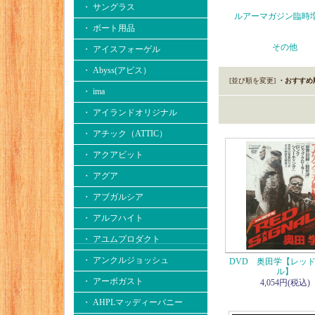
・ サングラス
ルアーマガジン臨時
・ ボート用品
その他
・ アイスフォーゲル
・ Abyss(アビス）
[並び順を変更]
・おすすめ
・ ima
・ アイランドオリジナル
・ アチック（ATTIC）
・ アクアビット
・ アグア
・ アブガルシア
・ アルフハイト
・ アユムプロダクト
・ アンクルジョッシュ
DVD 奥田学【レッ
ル】
・ アーボガスト
4,054円(税込)
・ AHPLマッディーバニー