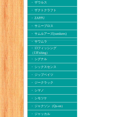
・ ザウルス
・ ザクトクラフト
・ ZAPPU
・ サニーブロス
・ サムルアーズ(sumlures)
・ サワムラ
・ 13フィッシング
（13Fishing）
・ シグナル
・ シックスセンス
・ ジップベイツ
・ ジークラック
・ シマノ
・ シモツケ
・ ジャクソン（Qu-on）
・ ジャッカル