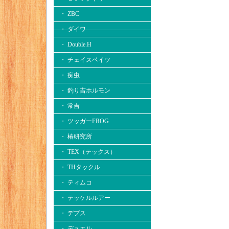
・ ZBC
・ ダイワ
・ Double.H
・ チェイスベイツ
・ 痴虫
・ 釣り吉ホルモン
・ 常吉
・ ツッガーFROG
・ 椿研究所
・ TEX（テックス）
・ THタックル
・ ティムコ
・ テッケルルアー
・ デプス
・ デュエル