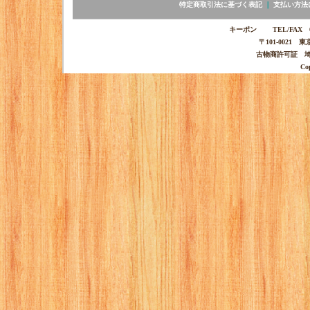
特定商取引法に基づく表記
｜
支払い方法
キーポン TEL/FAX 03-
〒101-0021 
古物商許可証 埼玉
Co