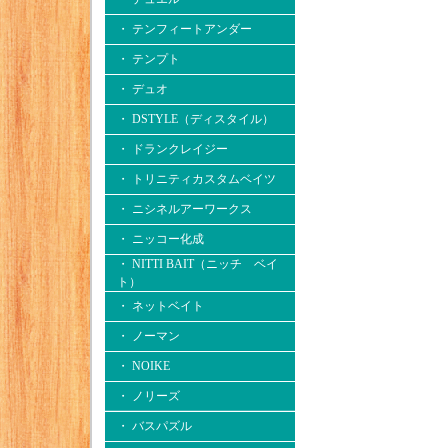
・ テンフィートアンダー
・ テンプト
・ デュオ
・ DSTYLE（ディスタイル）
・ ドランクレイジー
・ トリニティカスタムベイツ
・ ニシネルアーワークス
・ ニッコー化成
・ NITTI BAIT（ニッチ ベイ
ト）
・ ネットベイト
・ ノーマン
・ NOIKE
・ ノリーズ
・ バスパズル