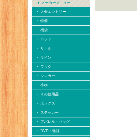
▼ メーカーメニュー
・ 大会エントリー
・ 特価
・ 福袋
・ ロッド
・ リール
・ ライン
・ フック
・ シンカー
・ 小物
・ その他用品
・ ボックス
・ ステッカー
・ アパレル・バッグ
・ DVD・雑誌