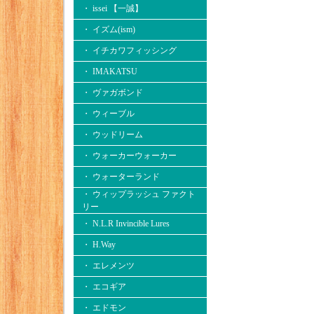
・ issei 【一誠】
・ イズム(ism)
・ イチカワフィッシング
・ IMAKATSU
・ ヴァガボンド
・ ウィーブル
・ ウッドリーム
・ ウォーカーウォーカー
・ ウォーターランド
・ ウィップラッシュ ファクト
リー
・ N.L.R Invincible Lures
・ H.Way
・ エレメンツ
・ エコギア
・ エドモン