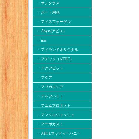
・ サングラス
・ ボート用品
・ アイスフォーゲル
・ Abyss(アビス）
・ ima
・ アイランドオリジナル
・ アチック（ATTIC）
・ アクアビット
・ アグア
・ アブガルシア
・ アルフハイト
・ アユムプロダクト
・ アンクルジョッシュ
・ アーボガスト
・ AHPLマッディーバニー