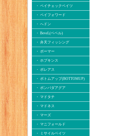
・ ペイチェックベイツ
・ ペイフォワード
・ へドン
・ BeveL(ベベル)
・ 弁天フィッシング
・ ボーマー
・ ホプキンス
・ ボレアス
・ ボトムアップ(BOTTOMUP)
・ ボンバダアグア
・ マドタチ
・ マドネス
・ マーズ
・ マニフォールド
・ ミサイルベイツ