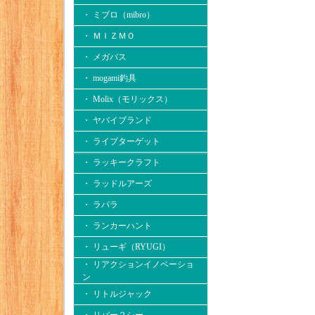
・ ミブロ（mibro）
・ ＭＩＺＭＯ
・ メガバス
・ mogami釣具
・ Molix（モリックス）
・ ヤバイブランド
・ ライブターゲット
・ ラッキークラフト
・ ラッドルアーズ
・ ラパラ
・ ランカーハント
・ リューギ（RYUGI）
・ リアクションイノベーショ
ン
・ リトルジャック