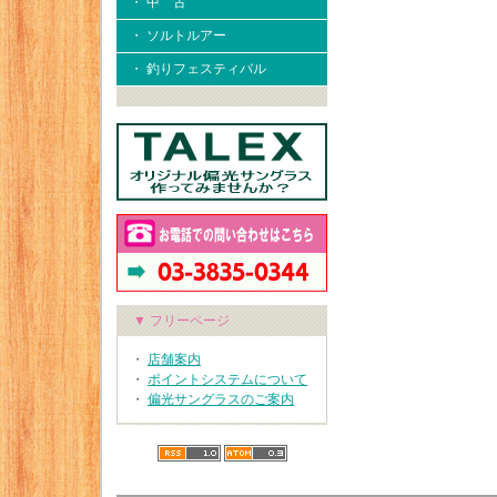
・ 中 古
・ ソルトルアー
・ 釣りフェスティバル
▼ フリーページ
・
店舗案内
・
ポイントシステムについて
・
偏光サングラスのご案内