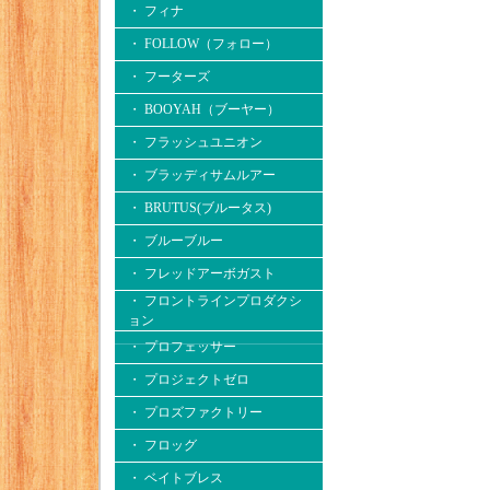
・ フィナ
・ FOLLOW（フォロー）
・ フーターズ
・ BOOYAH（ブーヤー）
・ フラッシュユニオン
・ ブラッディサムルアー
・ BRUTUS(ブルータス)
・ ブルーブルー
・ フレッドアーボガスト
・ フロントラインプロダクシ
ョン
・ プロフェッサー
・ プロジェクトゼロ
・ プロズファクトリー
・ フロッグ
・ ベイトブレス