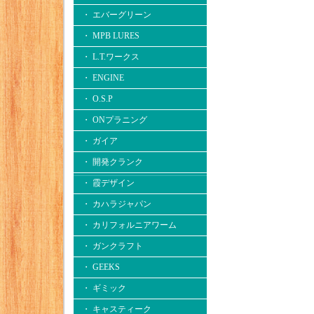
・ エバーグリーン
・ MPB LURES
・ L.T.ワークス
・ ENGINE
・ O.S.P
・ ONプラニング
・ ガイア
・ 開発クランク
・ 霞デザイン
・ カハラジャパン
・ カリフォルニアワーム
・ ガンクラフト
・ GEEKS
・ ギミック
・ キャスティーク