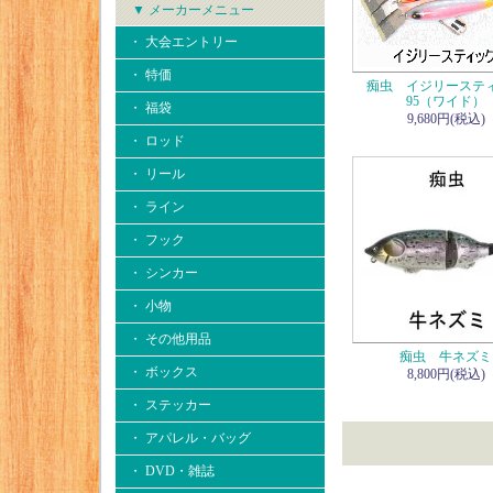
▼ メーカーメニュー
・ 大会エントリー
・ 特価
痴虫 イジリーステ
95（ワイド）
・ 福袋
9,680円(税込)
・ ロッド
・ リール
・ ライン
・ フック
・ シンカー
・ 小物
・ その他用品
痴虫 牛ネズミ
・ ボックス
8,800円(税込)
・ ステッカー
・ アパレル・バッグ
・ DVD・雑誌