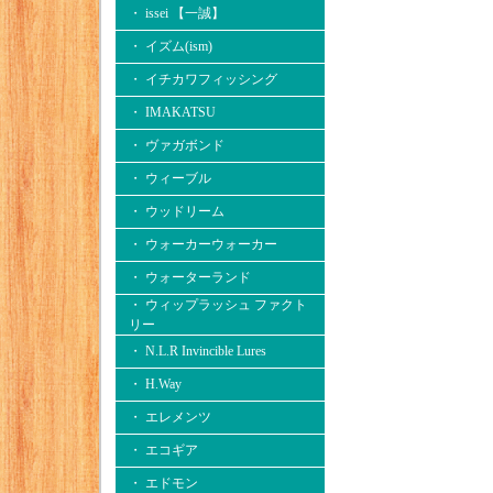
・ issei 【一誠】
・ イズム(ism)
・ イチカワフィッシング
・ IMAKATSU
・ ヴァガボンド
・ ウィーブル
・ ウッドリーム
・ ウォーカーウォーカー
・ ウォーターランド
・ ウィップラッシュ ファクト
リー
・ N.L.R Invincible Lures
・ H.Way
・ エレメンツ
・ エコギア
・ エドモン