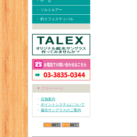
・ 中 古
・ ソルトルアー
・ 釣りフェスティバル
▼ フリーページ
・
店舗案内
・
ポイントシステムについて
・
偏光サングラスのご案内