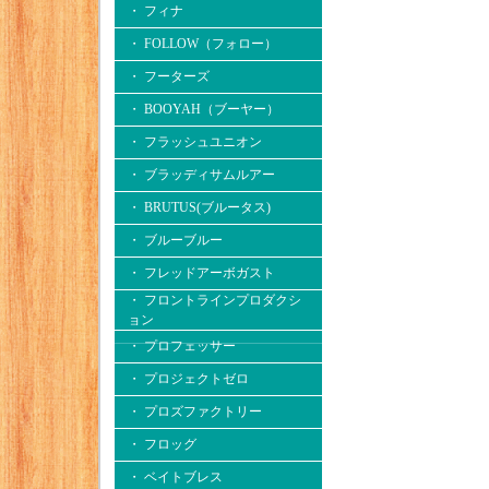
・ フィナ
・ FOLLOW（フォロー）
・ フーターズ
・ BOOYAH（ブーヤー）
・ フラッシュユニオン
・ ブラッディサムルアー
・ BRUTUS(ブルータス)
・ ブルーブルー
・ フレッドアーボガスト
・ フロントラインプロダクシ
ョン
・ プロフェッサー
・ プロジェクトゼロ
・ プロズファクトリー
・ フロッグ
・ ベイトブレス