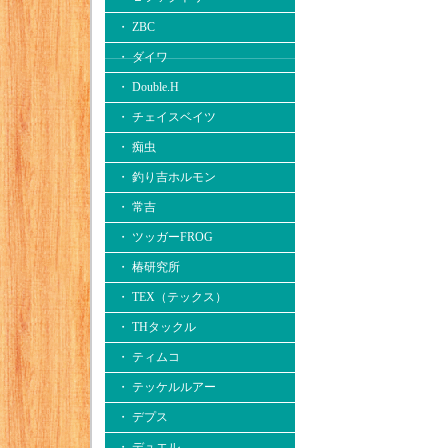
・ ZBC
・ ダイワ
・ Double.H
・ チェイスベイツ
・ 痴虫
・ 釣り吉ホルモン
・ 常吉
・ ツッガーFROG
・ 椿研究所
・ TEX（テックス）
・ THタックル
・ ティムコ
・ テッケルルアー
・ デプス
・ デュエル