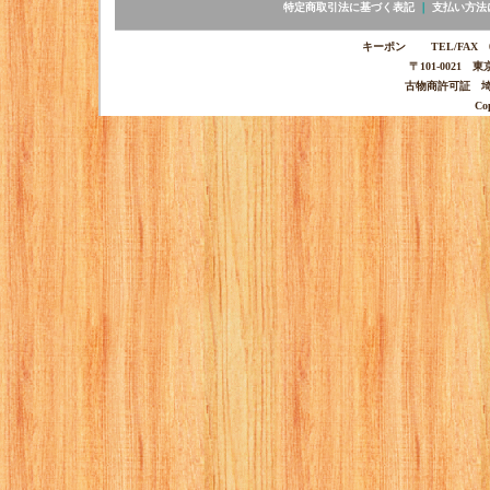
特定商取引法に基づく表記
｜
支払い方法
キーポン TEL/FAX 03-
〒101-0021 
古物商許可証 埼玉
Co