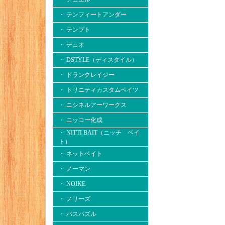
・ テンフィートアンダー
・ テンプト
・ デュオ
・ DSTYLE（ディスタイル）
・ ドランクレイジー
・ トリニティカスタムベイツ
・ ニシネルアーワークス
・ ニッコー化成
・ NITTI BAIT（ニッチ ベイ
ト）
・ ネットベイト
・ ノーマン
・ NOIKE
・ ノリーズ
・ バスパズル