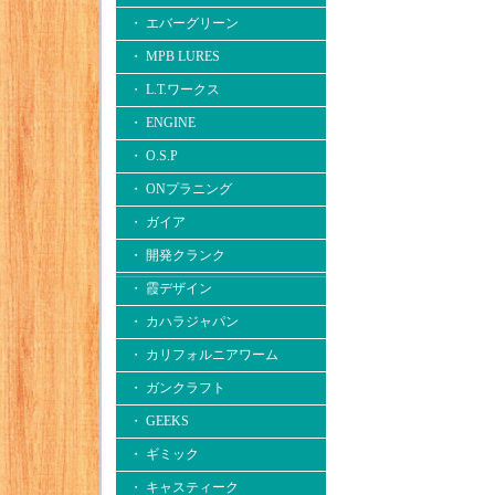
・ エバーグリーン
・ MPB LURES
・ L.T.ワークス
・ ENGINE
・ O.S.P
・ ONプラニング
・ ガイア
・ 開発クランク
・ 霞デザイン
・ カハラジャパン
・ カリフォルニアワーム
・ ガンクラフト
・ GEEKS
・ ギミック
・ キャスティーク