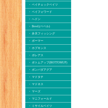
・ ペイチェックベイツ
・ ペイフォワード
・ へドン
・ BeveL(ベベル)
・ 弁天フィッシング
・ ボーマー
・ ホプキンス
・ ボレアス
・ ボトムアップ(BOTTOMUP)
・ ボンバダアグア
・ マドタチ
・ マドネス
・ マーズ
・ マニフォールド
・ ミサイルベイツ