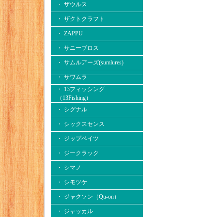
・ ザウルス
・ ザクトクラフト
・ ZAPPU
・ サニーブロス
・ サムルアーズ(sumlures)
・ サワムラ
・ 13フィッシング
（13Fishing）
・ シグナル
・ シックスセンス
・ ジップベイツ
・ ジークラック
・ シマノ
・ シモツケ
・ ジャクソン（Qu-on）
・ ジャッカル