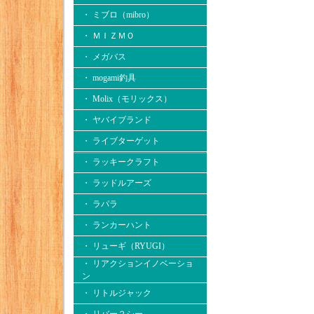
・ ミブロ（mibro）
・ ＭＩＺＭＯ
・ メガバス
・ mogami釣具
・ Molix（モリックス）
・ ヤバイブランド
・ ライブターゲット
・ ラッキークラフト
・ ラッドルアーズ
・ ラパラ
・ ランカーハント
・ リューギ（RYUGI）
・ リアクションイノベーショ
ン
・ リトルジャック