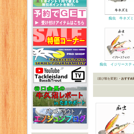
痴虫 牛ネズミ
痴虫 イジリーステ
[並び順を変更]
・おすすめ