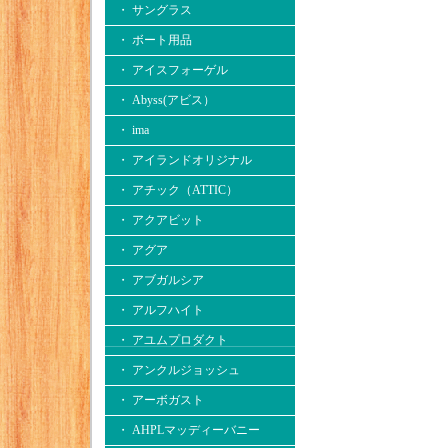
・ サングラス
・ ボート用品
・ アイスフォーゲル
・ Abyss(アビス）
・ ima
・ アイランドオリジナル
・ アチック（ATTIC）
・ アクアビット
・ アグア
・ アブガルシア
・ アルフハイト
・ アユムプロダクト
・ アンクルジョッシュ
・ アーボガスト
・ AHPLマッディーバニー