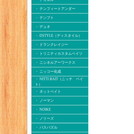
・ テンフィートアンダー
・ テンプト
・ デュオ
・ DSTYLE（ディスタイル）
・ ドランクレイジー
・ トリニティカスタムベイツ
・ ニシネルアーワークス
・ ニッコー化成
・ NITTI BAIT（ニッチ ベイ
ト）
・ ネットベイト
・ ノーマン
・ NOIKE
・ ノリーズ
・ バスパズル