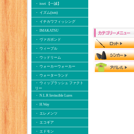
・ issei 【一誠】
・ イズム(ism)
・ イチカワフィッシング
・ IMAKATSU
・ ヴァガボンド
・ ウィーブル
・ ウッドリーム
・ ウォーカーウォーカー
・ ウォーターランド
・ ウィップラッシュ ファクト
リー
・ N.L.R Invincible Lures
・ H.Way
・ エレメンツ
・ エコギア
・ エドモン