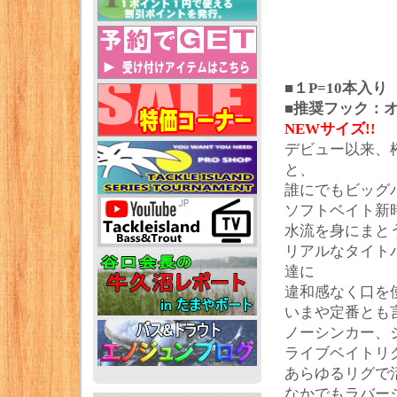
■１P=10本入り
■推奨フック：オ
NEWサイズ!!
デビュー以来、
と、
誰にでもビッグ
ソフトベイト新
水流を身にまと
リアルなタイト
達に
違和感なく口を
いまや定番とも
ノーシンカー、
ライブベイトリ
あらゆるリグで
なかでもラバー