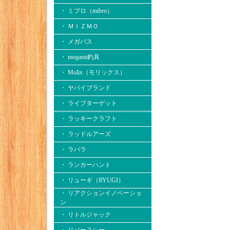
・ ミブロ（mibro）
・ ＭＩＺＭＯ
・ メガバス
・ mogami釣具
・ Molix（モリックス）
・ ヤバイブランド
・ ライブターゲット
・ ラッキークラフト
・ ラッドルアーズ
・ ラパラ
・ ランカーハント
・ リューギ（RYUGI）
・ リアクションイノベーショ
ン
・ リトルジャック