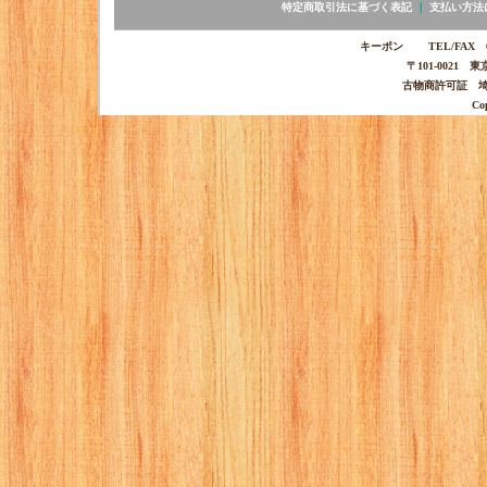
特定商取引法に基づく表記
｜
支払い方法
キーポン TEL/FAX 03-
〒101-0021 
古物商許可証 埼玉
Co