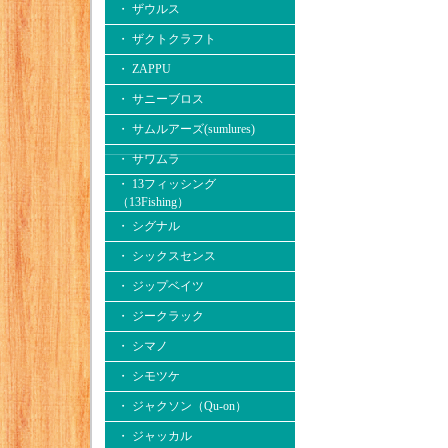
・ ザウルス
・ ザクトクラフト
・ ZAPPU
・ サニーブロス
・ サムルアーズ(sumlures)
・ サワムラ
・ 13フィッシング
（13Fishing）
・ シグナル
・ シックスセンス
・ ジップベイツ
・ ジークラック
・ シマノ
・ シモツケ
・ ジャクソン（Qu-on）
・ ジャッカル