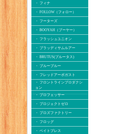
・ フィナ
・ FOLLOW（フォロー）
・ フーターズ
・ BOOYAH（ブーヤー）
・ フラッシュユニオン
・ ブラッディサムルアー
・ BRUTUS(ブルータス)
・ ブルーブルー
・ フレッドアーボガスト
・ フロントラインプロダクシ
ョン
・ プロフェッサー
・ プロジェクトゼロ
・ プロズファクトリー
・ フロッグ
・ ベイトブレス