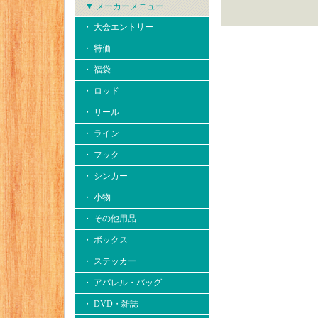
▼ メーカーメニュー
・ 大会エントリー
・ 特価
・ 福袋
・ ロッド
・ リール
・ ライン
・ フック
・ シンカー
・ 小物
・ その他用品
・ ボックス
・ ステッカー
・ アパレル・バッグ
・ DVD・雑誌