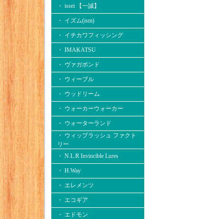
・ issei 【一誠】
・ イズム(ism)
・ イチカワフィッシング
・ IMAKATSU
・ ヴァガボンド
・ ウィーブル
・ ウッドリーム
・ ウォーカーウォーカー
・ ウォーターランド
・ ウィップラッシュ ファクト
リー
・ N.L.R Invincible Lures
・ H.Way
・ エレメンツ
・ エコギア
・ エドモン