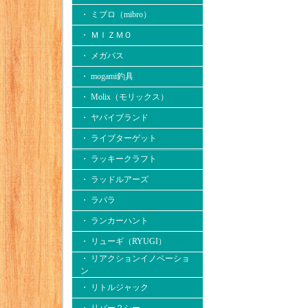
・ ミブロ（mibro）
・ ＭＩＺＭＯ
・ メガバス
・ mogami釣具
・ Molix（モリックス）
・ ヤバイブランド
・ ライブターゲット
・ ラッキークラフト
・ ラッドルアーズ
・ ラパラ
・ ランカーハント
・ リューギ（RYUGI）
・ リアクションイノベーショ
ン
・ リトルジャック