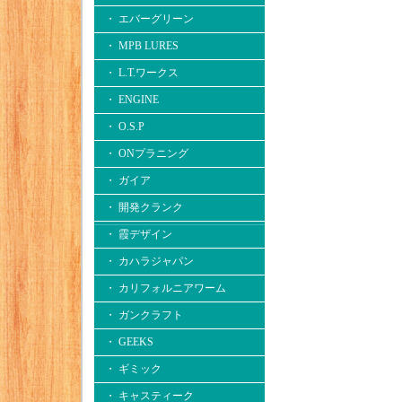
・ エバーグリーン
・ MPB LURES
・ L.T.ワークス
・ ENGINE
・ O.S.P
・ ONプラニング
・ ガイア
・ 開発クランク
・ 霞デザイン
・ カハラジャパン
・ カリフォルニアワーム
・ ガンクラフト
・ GEEKS
・ ギミック
・ キャスティーク