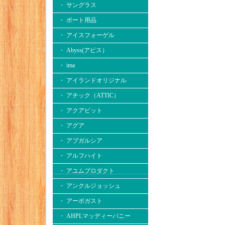
・ サングラス
・ ボート用品
・ アイスフォーゲル
・ Abyss(アビス）
・ ima
・ アイランドオリジナル
・ アチック（ATTIC）
・ アクアビット
・ アグア
・ アブガルシア
・ アルフハイト
・ アユムプロダクト
・ アンクルジョッシュ
・ アーボガスト
・ AHPLマッディーバニー