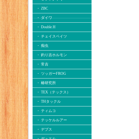
・ ZBC
・ ダイワ
・ Double.H
・ チェイスベイツ
・ 痴虫
・ 釣り吉ホルモン
・ 常吉
・ ツッガーFROG
・ 椿研究所
・ TEX（テックス）
・ THタックル
・ ティムコ
・ テッケルルアー
・ デプス
・ デュエル