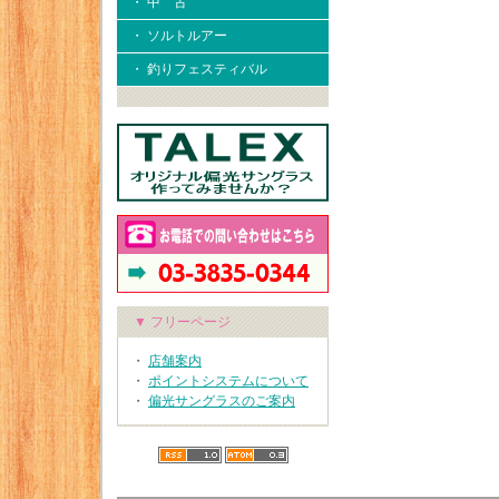
・ 中 古
・ ソルトルアー
・ 釣りフェスティバル
▼ フリーページ
・
店舗案内
・
ポイントシステムについて
・
偏光サングラスのご案内