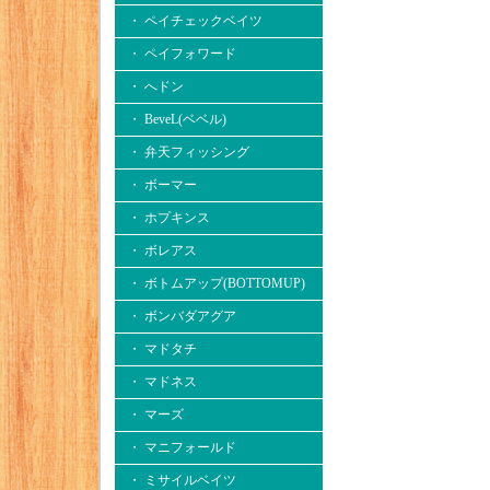
・ ペイチェックベイツ
・ ペイフォワード
・ へドン
・ BeveL(ベベル)
・ 弁天フィッシング
・ ボーマー
・ ホプキンス
・ ボレアス
・ ボトムアップ(BOTTOMUP)
・ ボンバダアグア
・ マドタチ
・ マドネス
・ マーズ
・ マニフォールド
・ ミサイルベイツ