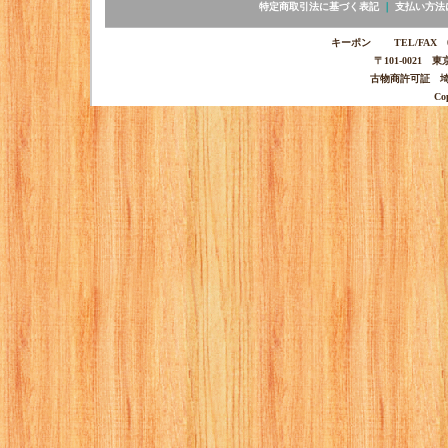
特定商取引法に基づく表記
｜
支払い方法
キーポン TEL/FAX 03-
〒101-0021 
古物商許可証 埼玉
Co