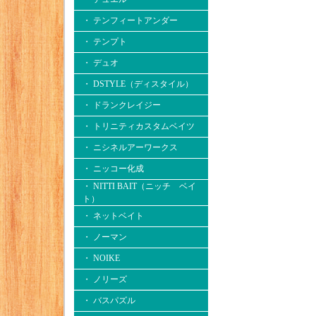
・ テンフィートアンダー
・ テンプト
・ デュオ
・ DSTYLE（ディスタイル）
・ ドランクレイジー
・ トリニティカスタムベイツ
・ ニシネルアーワークス
・ ニッコー化成
・ NITTI BAIT（ニッチ ベイ
ト）
・ ネットベイト
・ ノーマン
・ NOIKE
・ ノリーズ
・ バスパズル