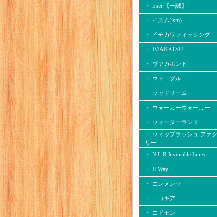
・ issei 【一誠】
・ イズム(ism)
・ イチカワフィッシング
・ IMAKATSU
・ ヴァガボンド
・ ウィーブル
・ ウッドリーム
・ ウォーカーウォーカー
・ ウォーターランド
・ ウィップラッシュ ファ
リー
・ N.L.R Invincible Lures
・ H.Way
・ エレメンツ
・ エコギア
・ エドモン