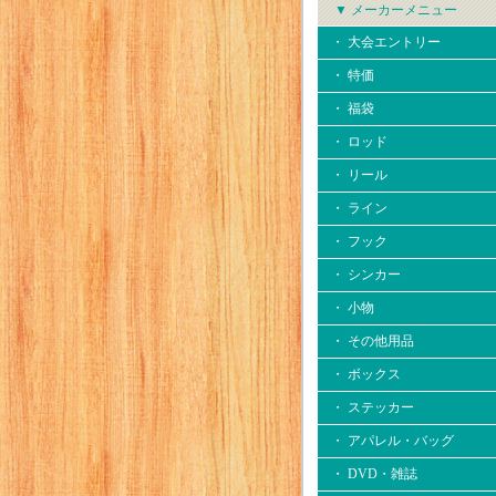
▼ メーカーメニュー
・ 大会エントリー
・ 特価
・ 福袋
・ ロッド
・ リール
・ ライン
・ フック
・ シンカー
・ 小物
・ その他用品
・ ボックス
・ ステッカー
・ アパレル・バッグ
・ DVD・雑誌