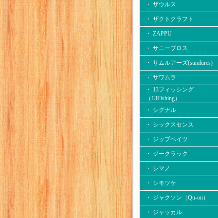
・ ザウルス
・ ザクトクラフト
・ ZAPPU
・ サニーブロス
・ サムルアーズ(sumlures)
・ サワムラ
・ 13フィッシング
（13Fishing）
・ シグナル
・ シックスセンス
・ ジップベイツ
・ ジークラック
・ シマノ
・ シモツケ
・ ジャクソン（Qu-on）
・ ジャッカル