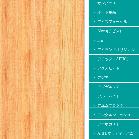
・ サングラス
・ ボート用品
・ アイスフォーゲル
・ Abyss(アビス）
・ ima
・ アイランドオリジナル
・ アチック（ATTIC）
・ アクアビット
・ アグア
・ アブガルシア
・ アルフハイト
・ アユムプロダクト
・ アンクルジョッシュ
・ アーボガスト
・ AHPLマッディーバニー