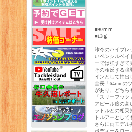
■90ｍｍ
■13ｇ
昨今のハイプレ
いペンシルベイ
ーでは強すぎて
その相反する強
インとして抽出
全長「64mmの
があり、どちら
「スリーフック
アピール度の高
ラトルとの相乗
トルアーとして
さらに両モデル
ボディーをロー