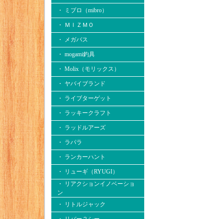
・ ミブロ（mibro）
・ ＭＩＺＭＯ
・ メガバス
・ mogami釣具
・ Molix（モリックス）
・ ヤバイブランド
・ ライブターゲット
・ ラッキークラフト
・ ラッドルアーズ
・ ラパラ
・ ランカーハント
・ リューギ（RYUGI）
・ リアクションイノベーショ
ン
・ リトルジャック