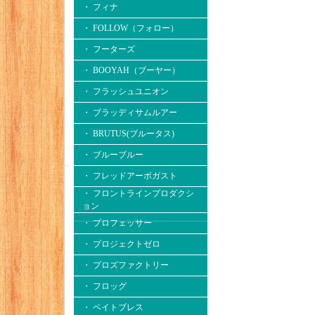
・ フィナ
・ FOLLOW（フォロー）
・ フーターズ
・ BOOYAH（ブーヤー）
・ フラッシュユニオン
・ ブラッディサムルアー
・ BRUTUS(ブルータス)
・ ブルーブルー
・ フレッドアーボガスト
・ フロントラインプロダクシ
ョン
・ プロフェッサー
・ プロジェクトゼロ
・ プロズファクトリー
・ フロッグ
・ ベイトブレス