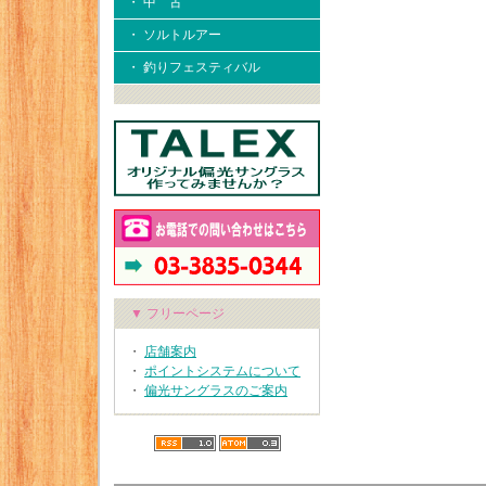
・ 中 古
・ ソルトルアー
・ 釣りフェスティバル
▼ フリーページ
・
店舗案内
・
ポイントシステムについて
・
偏光サングラスのご案内