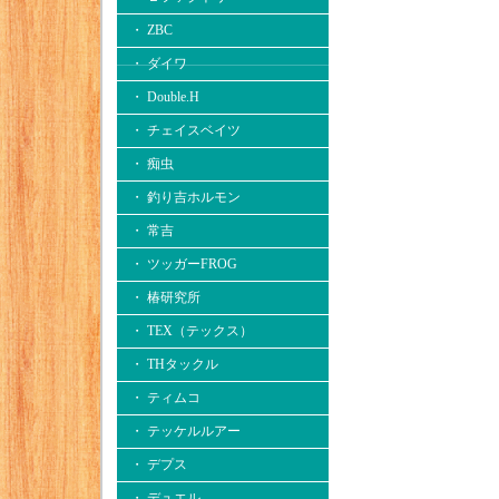
・ ZBC
・ ダイワ
・ Double.H
・ チェイスベイツ
・ 痴虫
・ 釣り吉ホルモン
・ 常吉
・ ツッガーFROG
・ 椿研究所
・ TEX（テックス）
・ THタックル
・ ティムコ
・ テッケルルアー
・ デプス
・ デュエル