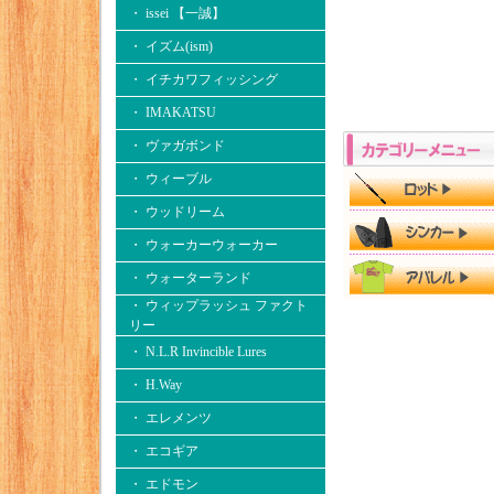
・ issei 【一誠】
・ イズム(ism)
・ イチカワフィッシング
・ IMAKATSU
・ ヴァガボンド
・ ウィーブル
・ ウッドリーム
・ ウォーカーウォーカー
・ ウォーターランド
・ ウィップラッシュ ファクト
リー
・ N.L.R Invincible Lures
・ H.Way
・ エレメンツ
・ エコギア
・ エドモン