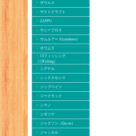
・ ザウルス
・ ザクトクラフト
・ ZAPPU
・ サニーブロス
・ サムルアーズ(sumlures)
・ サワムラ
・ 13フィッシング
（13Fishing）
・ シグナル
・ シックスセンス
・ ジップベイツ
・ ジークラック
・ シマノ
・ シモツケ
・ ジャクソン（Qu-on）
・ ジャッカル