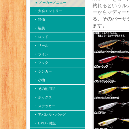
▼ メーカーメニュー
釣れるというル
・ 大会エントリー
ーからマディー
る、そのバーサ
・ 特価
ます。
・ 福袋
・ ロッド
・ リール
・ ライン
・ フック
・ シンカー
・ 小物
・ その他用品
・ ボックス
・ ステッカー
・ アパレル・バッグ
・ DVD・雑誌