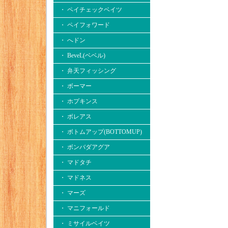
・ ペイチェックベイツ
・ ペイフォワード
・ へドン
・ BeveL(ベベル)
・ 弁天フィッシング
・ ボーマー
・ ホプキンス
・ ボレアス
・ ボトムアップ(BOTTOMUP)
・ ボンバダアグア
・ マドタチ
・ マドネス
・ マーズ
・ マニフォールド
・ ミサイルベイツ