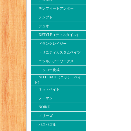
・ テンフィートアンダー
・ テンプト
・ デュオ
・ DSTYLE（ディスタイル）
・ ドランクレイジー
・ トリニティカスタムベイツ
・ ニシネルアーワークス
・ ニッコー化成
・ NITTI BAIT（ニッチ ベイ
ト）
・ ネットベイト
・ ノーマン
・ NOIKE
・ ノリーズ
・ バスパズル