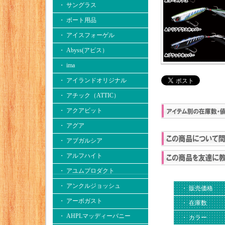
・ サングラス
・ ボート用品
・ アイスフォーゲル
・ Abyss(アビス）
・ ima
・ アイランドオリジナル
・ アチック（ATTIC）
・ アクアビット
・ アグア
・ アブガルシア
・ アルフハイト
・ アユムプロダクト
・ アンクルジョッシュ
・ 販売価格
・ アーボガスト
・ 在庫数
・ AHPLマッディーバニー
・ カラー