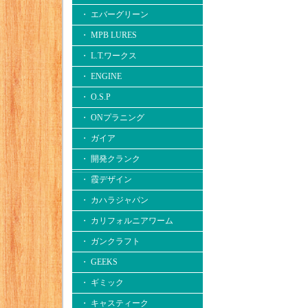
・ エバーグリーン
・ MPB LURES
・ L.T.ワークス
・ ENGINE
・ O.S.P
・ ONプラニング
・ ガイア
・ 開発クランク
・ 霞デザイン
・ カハラジャパン
・ カリフォルニアワーム
・ ガンクラフト
・ GEEKS
・ ギミック
・ キャスティーク