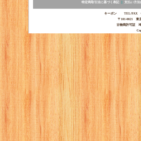
特定商取引法に基づく表記
｜
支払い方法
キーポン TEL/FAX 03-
〒101-0021 
古物商許可証 埼玉
Co