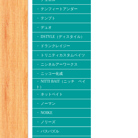
・ テンフィートアンダー
・ テンプト
・ デュオ
・ DSTYLE（ディスタイル）
・ ドランクレイジー
・ トリニティカスタムベイツ
・ ニシネルアーワークス
・ ニッコー化成
・ NITTI BAIT（ニッチ ベイ
ト）
・ ネットベイト
・ ノーマン
・ NOIKE
・ ノリーズ
・ バスパズル