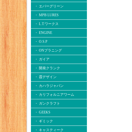
・ エバーグリーン
・ MPB LURES
・ L.T.ワークス
・ ENGINE
・ O.S.P
・ ONプラニング
・ ガイア
・ 開発クランク
・ 霞デザイン
・ カハラジャパン
・ カリフォルニアワーム
・ ガンクラフト
・ GEEKS
・ ギミック
・ キャスティーク