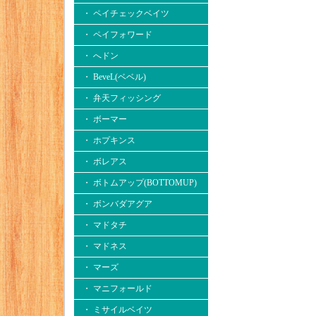
・ ペイチェックベイツ
・ ペイフォワード
・ へドン
・ BeveL(ベベル)
・ 弁天フィッシング
・ ボーマー
・ ホプキンス
・ ボレアス
・ ボトムアップ(BOTTOMUP)
・ ボンバダアグア
・ マドタチ
・ マドネス
・ マーズ
・ マニフォールド
・ ミサイルベイツ