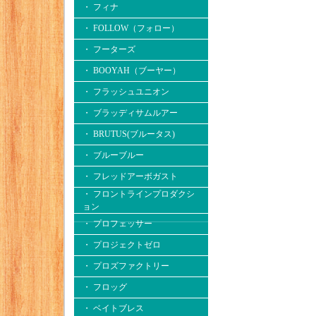
・ フィナ
・ FOLLOW（フォロー）
・ フーターズ
・ BOOYAH（ブーヤー）
・ フラッシュユニオン
・ ブラッディサムルアー
・ BRUTUS(ブルータス)
・ ブルーブルー
・ フレッドアーボガスト
・ フロントラインプロダクシ
ョン
・ プロフェッサー
・ プロジェクトゼロ
・ プロズファクトリー
・ フロッグ
・ ベイトブレス