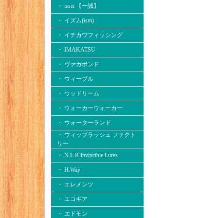
・ issei 【一誠】
・ イズム(ism)
・ イチカワフィッシング
・ IMAKATSU
・ ヴァガボンド
・ ウィーブル
・ ウッドリーム
・ ウォーカーウォーカー
・ ウォーターランド
・ ウィップラッシュ ファクト
リー
・ N.L.R Invincible Lures
・ H.Way
・ エレメンツ
・ エコギア
・ エドモン