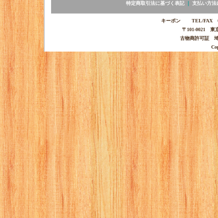
特定商取引法に基づく表記
｜
支払い方法
キーポン TEL/FAX 03-
〒101-0021 
古物商許可証 埼玉
Co