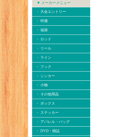
▼ メーカーメニュー
・ 大会エントリー
・ 特価
・ 福袋
・ ロッド
・ リール
・ ライン
・ フック
・ シンカー
・ 小物
・ その他用品
・ ボックス
・ ステッカー
・ アパレル・バッグ
・ DVD・雑誌