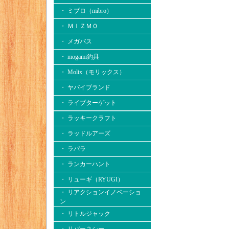
・ ミブロ（mibro）
・ ＭＩＺＭＯ
・ メガバス
・ mogami釣具
・ Molix（モリックス）
・ ヤバイブランド
・ ライブターゲット
・ ラッキークラフト
・ ラッドルアーズ
・ ラパラ
・ ランカーハント
・ リューギ（RYUGI）
・ リアクションイノベーショ
ン
・ リトルジャック