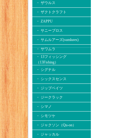
・ ザウルス
・ ザクトクラフト
・ ZAPPU
・ サニーブロス
・ サムルアーズ(sumlures)
・ サワムラ
・ 13フィッシング
（13Fishing）
・ シグナル
・ シックスセンス
・ ジップベイツ
・ ジークラック
・ シマノ
・ シモツケ
・ ジャクソン（Qu-on）
・ ジャッカル