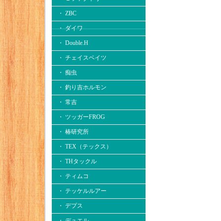
・ ZBC
・ ダイワ
・ Double.H
・ チェイスベイツ
・ 痴虫
・ 釣り吉ホルモン
・ 常吉
・ ツッガーFROG
・ 椿研究所
・ TEX（テックス）
・ THタックル
・ ティムコ
・ テッケルルアー
・ デプス
・ デュエル