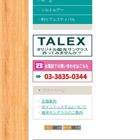
・ 中 古
・ ソルトルアー
・ 釣りフェスティバル
▼ フリーページ
・
店舗案内
・
ポイントシステムについて
・
偏光サングラスのご案内