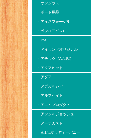
・ サングラス
・ ボート用品
・ アイスフォーゲル
・ Abyss(アビス）
・ ima
・ アイランドオリジナル
・ アチック（ATTIC）
・ アクアビット
・ アグア
・ アブガルシア
・ アルフハイト
・ アユムプロダクト
・ アンクルジョッシュ
・ アーボガスト
・ AHPLマッディーバニー