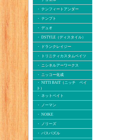
・ テンフィートアンダー
・ テンプト
・ デュオ
・ DSTYLE（ディスタイル）
・ ドランクレイジー
・ トリニティカスタムベイツ
・ ニシネルアーワークス
・ ニッコー化成
・ NITTI BAIT（ニッチ ベイ
ト）
・ ネットベイト
・ ノーマン
・ NOIKE
・ ノリーズ
・ バスパズル