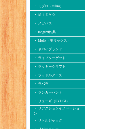
・ ミブロ（mibro）
・ ＭＩＺＭＯ
・ メガバス
・ mogami釣具
・ Molix（モリックス）
・ ヤバイブランド
・ ライブターゲット
・ ラッキークラフト
・ ラッドルアーズ
・ ラパラ
・ ランカーハント
・ リューギ（RYUGI）
・ リアクションイノベーショ
ン
・ リトルジャック