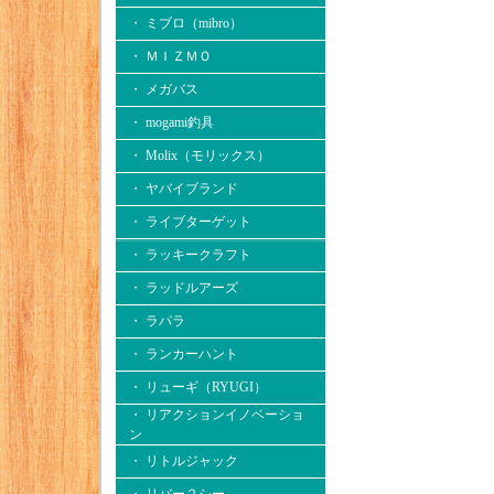
・ ミブロ（mibro）
・ ＭＩＺＭＯ
・ メガバス
・ mogami釣具
・ Molix（モリックス）
・ ヤバイブランド
・ ライブターゲット
・ ラッキークラフト
・ ラッドルアーズ
・ ラパラ
・ ランカーハント
・ リューギ（RYUGI）
・ リアクションイノベーショ
ン
・ リトルジャック