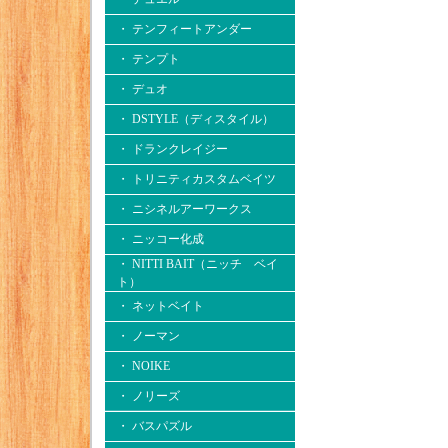
・ テンフィートアンダー
・ テンプト
・ デュオ
・ DSTYLE（ディスタイル）
・ ドランクレイジー
・ トリニティカスタムベイツ
・ ニシネルアーワークス
・ ニッコー化成
・ NITTI BAIT（ニッチ ベイ
ト）
・ ネットベイト
・ ノーマン
・ NOIKE
・ ノリーズ
・ バスパズル