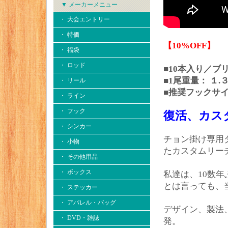
▼ メーカーメニュー
・ 大会エントリー
・ 特価
【10%OFF】
・ 福袋
・ ロッド
■10本入り／ブ
■1尾重量： １.
・ リール
■推奨フックサイ
・ ライン
・ フック
復活、カス
・ シンカー
チョン掛け専用
・ 小物
たカスタムリー
・ その他用品
・ ボックス
私達は、10数
とは言っても、
・ ステッカー
・ アパレル・バッグ
デザイン、製法
・ DVD・雑誌
発。