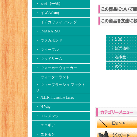
・ issei 【一誠】
・ イズム(ism)
・ イチカワフィッシング
・ IMAKATSU
・ 定価
・ ヴァガボンド
・ 販売価格
・ ウィーブル
・ 在庫数
・ ウッドリーム
・ カラー
・ ウォーカーウォーカー
・ ウォーターランド
・ ウィップラッシュ ファクト
リー
・ N.L.R Invincible Lures
・ H.Way
・ エレメンツ
・ エコギア
・ エドモン