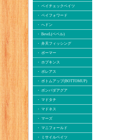
・ ペイチェックベイツ
・ ペイフォワード
・ へドン
・ BeveL(ベベル)
・ 弁天フィッシング
・ ボーマー
・ ホプキンス
・ ボレアス
・ ボトムアップ(BOTTOMUP)
・ ボンバダアグア
・ マドタチ
・ マドネス
・ マーズ
・ マニフォールド
・ ミサイルベイツ