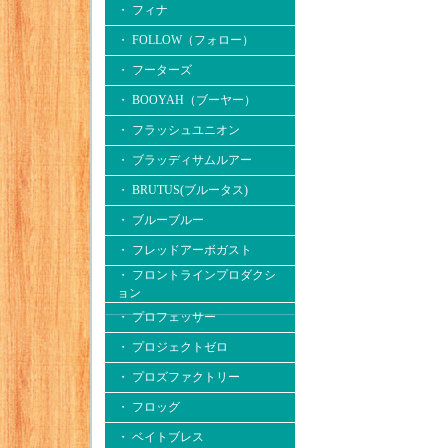
・ フィナ
・ FOLLOW（フォロー）
・ フーターズ
・ BOOYAH（ブーヤー）
・ フラッシュユニオン
・ ブラッディサムルアー
・ BRUTUS(ブルータス)
・ ブルーブルー
・ フレッドアーボガスト
・ フロントラインプロダクシ
ョン
・ プロフェッサー
・ プロジェクトゼロ
・ プロズファクトリー
・ フロッグ
・ ベイトブレス