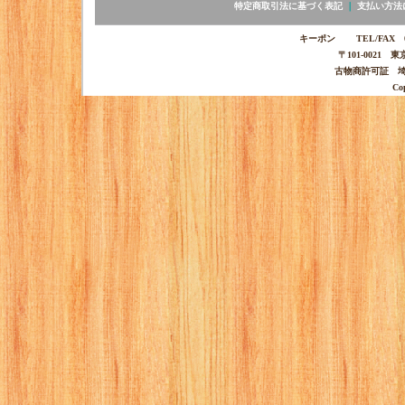
特定商取引法に基づく表記
｜
支払い方法
キーポン TEL/FAX 03-
〒101-0021 
古物商許可証 埼玉
Co