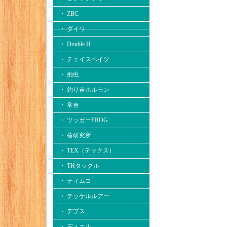
・ ZBC
・ ダイワ
・ Double.H
・ チェイスベイツ
・ 痴虫
・ 釣り吉ホルモン
・ 常吉
・ ツッガーFROG
・ 椿研究所
・ TEX（テックス）
・ THタックル
・ ティムコ
・ テッケルルアー
・ デプス
・ デュエル