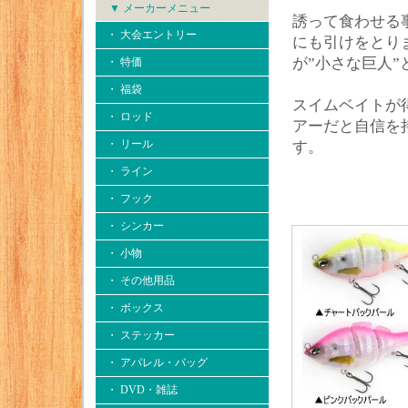
▼ メーカーメニュー
誘って食わせる
・ 大会エントリー
にも引けをとり
が”小さな巨人
・ 特価
・ 福袋
スイムベイトが
・ ロッド
アーだと自信を
・ リール
す。
・ ライン
・ フック
・ シンカー
・ 小物
・ その他用品
・ ボックス
・ ステッカー
・ アパレル・バッグ
・ DVD・雑誌