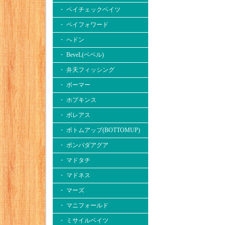
・ ペイチェックベイツ
・ ペイフォワード
・ へドン
・ BeveL(ベベル)
・ 弁天フィッシング
・ ボーマー
・ ホプキンス
・ ボレアス
・ ボトムアップ(BOTTOMUP)
・ ボンバダアグア
・ マドタチ
・ マドネス
・ マーズ
・ マニフォールド
・ ミサイルベイツ