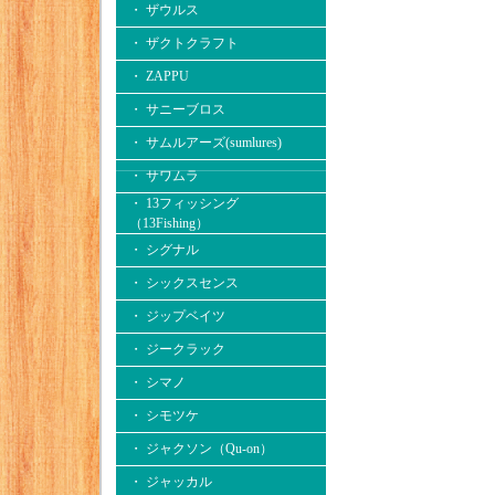
・ ザウルス
・ ザクトクラフト
・ ZAPPU
・ サニーブロス
・ サムルアーズ(sumlures)
・ サワムラ
・ 13フィッシング
（13Fishing）
・ シグナル
・ シックスセンス
・ ジップベイツ
・ ジークラック
・ シマノ
・ シモツケ
・ ジャクソン（Qu-on）
・ ジャッカル