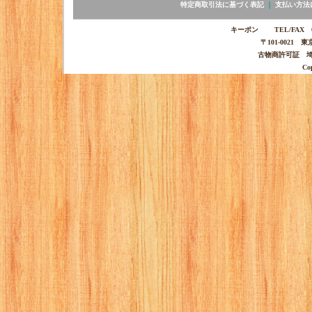
特定商取引法に基づく表記
｜
支払い方法
キーポン TEL/FAX 03-
〒101-0021 
古物商許可証 埼玉
Co