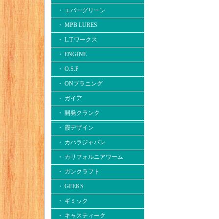
・ エバーグリーン
・ MPB LURES
・ L.T.ワークス
・ ENGINE
・ O.S.P
・ ONプラニング
・ ガイア
・ 開発クランク
・ 霞デザイン
・ カハラジャパン
・ カリフォルニアワーム
・ ガンクラフト
・ GEEKS
・ ギミック
・ キャスティーク