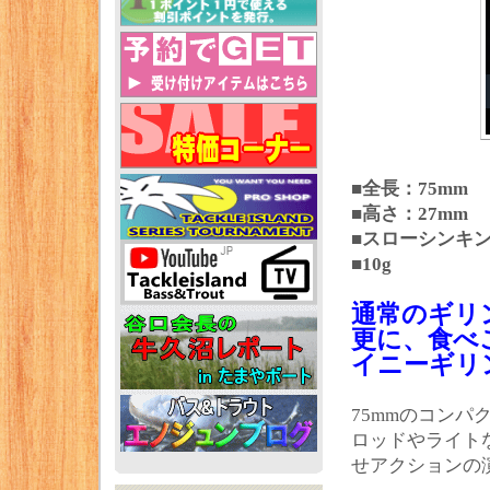
■全長：75mm
■高さ：27mm
■スローシンキ
■10g
通常のギリ
更に、食べ
イニーギリ
75mmのコン
ロッドやライト
せアクションの