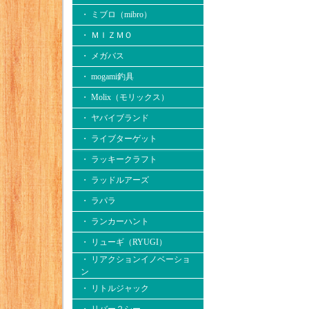
・ ミブロ（mibro）
・ ＭＩＺＭＯ
・ メガバス
・ mogami釣具
・ Molix（モリックス）
・ ヤバイブランド
・ ライブターゲット
・ ラッキークラフト
・ ラッドルアーズ
・ ラパラ
・ ランカーハント
・ リューギ（RYUGI）
・ リアクションイノベーショ
ン
・ リトルジャック