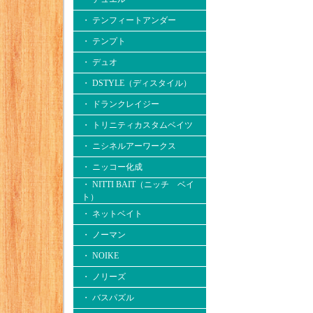
・ テンフィートアンダー
・ テンプト
・ デュオ
・ DSTYLE（ディスタイル）
・ ドランクレイジー
・ トリニティカスタムベイツ
・ ニシネルアーワークス
・ ニッコー化成
・ NITTI BAIT（ニッチ ベイ
ト）
・ ネットベイト
・ ノーマン
・ NOIKE
・ ノリーズ
・ バスパズル