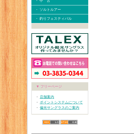
・ 中 古
・ ソルトルアー
・ 釣りフェスティバル
▼ フリーページ
・
店舗案内
・
ポイントシステムについて
・
偏光サングラスのご案内