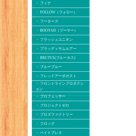
・ フィナ
・ FOLLOW（フォロー）
・ フーターズ
・ BOOYAH（ブーヤー）
・ フラッシュユニオン
・ ブラッディサムルアー
・ BRUTUS(ブルータス)
・ ブルーブルー
・ フレッドアーボガスト
・ フロントラインプロダクシ
ョン
・ プロフェッサー
・ プロジェクトゼロ
・ プロズファクトリー
・ フロッグ
・ ベイトブレス