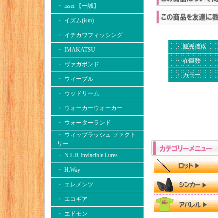
・ issei 【一誠】
・ イズム(ism)
・ イチカワフィッシング
・ 販売価格
・ IMAKATSU
・ 在庫数
・ ヴァガボンド
・ カラー
・ ウィーブル
・ ウッドリーム
・ ウォーカーウォーカー
・ ウォーターランド
・ ウィップラッシュ ファクト
リー
・ N.L.R Invincible Lures
・ H.Way
・ エレメンツ
・ エコギア
・ エドモン