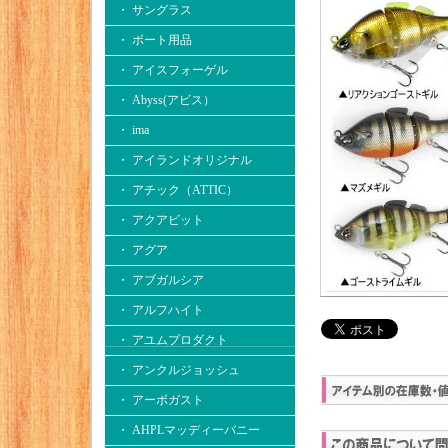
・ サングラス
・ ボート用品
・ アイスフォーゲル
・ Abyss(アビス）
・ ima
・ アイランドオリジナル
・ アチック（ATTIC）
・ アクアビット
・ アグア
・ アブガルシア
・ アルフハイト
・ アユムプロダクト
・ アンクルジョッシュ
・ アーボガスト
・ AHPLマッディーバニー