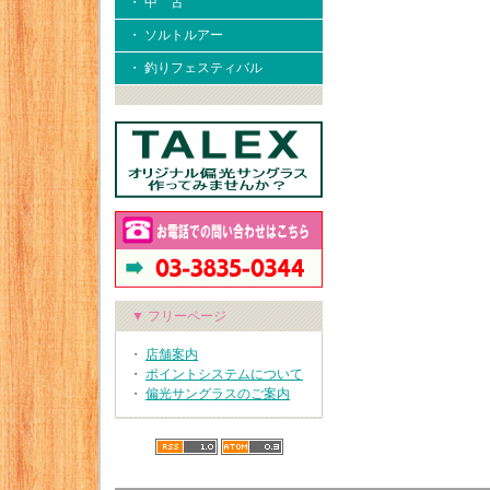
・ 中 古
・ ソルトルアー
・ 釣りフェスティバル
▼ フリーページ
・
店舗案内
・
ポイントシステムについて
・
偏光サングラスのご案内