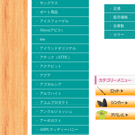
・ サングラス
・ 定価
・ ボート用品
・ 販売価格
・ アイスフォーゲル
・ 在庫数
・ Abyss(アビス）
・ カラー
・ ima
・ アイランドオリジナル
・ アチック（ATTIC）
・ アクアビット
・ アグア
・ アブガルシア
・ アルフハイト
・ アユムプロダクト
・ アンクルジョッシュ
・ アーボガスト
・ AHPLマッディーバニー