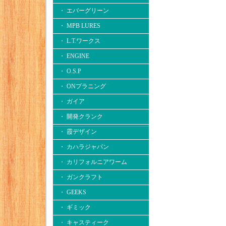
・ エバーグリーン
・ MPB LURES
・ L.T.ワークス
・ ENGINE
・ O.S.P
・ ONプラニング
・ ガイア
・ 開発クランク
・ 霞デザイン
・ カハラジャパン
・ カリフォルニアワーム
・ ガンクラフト
・ GEEKS
・ ギミック
・ キャスティーク