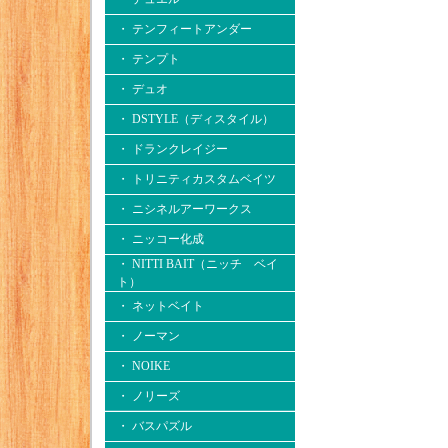
・ テンフィートアンダー
・ テンプト
・ デュオ
・ DSTYLE（ディスタイル）
・ ドランクレイジー
・ トリニティカスタムベイツ
・ ニシネルアーワークス
・ ニッコー化成
・ NITTI BAIT（ニッチ ベイ
ト）
・ ネットベイト
・ ノーマン
・ NOIKE
・ ノリーズ
・ バスパズル