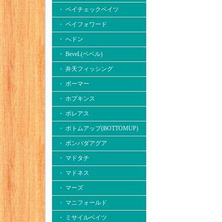
・ ペイチェックベイツ
・ ペイフォワード
・ へドン
・ BeveL(ベベル)
・ 弁天フィッシング
・ ボーマー
・ ホプキンス
・ ボレアス
・ ボトムアップ(BOTTOMUP)
・ ボンバダアグア
・ マドタチ
・ マドネス
・ マーズ
・ マニフォールド
・ ミサイルベイツ