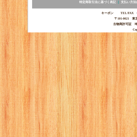
特定商取引法に基づく表記
｜
支払い方法
キーポン TEL/FAX 03-
〒101-0021 
古物商許可証 埼玉
Co