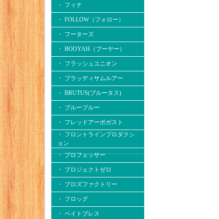
・ フィナ
・ FOLLOW（フォロー）
・ フーターズ
・ BOOYAH（ブーヤー）
・ フラッシュユニオン
・ ブラッディサムルアー
・ BRUTUS(ブルータス)
・ ブルーブルー
・ フレッドアーボガスト
・ フロントラインプロダクシ
ョン
・ プロフェッサー
・ プロジェクトゼロ
・ プロズファクトリー
・ フロッグ
・ ベイトブレス