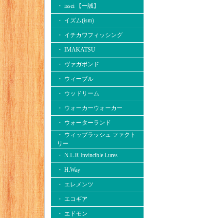
・ issei 【一誠】
・ イズム(ism)
・ イチカワフィッシング
・ IMAKATSU
・ ヴァガボンド
・ ウィーブル
・ ウッドリーム
・ ウォーカーウォーカー
・ ウォーターランド
・ ウィップラッシュ ファクト
リー
・ N.L.R Invincible Lures
・ H.Way
・ エレメンツ
・ エコギア
・ エドモン