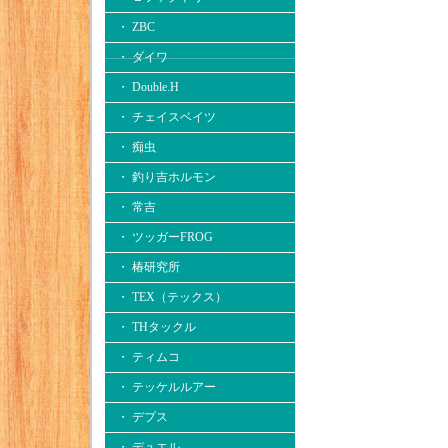
・ ZBC
・ ダイワ
・ Double.H
・ チェイスベイツ
・ 痴虫
・ 釣り吉ホルモン
・ 常吉
・ ツッガーFROG
・ 椿研究所
・ TEX（テックス）
・ THタックル
・ ティムコ
・ テッケルルアー
・ デプス
・ デュエル