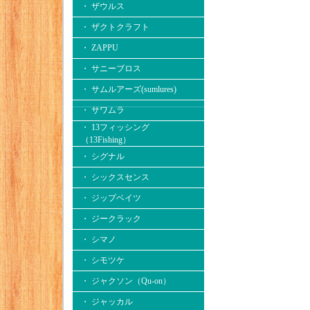
・ ザウルス
・ ザクトクラフト
・ ZAPPU
・ サニーブロス
・ サムルアーズ(sumlures)
・ サワムラ
・ 13フィッシング
（13Fishing）
・ シグナル
・ シックスセンス
・ ジップベイツ
・ ジークラック
・ シマノ
・ シモツケ
・ ジャクソン（Qu-on）
・ ジャッカル