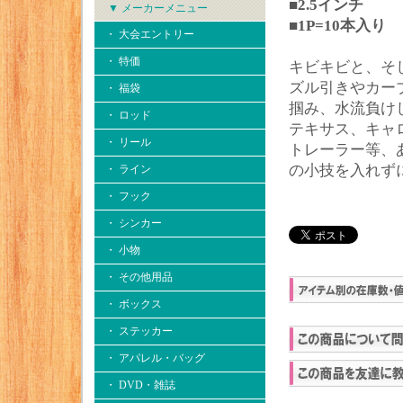
■2.5インチ
▼ メーカーメニュー
■1P=10本入り
・ 大会エントリー
・ 特価
キビキビと、そ
ズル引きやカー
・ 福袋
掴み、水流負け
・ ロッド
テキサス、キャ
・ リール
トレーラー等、
の小技を入れず
・ ライン
・ フック
・ シンカー
・ 小物
・ その他用品
・ ボックス
・ ステッカー
・ アパレル・バッグ
・ DVD・雑誌