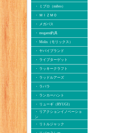
・ ミブロ（mibro）
・ ＭＩＺＭＯ
・ メガバス
・ mogami釣具
・ Molix（モリックス）
・ ヤバイブランド
・ ライブターゲット
・ ラッキークラフト
・ ラッドルアーズ
・ ラパラ
・ ランカーハント
・ リューギ（RYUGI）
・ リアクションイノベーショ
ン
・ リトルジャック