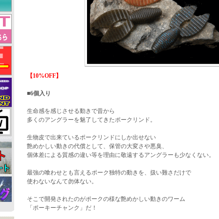
【10%OFF】
■6個入り
生命感を感じさせる動きで昔から
多くのアングラーを魅了してきたポークリンド。
生物皮で出来ているポークリンドにしか出せない
艶めかしい動きの代償として、保管の大変さや悪臭、
個体差による質感の違い等を理由に敬遠するアングラーも少なくない。
最強の喰わせとも言えるポーク独特の動きを、扱い難さだけで
使わないなんて勿体ない。
そこで開発されたのがポークの様な艶めかしい動きのワーム
「ポーキーチャンク」だ！