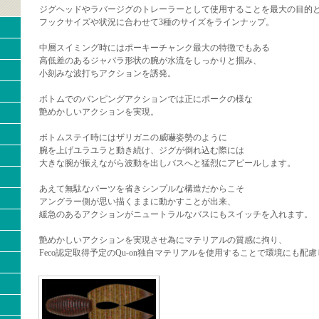
ジグヘッドやラバージグのトレーラーとして使用することを最大の目的
フックサイズや状況に合わせて3種のサイズをラインナップ。
中層スイミング時にはポーキーチャンク最大の特徴でもある
高低差のあるジャバラ形状の腕が水流をしっかりと掴み、
小刻みな波打ちアクションを誘発。
ボトムでのバンピングアクションでは正にポークの様な
艶めかしいアクションを実現。
ボトムステイ時にはザリガニの威嚇姿勢のように
腕を上げユラユラと動き続け、ジグが倒れ込む際には
大きな腕が振えながら波動を出しバスへと猛烈にアピールします。
あえて無駄なパーツを省きシンプルな構造だからこそ
アングラー側が思い描くままに動かすことが出来、
緩急のあるアクションがニュートラルなバスにもスイッチを入れます。
艶めかしいアクションを実現させ為にマテリアルの質感に拘り、
Feco認定取得予定のQu-on独自マテリアルを使用することで環境にも配