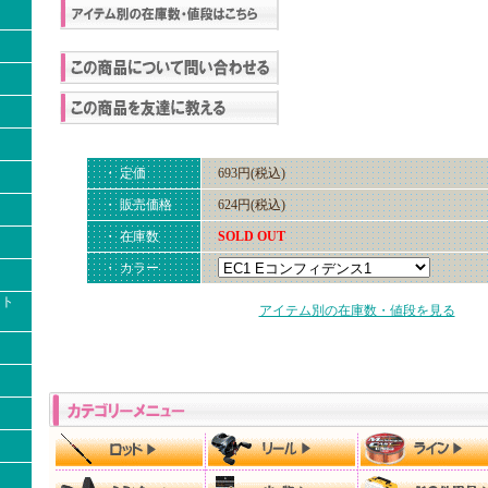
・ 定価
693円(税込)
・ 販売価格
624円(税込)
・ 在庫数
SOLD OUT
・ カラー
クト
アイテム別の在庫数・値段を見る