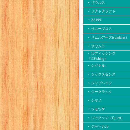
・ ザウルス
・ ザクトクラフト
・ ZAPPU
・ サニーブロス
・ サムルアーズ(sumlures)
・ サワムラ
・ 13フィッシング
（13Fishing）
・ シグナル
・ シックスセンス
・ ジップベイツ
・ ジークラック
・ シマノ
・ シモツケ
・ ジャクソン（Qu-on）
・ ジャッカル