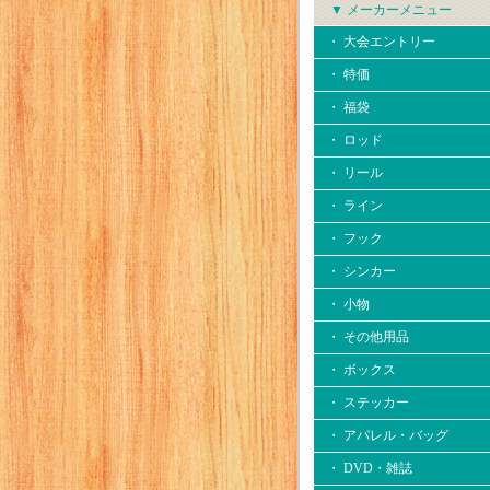
▼ メーカーメニュー
・ 大会エントリー
・ 特価
・ 福袋
・ ロッド
・ リール
・ ライン
・ フック
・ シンカー
・ 小物
・ その他用品
・ ボックス
・ ステッカー
・ アパレル・バッグ
・ DVD・雑誌