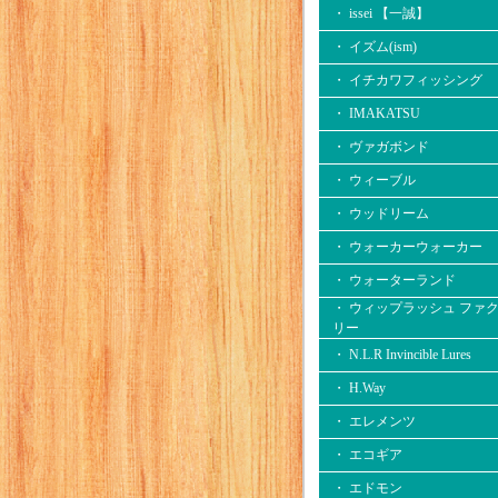
・ issei 【一誠】
・ イズム(ism)
・ イチカワフィッシング
・ IMAKATSU
・ ヴァガボンド
・ ウィーブル
・ ウッドリーム
・ ウォーカーウォーカー
・ ウォーターランド
・ ウィップラッシュ ファ
リー
・ N.L.R Invincible Lures
・ H.Way
・ エレメンツ
・ エコギア
・ エドモン