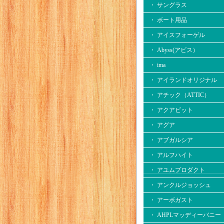
・ サングラス
・ ボート用品
・ アイスフォーゲル
・ Abyss(アビス）
・ ima
・ アイランドオリジナル
・ アチック（ATTIC）
・ アクアビット
・ アグア
・ アブガルシア
・ アルフハイト
・ アユムプロダクト
・ アンクルジョッシュ
・ アーボガスト
・ AHPLマッディーバニー