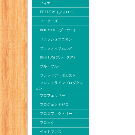
・ フィナ
・ FOLLOW（フォロー）
・ フーターズ
・ BOOYAH（ブーヤー）
・ フラッシュユニオン
・ ブラッディサムルアー
・ BRUTUS(ブルータス)
・ ブルーブルー
・ フレッドアーボガスト
・ フロントラインプロダクシ
ョン
・ プロフェッサー
・ プロジェクトゼロ
・ プロズファクトリー
・ フロッグ
・ ベイトブレス