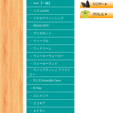
・ issei 【一誠】
・ イズム(ism)
・ イチカワフィッシング
・ IMAKATSU
・ ヴァガボンド
・ ウィーブル
・ ウッドリーム
・ ウォーカーウォーカー
・ ウォーターランド
・ ウィップラッシュ ファクト
リー
・ N.L.R Invincible Lures
・ H.Way
・ エレメンツ
・ エコギア
・ エドモン