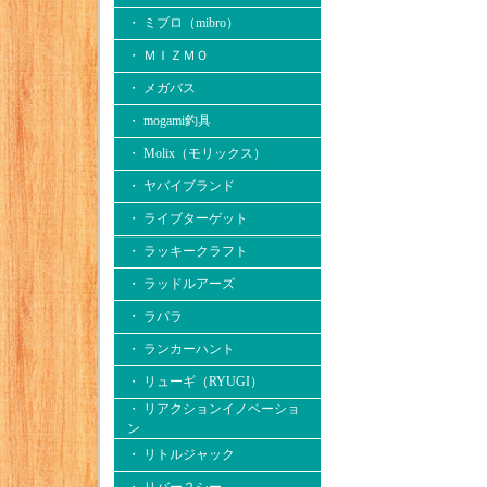
・ ミブロ（mibro）
・ ＭＩＺＭＯ
・ メガバス
・ mogami釣具
・ Molix（モリックス）
・ ヤバイブランド
・ ライブターゲット
・ ラッキークラフト
・ ラッドルアーズ
・ ラパラ
・ ランカーハント
・ リューギ（RYUGI）
・ リアクションイノベーショ
ン
・ リトルジャック