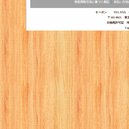
特定商取引法に基づく表記
｜
支払い方法
キーポン TEL/FAX 03-
〒101-0021 
古物商許可証 埼玉
Co