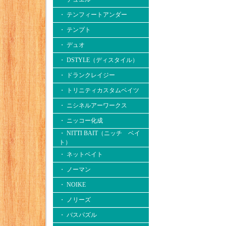
・ テンフィートアンダー
・ テンプト
・ デュオ
・ DSTYLE（ディスタイル）
・ ドランクレイジー
・ トリニティカスタムベイツ
・ ニシネルアーワークス
・ ニッコー化成
・ NITTI BAIT（ニッチ ベイ
ト）
・ ネットベイト
・ ノーマン
・ NOIKE
・ ノリーズ
・ バスパズル