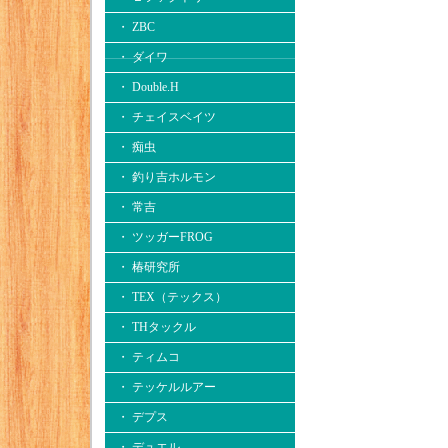
・ ZBC
・ ダイワ
・ Double.H
・ チェイスベイツ
・ 痴虫
・ 釣り吉ホルモン
・ 常吉
・ ツッガーFROG
・ 椿研究所
・ TEX（テックス）
・ THタックル
・ ティムコ
・ テッケルルアー
・ デプス
・ デュエル