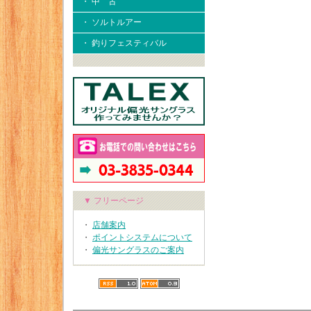
・ 中 古
・ ソルトルアー
・ 釣りフェスティバル
▼ フリーページ
・
店舗案内
・
ポイントシステムについて
・
偏光サングラスのご案内