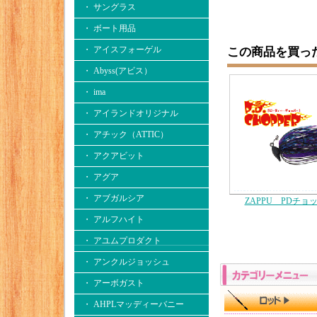
・ サングラス
・ ボート用品
・ アイスフォーゲル
この商品を買っ
・ Abyss(アビス）
・ ima
・ アイランドオリジナル
・ アチック（ATTIC）
・ アクアビット
・ アグア
・ アブガルシア
ZAPPU PDチョ
・ アルフハイト
・ アユムプロダクト
・ アンクルジョッシュ
・ アーボガスト
・ AHPLマッディーバニー