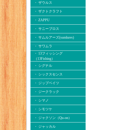
・ ザウルス
・ ザクトクラフト
・ ZAPPU
・ サニーブロス
・ サムルアーズ(sumlures)
・ サワムラ
・ 13フィッシング
（13Fishing）
・ シグナル
・ シックスセンス
・ ジップベイツ
・ ジークラック
・ シマノ
・ シモツケ
・ ジャクソン（Qu-on）
・ ジャッカル