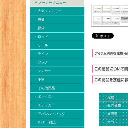
▼ メーカーメニュー
・ 大会エントリー
・ 特価
・ 福袋
・ ロッド
・ リール
・ ライン
・ フック
・ シンカー
・ 小物
・ その他用品
・ ボックス
・ 定価
・ ステッカー
・ 販売価格
・ 在庫数
・ アパレル・バッグ
・ カラー
・ DVD・雑誌