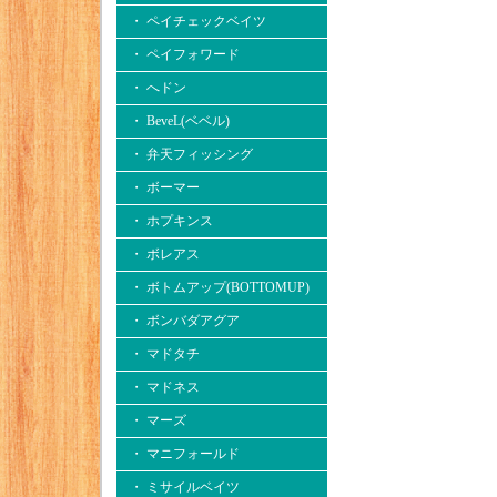
・ ペイチェックベイツ
・ ペイフォワード
・ へドン
・ BeveL(ベベル)
・ 弁天フィッシング
・ ボーマー
・ ホプキンス
・ ボレアス
・ ボトムアップ(BOTTOMUP)
・ ボンバダアグア
・ マドタチ
・ マドネス
・ マーズ
・ マニフォールド
・ ミサイルベイツ