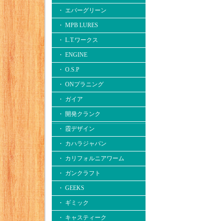
・ エバーグリーン
・ MPB LURES
・ L.T.ワークス
・ ENGINE
・ O.S.P
・ ONプラニング
・ ガイア
・ 開発クランク
・ 霞デザイン
・ カハラジャパン
・ カリフォルニアワーム
・ ガンクラフト
・ GEEKS
・ ギミック
・ キャスティーク