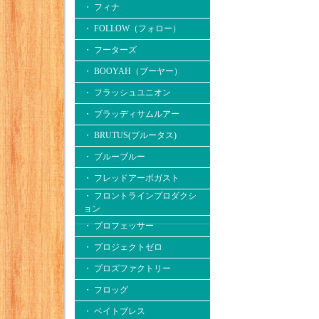
・ フィナ
・ FOLLOW（フォロー）
・ フーターズ
・ BOOYAH（ブーヤー）
・ フラッシュユニオン
・ ブラッディサムルアー
・ BRUTUS(ブルータス)
・ ブルーブルー
・ フレッドアーボガスト
・ フロントラインプロダクシ
ョン
・ プロフェッサー
・ プロジェクトゼロ
・ プロズファクトリー
・ フロッグ
・ ベイトブレス