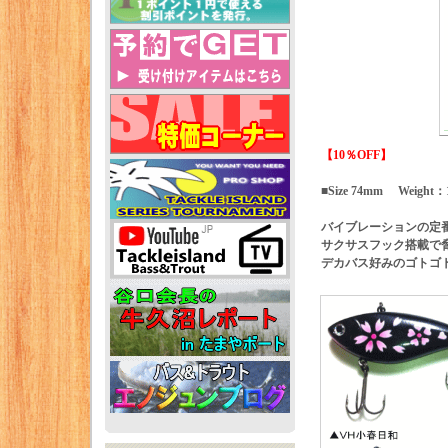
【10％OFF】
■Size 74mm Weight：
バイブレーションの定
サクサスフック搭載で
デカバス好みのゴトゴ