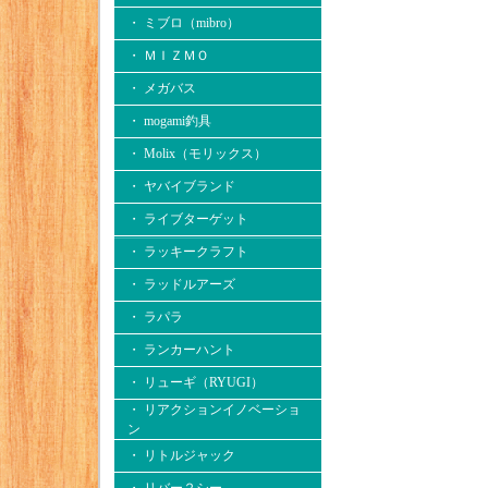
・ ミブロ（mibro）
・ ＭＩＺＭＯ
・ メガバス
・ mogami釣具
・ Molix（モリックス）
・ ヤバイブランド
・ ライブターゲット
・ ラッキークラフト
・ ラッドルアーズ
・ ラパラ
・ ランカーハント
・ リューギ（RYUGI）
・ リアクションイノベーショ
ン
・ リトルジャック