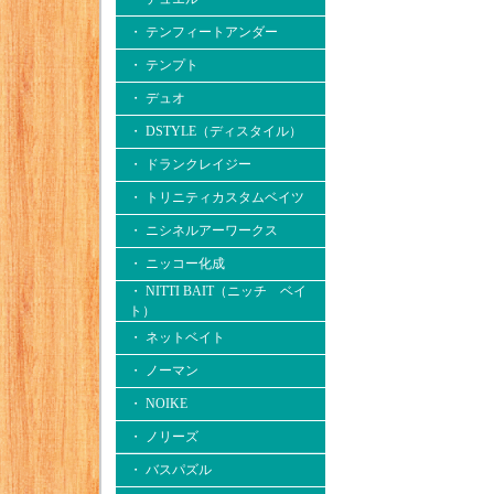
・ テンフィートアンダー
・ テンプト
・ デュオ
・ DSTYLE（ディスタイル）
・ ドランクレイジー
・ トリニティカスタムベイツ
・ ニシネルアーワークス
・ ニッコー化成
・ NITTI BAIT（ニッチ ベイ
ト）
・ ネットベイト
・ ノーマン
・ NOIKE
・ ノリーズ
・ バスパズル