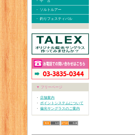
・ 中 古
・ ソルトルアー
・ 釣りフェスティバル
▼ フリーページ
・
店舗案内
・
ポイントシステムについて
・
偏光サングラスのご案内