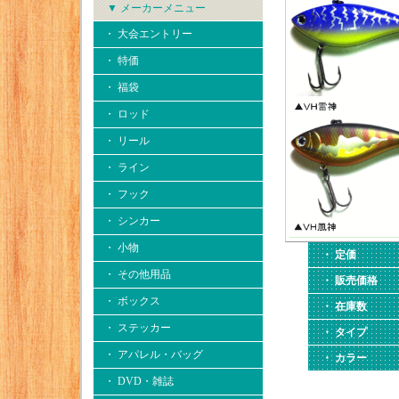
▼ メーカーメニュー
・ 大会エントリー
・ 特価
・ 福袋
・ ロッド
・ リール
・ ライン
・ フック
・ シンカー
・ 小物
・ 定価
・ その他用品
・ 販売価格
・ ボックス
・ 在庫数
・ ステッカー
・ タイプ
・ アパレル・バッグ
・ カラー
・ DVD・雑誌