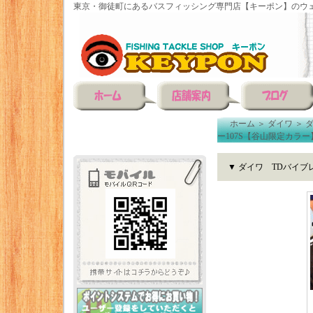
東京・御徒町にあるバスフィッシング専門店【キーポン】のウェ
ホーム
＞
ダイワ
＞
ー107S【谷山限定カラー
▼ ダイワ TDバイブレ