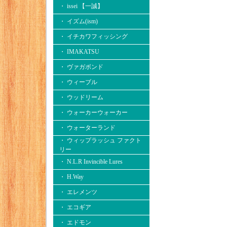
・ issei 【一誠】
・ イズム(ism)
・ イチカワフィッシング
・ IMAKATSU
・ ヴァガボンド
・ ウィーブル
・ ウッドリーム
・ ウォーカーウォーカー
・ ウォーターランド
・ ウィップラッシュ ファクト
リー
・ N.L.R Invincible Lures
・ H.Way
・ エレメンツ
・ エコギア
・ エドモン