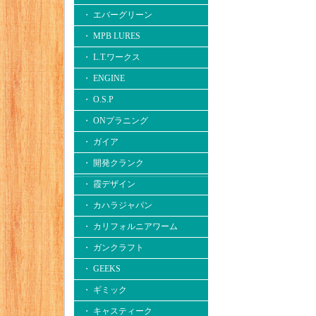
・ エバーグリーン
・ MPB LURES
・ L.T.ワークス
・ ENGINE
・ O.S.P
・ ONプラニング
・ ガイア
・ 開発クランク
・ 霞デザイン
・ カハラジャパン
・ カリフォルニアワーム
・ ガンクラフト
・ GEEKS
・ ギミック
・ キャスティーク