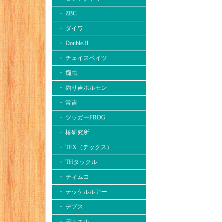
・ ZBC
・ ダイワ
・ Double.H
・ チェイスベイツ
・ 痴虫
・ 釣り吉ホルモン
・ 常吉
・ ツッガーFROG
・ 椿研究所
・ TEX（テックス）
・ THタックル
・ ティムコ
・ テッケルルアー
・ デプス
・ デュエル