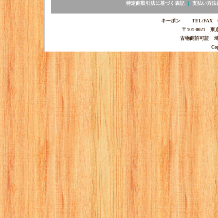
特定商取引法に基づく表記
｜
支払い方法
キーポン TEL/FAX 03-
〒101-0021 
古物商許可証 埼玉
Co