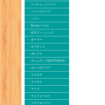
・ ペイチェックベイツ
・ ペイフォワード
・ へドン
・ BeveL(ベベル)
・ 弁天フィッシング
・ ボーマー
・ ホプキンス
・ ボレアス
・ ボトムアップ(BOTTOMUP)
・ ボンバダアグア
・ マドタチ
・ マドネス
・ マーズ
・ マニフォールド
・ ミサイルベイツ