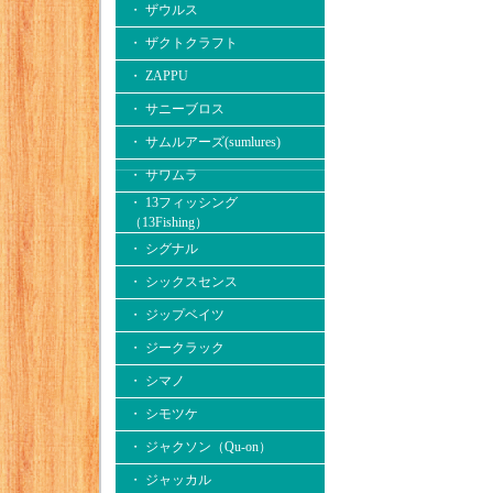
・ ザウルス
・ ザクトクラフト
・ ZAPPU
・ サニーブロス
・ サムルアーズ(sumlures)
・ サワムラ
・ 13フィッシング
（13Fishing）
・ シグナル
・ シックスセンス
・ ジップベイツ
・ ジークラック
・ シマノ
・ シモツケ
・ ジャクソン（Qu-on）
・ ジャッカル