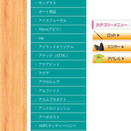
・ サングラス
・ ボート用品
・ アイスフォーゲル
・ Abyss(アビス）
・ ima
・ アイランドオリジナル
・ アチック（ATTIC）
・ アクアビット
・ アグア
・ アブガルシア
・ アルフハイト
・ アユムプロダクト
・ アンクルジョッシュ
・ アーボガスト
・ AHPLマッディーバニー