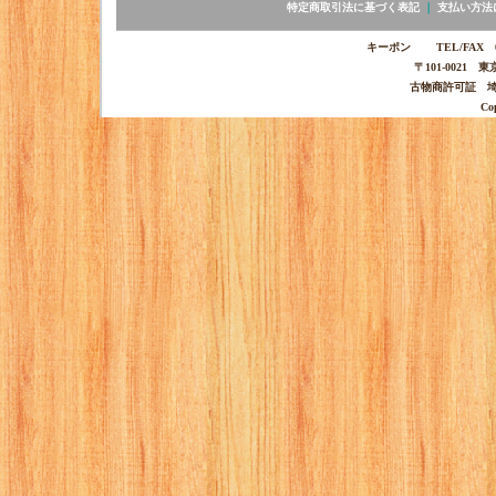
特定商取引法に基づく表記
｜
支払い方法
キーポン TEL/FAX 03-
〒101-0021 
古物商許可証 埼玉
Co