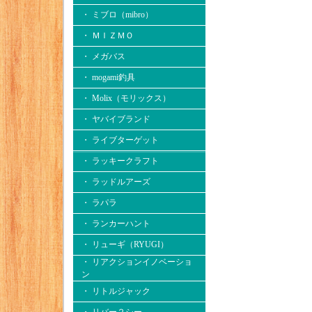
・ ミブロ（mibro）
・ ＭＩＺＭＯ
・ メガバス
・ mogami釣具
・ Molix（モリックス）
・ ヤバイブランド
・ ライブターゲット
・ ラッキークラフト
・ ラッドルアーズ
・ ラパラ
・ ランカーハント
・ リューギ（RYUGI）
・ リアクションイノベーショ
ン
・ リトルジャック