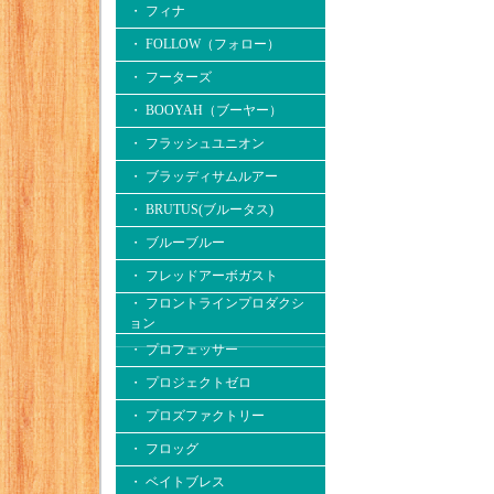
・ フィナ
・ FOLLOW（フォロー）
・ フーターズ
・ BOOYAH（ブーヤー）
・ フラッシュユニオン
・ ブラッディサムルアー
・ BRUTUS(ブルータス)
・ ブルーブルー
・ フレッドアーボガスト
・ フロントラインプロダクシ
ョン
・ プロフェッサー
・ プロジェクトゼロ
・ プロズファクトリー
・ フロッグ
・ ベイトブレス