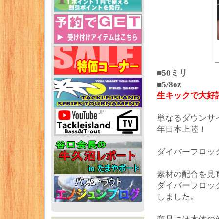
■50ミリ
■5/8oz
生キックで大好
単なるダウンサ
年日本上陸！
ダイバーフロッ
素材の配合を見
ダイバーフロッ
しました。