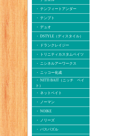
・ テンフィートアンダー
・ テンプト
・ デュオ
・ DSTYLE（ディスタイル）
・ ドランクレイジー
・ トリニティカスタムベイツ
・ ニシネルアーワークス
・ ニッコー化成
・ NITTI BAIT（ニッチ ベイ
ト）
・ ネットベイト
・ ノーマン
・ NOIKE
・ ノリーズ
・ バスパズル