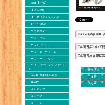
・ issei 【一誠】
・ イズム(ism)
・ イチカワフィッシング
・ IMAKATSU
・ ヴァガボンド
・ ウィーブル
・ ウッドリーム
・ ウォーカーウォーカー
・ ウォーターランド
・ ウィップラッシュ ファクト
リー
・ 販売価格
・ N.L.R Invincible Lures
・ 在庫数
・ H.Way
・ カラー
・ エレメンツ
・ エコギア
・ エドモン