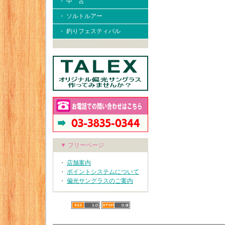
・ 中 古
・ ソルトルアー
・ 釣りフェスティバル
▼ フリーページ
・
店舗案内
・
ポイントシステムについて
・
偏光サングラスのご案内