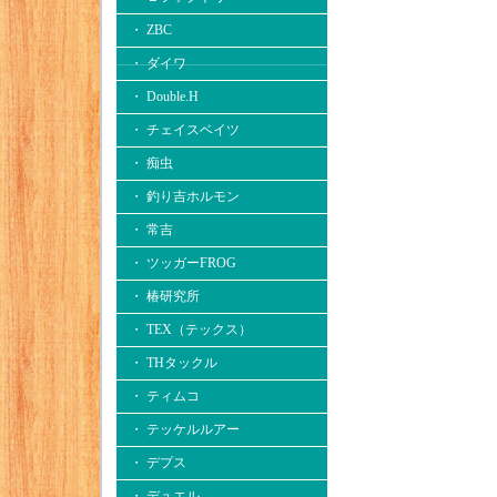
・ ZBC
・ ダイワ
・ Double.H
・ チェイスベイツ
・ 痴虫
・ 釣り吉ホルモン
・ 常吉
・ ツッガーFROG
・ 椿研究所
・ TEX（テックス）
・ THタックル
・ ティムコ
・ テッケルルアー
・ デプス
・ デュエル