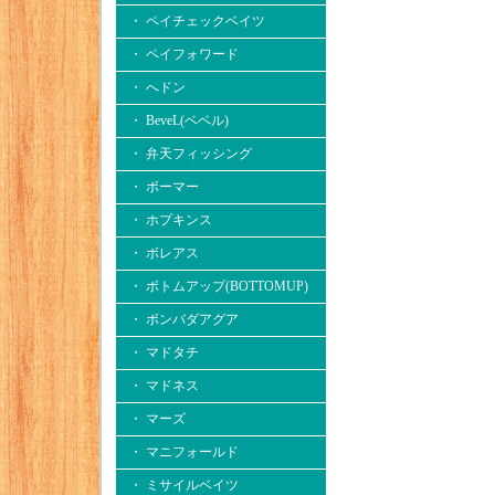
・ ペイチェックベイツ
・ ペイフォワード
・ へドン
・ BeveL(ベベル)
・ 弁天フィッシング
・ ボーマー
・ ホプキンス
・ ボレアス
・ ボトムアップ(BOTTOMUP)
・ ボンバダアグア
・ マドタチ
・ マドネス
・ マーズ
・ マニフォールド
・ ミサイルベイツ