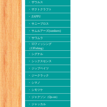
・ ザウルス
・ ザクトクラフト
・ ZAPPU
・ サニーブロス
・ サムルアーズ(sumlures)
・ サワムラ
・ 13フィッシング
（13Fishing）
・ シグナル
・ シックスセンス
・ ジップベイツ
・ ジークラック
・ シマノ
・ シモツケ
・ ジャクソン（Qu-on）
・ ジャッカル