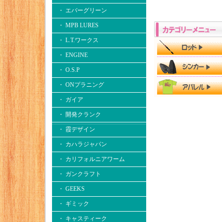
・ エバーグリーン
・ MPB LURES
・ L.T.ワークス
・ ENGINE
・ O.S.P
・ ONプラニング
・ ガイア
・ 開発クランク
・ 霞デザイン
・ カハラジャパン
・ カリフォルニアワーム
・ ガンクラフト
・ GEEKS
・ ギミック
・ キャスティーク