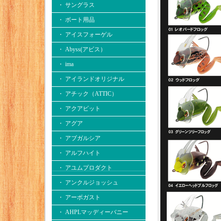
・ サングラス
・ ボート用品
・ アイスフォーゲル
・ Abyss(アビス）
・ ima
・ アイランドオリジナル
・ アチック（ATTIC）
・ アクアビット
・ アグア
・ アブガルシア
・ アルフハイト
・ アユムプロダクト
・ アンクルジョッシュ
・ アーボガスト
・ AHPLマッディーバニー