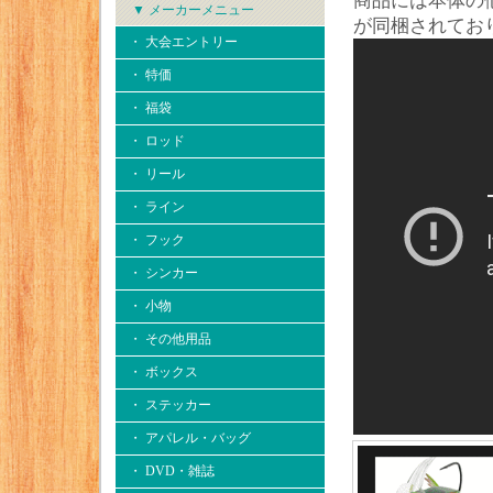
商品には本体の
▼ メーカーメニュー
が同梱されてお
・ 大会エントリー
・ 特価
・ 福袋
・ ロッド
・ リール
・ ライン
・ フック
・ シンカー
・ 小物
・ その他用品
・ ボックス
・ ステッカー
・ アパレル・バッグ
・ DVD・雑誌